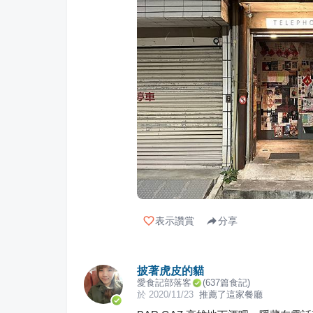
表示讚賞
分享
披著虎皮的貓
愛食記部落客
(
637
篇食記)
於
2020/11/23
推薦了這家餐廳