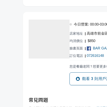
今日營業: 00:00-03:00,
高雄市前金區
店家地址
|
$
850
均消價位
|
BAR GA
臉書頁面
|
072616148
訂位電話
|
您是餐廳老闆？想要更多
觀看
3
則用戶
常見問題