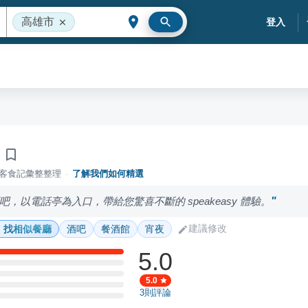
高雄市
登入
落客食記彙整整理
·
了解我們如何精選
，以電話亭為入口，帶給您驚喜不斷的 speakeasy 體驗。
建議修改
找相似餐廳
酒吧
餐酒館
宵夜
5.0
5.0
3
則評論