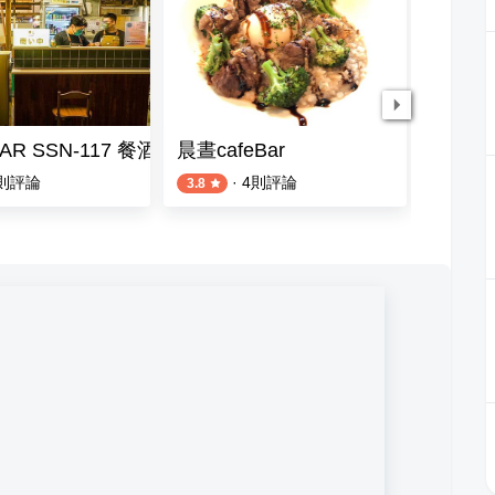
AR SSN-117 餐酒館
晨晝cafeBar
Gien 
則評論
·
4
則評論
3.8
4.2