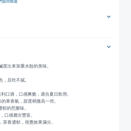
們如何精選
色，且吃不膩。

等，茶香濃郁，視覺效果滿分。