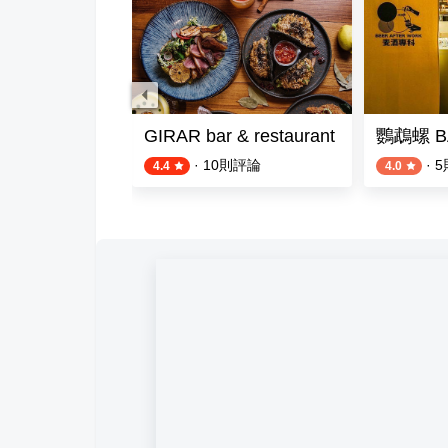
Bar 現代居酒屋
GIRAR bar & restaurant
鸚鵡螺 B
評論
·
10
則評論
·
5
4.4
4.0