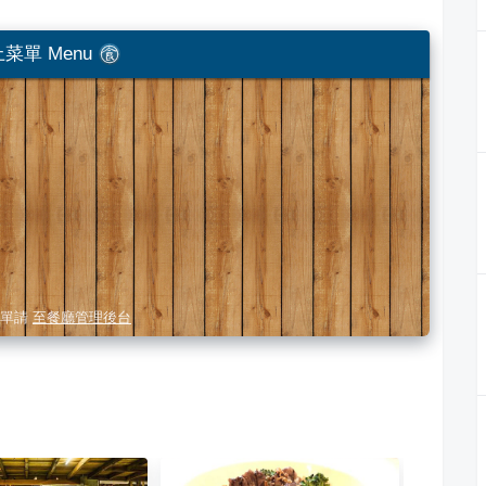
菜單 Menu
單請
至餐廳管理後台