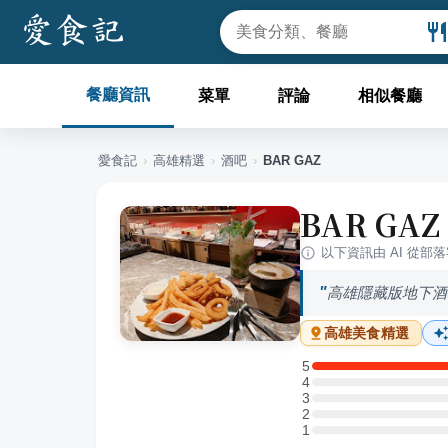
餐廳資訊
菜單
評論
相似餐廳
愛食記
›
高雄
精選
›
酒吧
›
BAR GAZ
BAR GAZ
以下資訊由 AI 從部
高雄隱藏版地下酒吧
高雄
美食精選
5
5 星：1 則評論
4
4 星：0 則評論
3
3 星：0 則評論
2
2 星：0 則評論
1
1 星：0 則評論