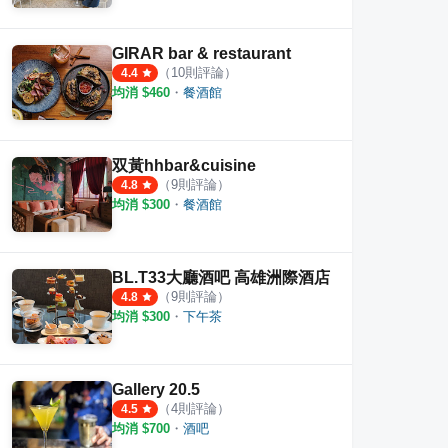
GIRAR bar & restaurant
（
10
則評論）
4.4
均消 $
460
・
餐酒館
双黃hhbar&cuisine
（
9
則評論）
4.8
均消 $
300
・
餐酒館
BL.T33大廳酒吧 高雄洲際酒店
（
9
則評論）
4.8
均消 $
300
・
下午茶
Gallery 20.5
（
4
則評論）
4.5
均消 $
700
・
酒吧