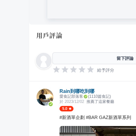
用戶評論
留下評論
給予評分
Rain到哪吃到哪
愛食記部落客
(
1110
篇食記)
於
2023/12/02
推薦了這家餐廳
5.0
#新酒單企劃 #BAR GAZ新酒單系列