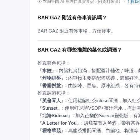
ⓘ
本問答由 AI 整理自真實食記（附資料來源）
·
了解我
BAR GAZ 附近有停車資訊嗎？
BAR GAZ 附近有停車場，方便停車。
BAR GAZ 有哪些推薦的菜色或調酒？
『
水餃
』
『
炸物拼盤
』
『
香腸拼盤
』
: 由辣味、墨魚、原味組成，各有特
『
英倫琴人
』
『
Sunset
』
『
北海Sidecar
』
『
A Letter for You
』
『
霍格華茲
』
: 烏龍茶搭配琴酒、白蘭地、梅酒