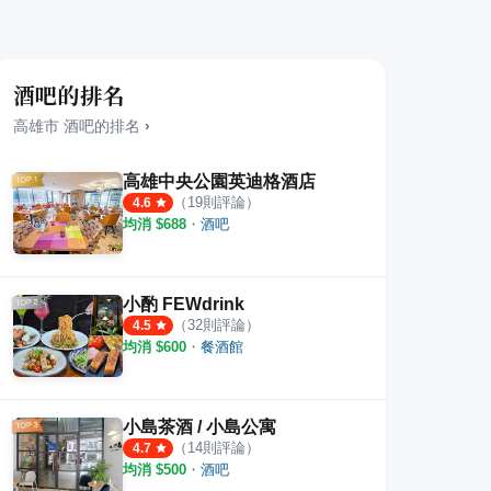
酒吧的排名
高雄市
酒吧
的排名
›
高雄中央公園英迪格酒店
（
19
則評論）
4.6
均消 $
688
・
酒吧
小酌 FEWdrink
（
32
則評論）
4.5
均消 $
600
・
餐酒館
小島茶酒 / 小島公寓
（
14
則評論）
4.7
均消 $
500
・
酒吧