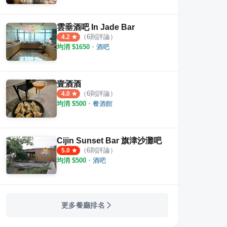
雲垂酒吧 In Jade Bar
（
6
則評論）
4.2
均消 $
1650
・
酒吧
Jia 挑食
後站酒館‧咖啡
gin 
·
77
則評論
壹酒酒
·
2
則評論
3.5
5.0
（
6
則評論）
4.0
均消 $
500
・
餐酒館
Cijin Sunset Bar 旗津沙灘吧
（
6
則評論）
5.0
均消 $
500
・
酒吧
更多餐廳排名