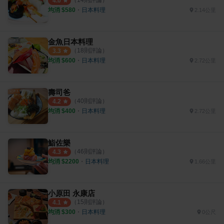
4.0
均消 $
580
・
日本料理
2.14公里
金魚日本料理
（
18
則評論）
3.3
均消 $
600
・
日本料理
2.72公里
壽司爸
（
40
則評論）
4.2
均消 $
400
・
日本料理
2.72公里
鮨佐樂
（
46
則評論）
4.3
均消 $
2200
・
日本料理
1.66公里
小原田 永康店
（
15
則評論）
4.1
均消 $
300
・
日本料理
0公尺