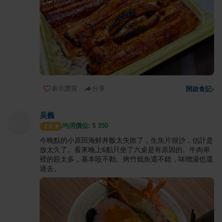
表示讚賞
分享
開啟食記
›
吴巍
均消價位: $
350
2.0
今晚點的小原田海鮮丼飯太失敗了，生魚片很沙，估計是
放太久了。看來晚上6點只坐了六桌是有原因的。牛肉串
裡的筋太多，基本咬不動。烤竹籤魚還不錯，味噌湯也還
過去。