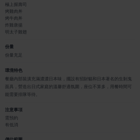
極上握壽司
烤雞肉丼
烤牛肉丼
炸雞唐揚
明太子雞翅
份量
份量充足
環境特色
餐廳內部裝潢充滿濃濃日本味，擺設有招財貓和日本著名的生剝鬼
面具，營造出日式家庭的溫馨舒適氛圍，座位不算多，用餐時間可
能需要排隊等待。
注意事項
需預約
有低消
價位範圍