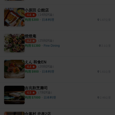
小原田 公館店
（
14
則評論）
4.6
均消 $
300
・
日本料理
1.67公里
燈燈庵
（
25
則評論）
4.2
均消 $
1380
・
Fine Dining
2.1公里
えん 和食EN
（
20
則評論）
4.4
均消 $
900
・
日本料理
1.61公里
吉兆割烹壽司
（
7
則評論）
4.5
均消 $
7000
・
日本料理
2.46公里
合掌村 忠孝2店