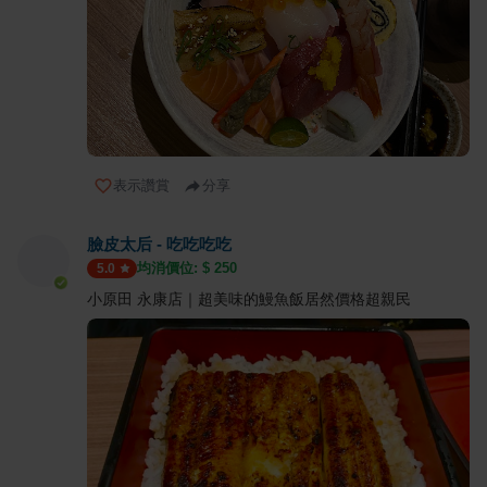
表示讚賞
分享
臉皮太后 - 吃吃吃吃
均消價位: $
250
5.0
小原田 永康店｜超美味的鰻魚飯居然價格超親民