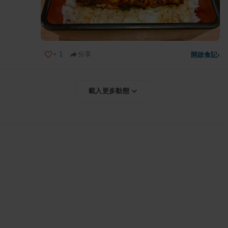
+
1
分享
開啟食記
›
載入更多動態