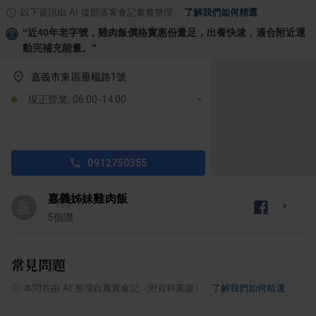
以下資訊由 AI 從部落客食記彙整整理
·
了解我們如何精選
“
近40年老字號，雞肉飯價格實惠份量足，出餐快速，適合附近運
動完補充能量。
”
嘉義市東區垂楊路1號
現正營業: 06:00-14:00
0912750355
嘉義姊妹雞肉飯
嘉
5
個讚
常見問題
ⓘ
本問答由 AI 整理自真實食記（附資料來源）
·
了解我們如何精選