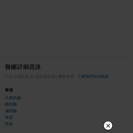
餐廳詳細資訊
ⓘ
以下資訊由 AI 從部落客食記彙整整理
·
了解我們如何精選
餐種
火雞肉飯
雞肉飯
滷肉飯
便當
熟食