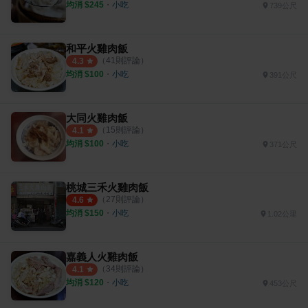
均消 $
245
・
小吃
739公尺
和平火雞肉飯
（
41
則評論）
4.3
均消 $
100
・
小吃
391公尺
大同火雞肉飯
（
15
則評論）
4.1
均消 $
100
・
小吃
371公尺
桃城三禾火雞肉飯
（
27
則評論）
4.6
均消 $
150
・
小吃
1.02公里
嘉義人火雞肉飯
（
34
則評論）
4.1
均消 $
120
・
小吃
453公尺