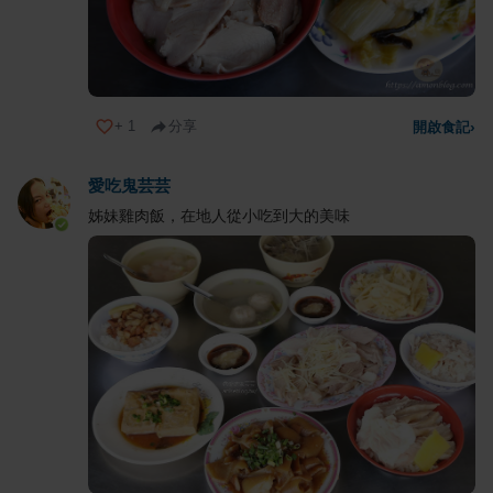
+
1
分享
開啟食記
›
愛吃鬼芸芸
姊妹雞肉飯，在地人從小吃到大的美味