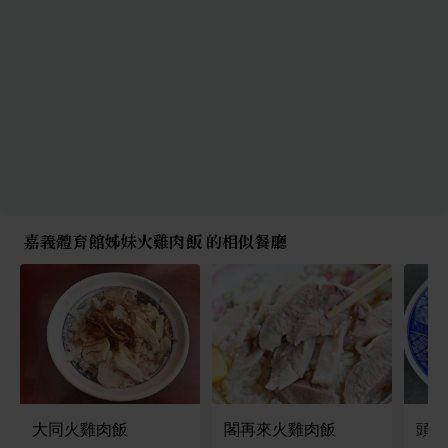
嘉義體育館姊妹火雞肉飯 的相似餐廳
大同火雞肉飯
閣再來火雞肉飯
頭家