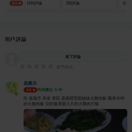
·
15
則評論
2
則評論
10
則
4.1
用戶評論
留下評論
給予評分
高樂天
均消價位: $
40
4.5
吃 嘉義市 美食 東區 嘉義體育館姊妹火雞肉飯 飄香40年
的火雞肉飯 切的最薄最大片的火雞肉片飯