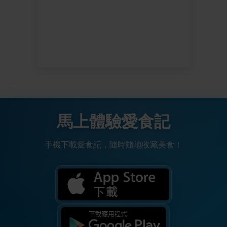
馬上體驗愛食記
手機下載愛食記，隨時隨地收藏美食！