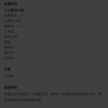
推薦菜色
🌟
火雞肉片飯
火雞肉飯（小）
火雞肉片飯
滷肉飯（小）
三色蛋
皮蛋豆腐
過貓
滷筍絲
滷白菜
味噌湯
份量
大份量
環境特色
餐廳位於垂楊路上三角窗店面，騎樓下有擺放桌椅供顧客內用，整
體環境看起來很整潔舒服。