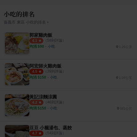
小吃的排名
›
嘉義市
東區
小吃
的排名
郭家雞肉飯
（
58
則評論）
4.1
均消 $
90
・
小吃
1.26公里
阿宏師火雞肉飯
（
39
則評論）
4.5
均消 $
150
・
小吃
1.04公里
黃記涼麵涼圓
（
46
則評論）
4.2
均消 $
150
・
小吃
981公尺
豆豆 小籠湯包、蒸餃
（
54
則評論）
4.7