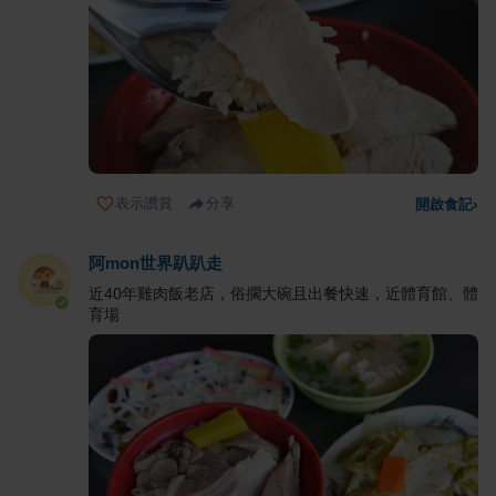
表示讚賞
分享
開啟食記
›
阿mon世界趴趴走
近40年雞肉飯老店，俗擱大碗且出餐快速，近體育館、體
育場