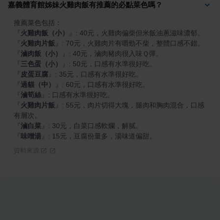
嘉義體育館姊妹火雞肉飯有推薦的必點菜色嗎？
『
火雞肉飯（小）
』
『
火雞肉片飯
』
『
滷肉飯（小）
』
『
三色蛋（小）
』
『
皮蛋豆腐
』
『
過貓（中）
』
『
滷筍絲
』
『
火雞肉片飯
』
: 55元，肉片切得大塊，腿肉和胸肉混合，口感
『
滷白菜
』
『
味噌湯
』
: 15元，豆腐份量多，湯味道偏甜。
資料來源