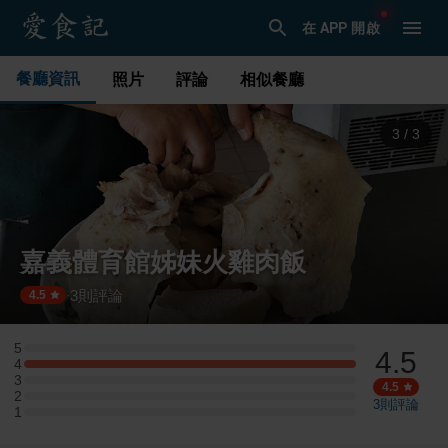
在 APP 開啟
餐廳資訊
照片
評論
相似餐廳
1
/
3
嘉義體育館姊妹火雞肉飯
3
則評論
·
4.5
5
4.5
5 星：0 則評論
4
4 星：1 則評論
3
3 星：0 則評論
4.5
2
2 星：0 則評論
3
則評論
1
1 星：0 則評論