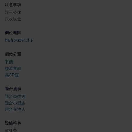
注意事項
週三公休
只收現金
價位範圍
均消 200元以下
價位分類
平價
經濟實惠
高CP值
適合族群
適合學生族
適合小資族
適合在地人
設施特色
可外帶