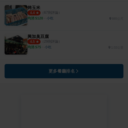
烤玉米
（
67
則評論）
4.4
均消 $
120
・
小吃
885公尺
興加臭豆腐
（
29
則評論）
4.5
均消 $
75
・
小吃
1.02公里
更多餐廳排名