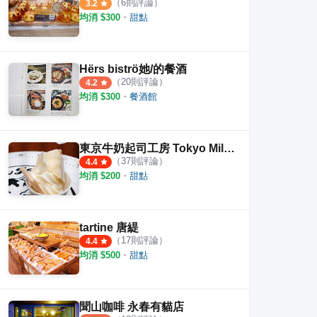
（
6
則評論）
3.2
均消 $
300
・
甜點
Hërs biströ她/的餐酒
（
20
則評論）
4.2
均消 $
300
・
餐酒館
東京牛奶起司工房 Tokyo Milk Cheese Factory 南山店
（
37
則評論）
4.4
均消 $
200
・
甜點
tartine 唐緹
（
17
則評論）
4.4
均消 $
500
・
甜點
聞山咖啡 永春有貓店