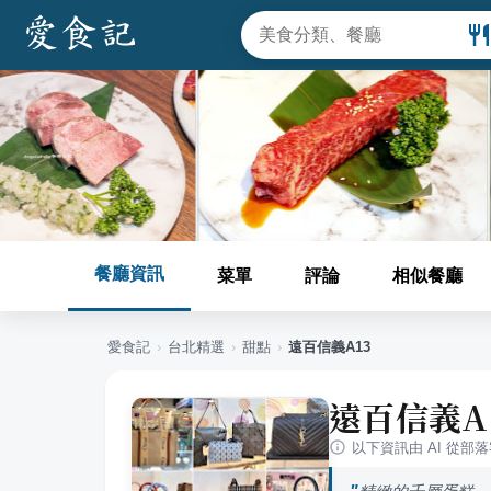
餐廳資訊
菜單
評論
相似餐廳
愛食記
›
台北
精選
›
甜點
›
遠百信義A13
遠百信義A
以下資訊由 AI 從部