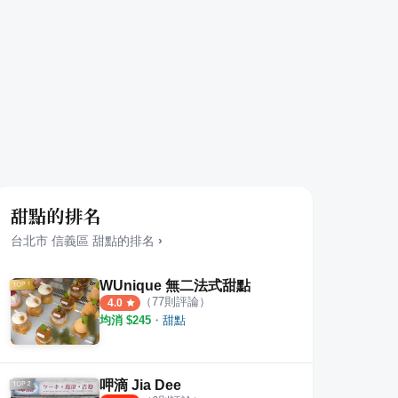
甜點的排名
台北市
信義區
甜點
的排名
›
WUnique 無二法式甜點
（
77
則評論）
4.0
均消 $
245
・
甜點
呷滴 Jia Dee