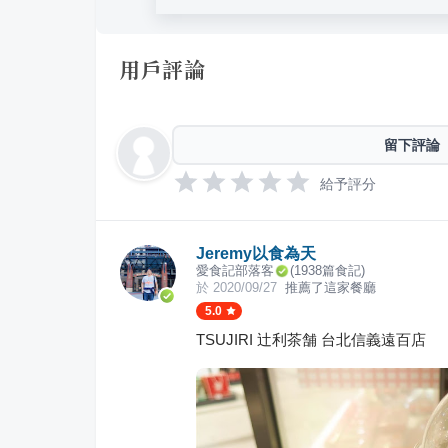
用戶評論
留下評論
給予評分
Jeremy以食為天
愛食記部落客
(
1938
篇食記)
於
2020/09/27
推薦了這家餐廳
5.0
TSUJIRI 辻利茶舗 台北信義遠百店