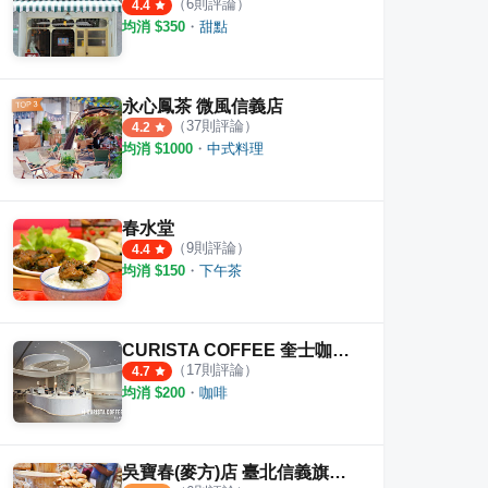
（
6
則評論）
4.4
均消 $
350
・
甜點
永心鳳茶 微風信義店
（
37
則評論）
4.2
均消 $
1000
・
中式料理
春水堂
（
9
則評論）
4.4
均消 $
150
・
下午茶
CURISTA COFFEE 奎士咖啡 市府旗艦店
（
17
則評論）
4.7
均消 $
200
・
咖啡
吳寶春(麥方)店 臺北信義旗艦店