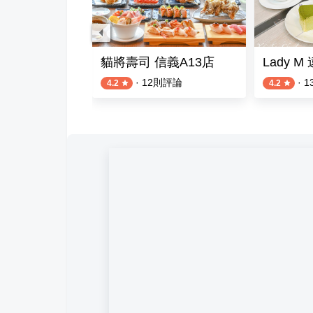
 和食茶酒駅
貓將壽司 信義A13店
Lady 
則評論
·
12
則評論
·
1
4.2
4.2