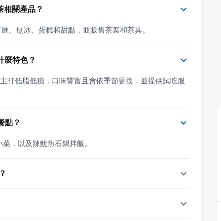
抹茶相關產品？
淋、百匯、刨冰、蛋糕和甜點，並販售茶葉和茶具。
有什麼特色？
分，主打低脂低糖，口味豐富且會依季節更換，並提供試吃服
餐點？
小菜，以及辣魷魚石鍋拌飯。
？