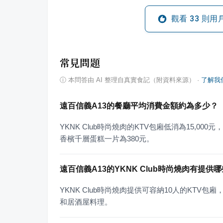
觀看
33
則用
常見問題
ⓘ
本問答由 AI 整理自真實食記（附資料來源）
·
了解我
遠百信義A13的餐廳平均消費金額約為多少？
YKNK Club時尚燒肉的KTV包廂低消為15,000
香檳千層蛋糕一片為380元。
遠百信義A13的YKNK Club時尚燒肉有提供
YKNK Club時尚燒肉提供可容納10人的KT
和居酒屋料理。