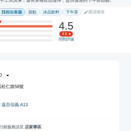
手工冰淇淋，還有多種飲品選擇，提供優雅的下午茶體驗。
建議修改
找相似餐廳
甜點
冰品飲料
下午茶
4.5
4.5
33
則評論
0
松仁路58號
 遠百信義 A13
行銷服務請至
店家專區