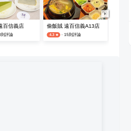
M 遠百信義店
偷飯賊 遠百信義A13店
11 Caf
3
則評論
·
15
則評論
4.3
4.6