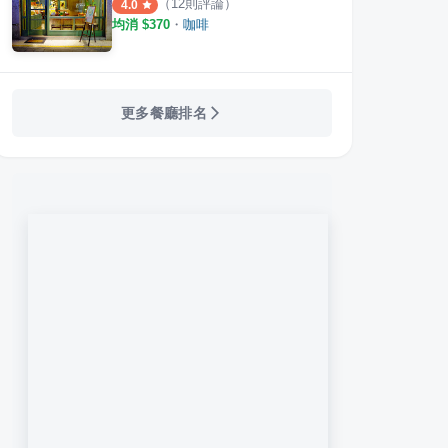
（
12
則評論）
4.0
均消 $
370
・
咖啡
e'
忠青商行 遠百信義A13店
松發
更多餐廳排名
·
26
則評論
·
3
則評論
3.5
4.1