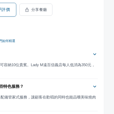
戶評價
分享餐廳
們如何精選
元，可容納10位貴賓。Lady M遠百信義店每人低消為350元，
哪些特色服務？
V包廂，配備管家式服務，讓顧客在歡唱的同時也能品嚐美味燒肉