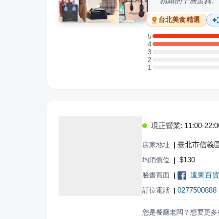
精緻的千層蛋糕、
台北
美食精選
5
5 星：4 則評論
4
4 星：9 則評論
3
3 星：0 則評論
2
2 星：0 則評論
1
1 星：0 則評論
現正營業: 11:00-22:0
臺北市信義區
店家地址
|
$
130
均消價位
|
遠東百貨
臉書頁面
|
0277500888
訂位電話
|
您是餐廳老闆？想要更多