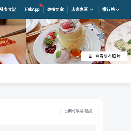
發表食記
下載App
專欄文章
店家專區
排行榜
查看所有照片
回報歇業/錯誤