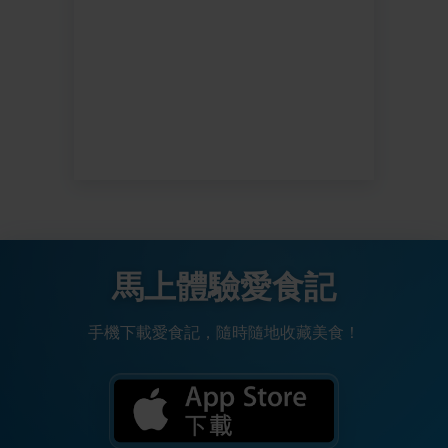
馬上體驗愛食記
手機下載愛食記，隨時隨地收藏美食！