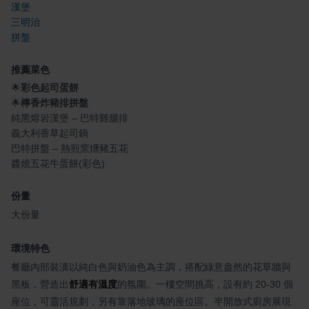
漢堡
三明治
拼盤
推薦菜色
🌟
彩色起司蛋餅
🌟
檸香炸豬排拼盤
純黑熔岩漢堡 – 巴特雞腿排
義大利香草起司鍋
巴特拼盤 – 熱煎窯燻豬五花
醬燒五花牛蛋餅(彩色)
份量
大份量
環境特色
餐廳內部裝潢以純白色與奶油色為主調，搭配綠意盎然的花草牆與
黑板，營造出
舒適有溫度
的氛圍。一樓空間挑高，設有約 20-30 個
座位，可靈活規劃，另有靠落地玻璃的座位區。半開放式廚房展現