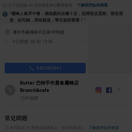
以下資訊由 AI 從部落客食記彙整整理
·
了解我們如何精選
“
霧峰人氣早午餐，價格親民份量十足，招牌彩皮蛋餅、熔岩漢
堡、起司鍋，美味超值，學生族群最愛！
”
臺中市霧峰區中正路1096號
今日營業: 06:30-13:30
0423392367
Butter 巴特手作晨食霧峰店
B
Brunch&cafe
1341
個讚
常見問題
ⓘ
本問答由 AI 整理自真實食記（附資料來源）
·
了解我們如何精選