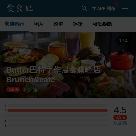
在 APP 開啟
餐廳資訊
照片
菜單
評論
相似餐廳
1
/
4
Butter巴特手作晨食霧峰店
Brunch&cafe
3
則評論
·
4.5
5
4.5
5 星：0 則評論
4
4 星：1 則評論
3
3 星：0 則評論
4.5
2
2 星：0 則評論
3
則評論
1
1 星：0 則評論