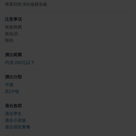
專業與乾淨的服務形象。
注意事項
無服務費
無低消
限時
價位範圍
均消 200元以下
價位分類
平價
高CP值
適合族群
適合學生
適合小資族
適合朋友聚餐