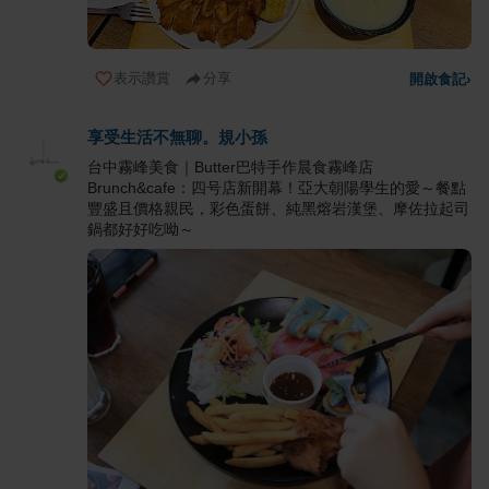
表示讚賞
分享
開啟食記
›
享受生活不無聊。規小孫
台中霧峰美食｜Butter巴特手作晨食霧峰店
Brunch&cafe：四号店新開幕！亞大朝陽學生的愛～餐點
豐盛且價格親民，彩色蛋餅、純黑熔岩漢堡、摩佐拉起司
鍋都好好吃呦～