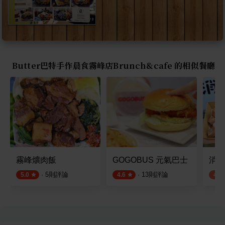
Butter巴特手作晨食霧峰店Brunch&cafe 的相似餐廳
霧峰爌肉飯
GOGOBUS 元氣巴士
消波
·
5
則評論
·
13
則評論
5.0
4.6
4.0