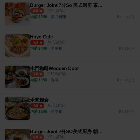
Burger Joint 7分So 美式廚房 東海店
（
16
則評論）
4.0
均消 $
350
・
美式料理
15.24公里
Hoyo Cafe
（
90
則評論）
4.4
均消 $
400
・
早午餐
8.53公里
木門咖啡Wooden Door
（
116
則評論）
3.6
均消 $
350
・
咖啡
10.18公里
禾間糧倉
（
93
則評論）
4.5
均消 $
500
・
早午餐
9.99公里
Burger Joint 7分SO美式厨房-朝富店
（
29
則評論）
4.0