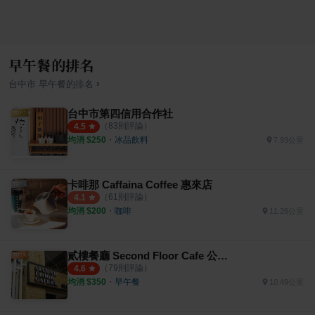
早午餐的排名
›
台中市
早午餐
的排名
台中市第四信用合作社
（
83
則評論）
4.5
均消 $
250
・
冰品飲料
7.93公里
卡啡那 Caffaina Coffee 惠來店
（
61
則評論）
4.1
均消 $
200
・
咖啡
11.26公里
貳樓餐廳 Second Floor Cafe 公益店
（
79
則評論）
4.6
均消 $
350
・
早午餐
10.49公里