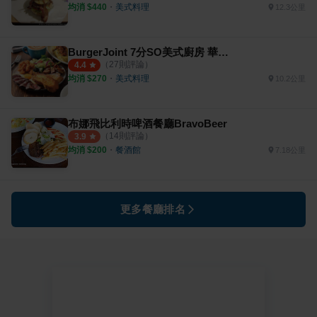
均消 $
440
・
美式料理
12.3公里
BurgerJoint 7分SO美式廚房 華美店
（
27
則評論）
4.4
均消 $
270
・
美式料理
10.2公里
布娜飛比利時啤酒餐廳BravoBeer
（
14
則評論）
3.9
均消 $
200
・
餐酒館
7.18公里
更多餐廳排名