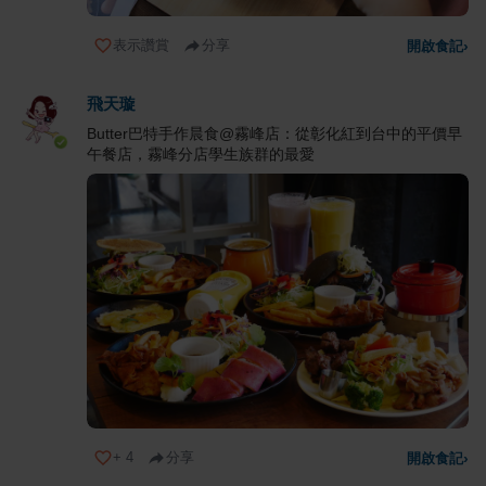
表示讚賞
分享
開啟食記
›
飛天璇
Butter巴特手作晨食@霧峰店：從彰化紅到台中的平價早
午餐店，霧峰分店學生族群的最愛
+
4
分享
開啟食記
›