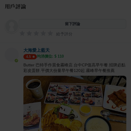
用戶評論
留下評論
給予評分
大海愛上藍天
均消價位: $
110
4.5
Butter 巴特手作晨食霧峰店.台中CP值高早午餐.招牌必點
彩皮蛋餅.平價大份量早午餐120起.霧峰早午餐推薦