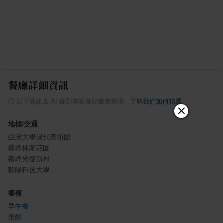
餐廳詳細資訊
ⓘ
以下資訊由 AI 從部落客食記彙整整理
·
了解我們如何精選
地標/交通
亞洲大學現代美術館
霧峰林家花園
霧峰光復新村
朝陽科技大學
餐種
早午餐
蛋餅