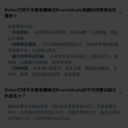
Butter巴特手作晨食霧峰店Brunch&cafe推薦的招牌菜色有
哪些？
『
彩色蛋餅
』
: 使用新鮮水果製作，顏色隨機，口感軟嫩，內餡
『
純黑熔岩漢堡
』
: 以竹炭麵包搭配黑起司，內餡有厚實的雞腿
『
義大利香草起司鍋
』
: 以摩佐拉起司為基底，搭配骰子牛、雞
『
巴特拼盤
』
:有多種口味選擇，包含主餐、配菜如杏鮑菇、玉
米筍、脆薯、滑蛋或歐姆蛋等，份量豐盛
Butter巴特手作晨食霧峰店Brunch&cafe的平均消費金額大
約是多少？
餐點份量多且價格實惠，例如彩色蛋餅單點45元，升級套餐加
80元；純黑熔岩漢堡單點130元，升級套餐加80元；義大利香草
起司鍋270元；巴特拼盤約120元起。