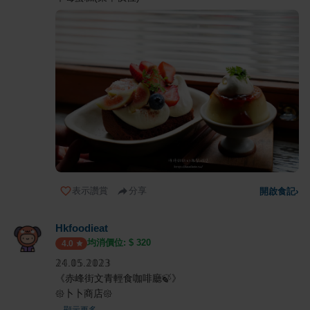
表示讚賞
分享
開啟食記
›
Hkfoodieat
均消價位: $
320
4.0
𝟚𝟜.𝟘𝟝.𝟚𝟘𝟚𝟛
《赤峰街文青輕食咖啡廳🍃》
𑁍卜卜商店𑁍
... 顯示更多