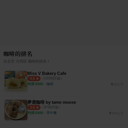
咖啡的排名
›
台北市
大同區
咖啡
的排名
Miss V Bakery Cafe
（
103
則評論）
4.0
均消 $
400
・
咖啡
62公尺
夢鹿咖啡 by tame moose
（
97
則評論）
3.6
均消 $
400
・
早午餐
404公尺