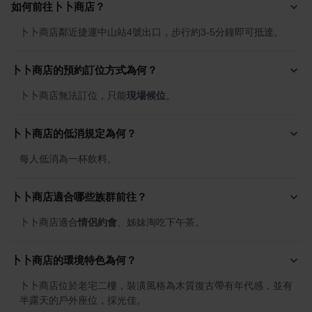
如何前往卜卜商店？
卜卜商店鄰近捷運中山站4號出口，步行約3-5分鐘即可抵達。
卜卜商店的預約訂位方式為何？
卜卜商店無法訂位，只能
現場候位
。
卜卜商店的低消規定為何？
每人低消為一杯飲料。
卜卜商店適合哪些族群前往？
卜卜商店適合
情侶約會
、姊妹淘吃下午茶。
卜卜商店的環境特色為何？
卜卜商店位於老宅二樓，裝潢風格為木質復古帶有年代感，並有
半露天的戶外座位，採光佳。