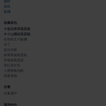
咖啡
蛋糕
飯糰
推薦菜色
🌟
無花果草莓蛋糕
🌟
小山園抹茶蛋糕
炙燒明太子飯糰
布丁
提拉米蘇
綠葡萄戚風蛋糕
草莓戚風蛋糕
厚紅茶牛乳
小蜜蜂氣泡飲
燕麥拿鐵
份量
份量適中
環境特色