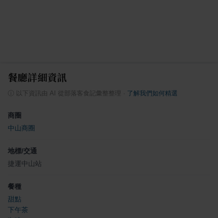
餐廳詳細資訊
ⓘ
以下資訊由 AI 從部落客食記彙整整理
·
了解我們如何精選
商圈
中山商圈
地標/交通
捷運中山站
餐種
甜點
下午茶