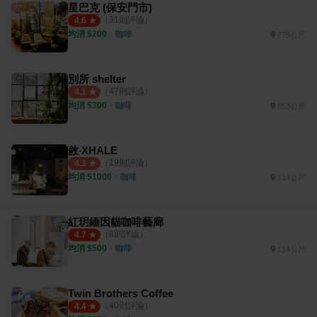
星巴克 (保安門市)
（
31
則評論）
4.6
均消 $
200
・
咖啡
775公尺
別所 shelter
（
47
則評論）
4.1
均消 $
300
・
咖啡
953公尺
敘‧XHALE
（
19
則評論）
4.3
均消 $
1000
・
咖啡
114公尺
紅玥緬因貓咖啡藝廊
（
8
則評論）
4.7
均消 $
500
・
咖啡
114公尺
Twin Brothers Coffee
（
40
則評論）
4.4