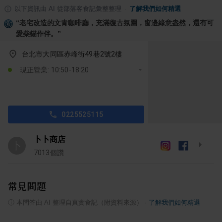
以下資訊由 AI 從部落客食記彙整整理
·
了解我們如何精選
“
老宅改造的文青咖啡廳，充滿復古氛圍，窗邊綠意盎然，還有可
愛柴貓作伴。
”
台北市大同區赤峰街49巷2號2樓
現正營業: 10:50-18:20
0225525115
卜卜商店
卜
7013
個讚
常見問題
ⓘ
本問答由 AI 整理自真實食記（附資料來源）
·
了解我們如何精選