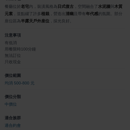
餐廳位於
老宅
內，裝潢風格為
日式復古
，空間融合了
水泥牆
與
木質
元素
，並點綴了許多
植栽
，營造出
清幽
且帶有
年代感
的氛圍。部分
座位區為
半露天戶外座位
，採光良好。
注意事項
有低消
用餐限時100分鐘
無法訂位
只收現金
價位範圍
均消 500-800 元
價位分類
中價位
適合族群
適合約會