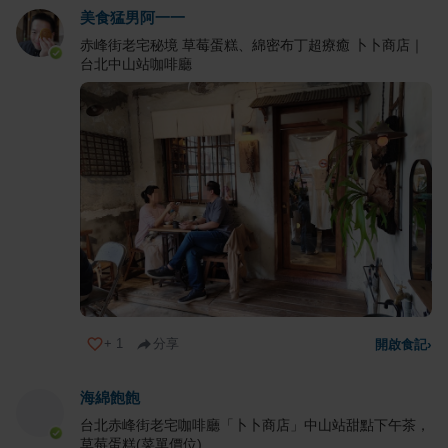
美食猛男阿一一
赤峰街老宅秘境 草莓蛋糕、綿密布丁超療癒 卜卜商店｜
台北中山站咖啡廳
+
1
分享
開啟食記
›
海綿飽飽
台北赤峰街老宅咖啡廳「卜卜商店」中山站甜點下午茶，
草莓蛋糕(菜單價位)