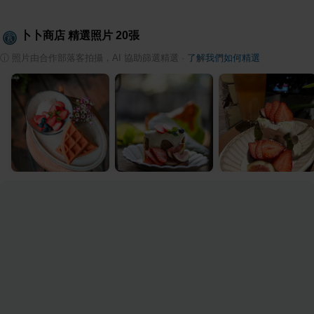
卜卜商店
精選照片
20
張
ⓘ
照片由合作部落客拍攝，AI 協助篩選精選
·
了解我們如何精選