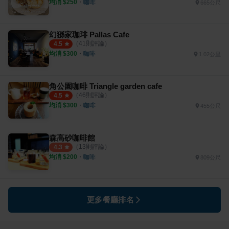
均消 $
250
・
咖啡
665公尺
幻猻家珈琲 Pallas Cafe
（
41
則評論）
4.5
均消 $
300
・
咖啡
1.02公里
角公園咖啡 Triangle garden cafe
（
46
則評論）
4.5
均消 $
300
・
咖啡
455公尺
森高砂咖啡館
（
13
則評論）
4.3
均消 $
200
・
咖啡
809公尺
更多餐廳排名