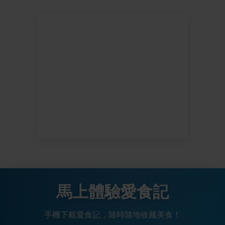
馬上體驗愛食記
手機下載愛食記，隨時隨地收藏美食！