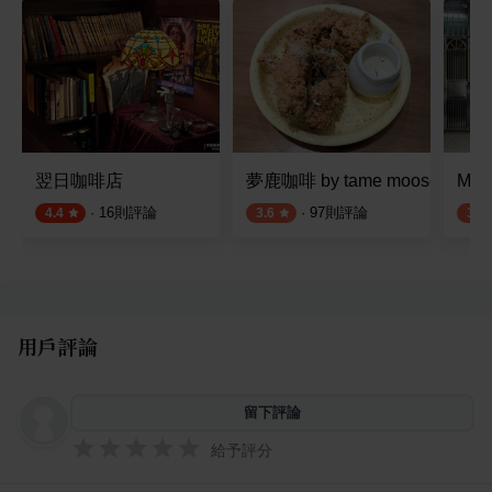
翌日咖啡店
夢鹿咖啡 by tame moose
Mod
·
16
則評論
·
97
則評論
4.4
3.6
3.8
用戶評論
留下評論
給予評分