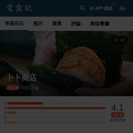
在 APP 開啟
餐廳資訊
照片
菜單
評論
相似餐廳
3
/
10
卜卜商店
43
則評論
·
4.1
5
4.1
5 星：4 則評論
4
4 星：11 則評論
3
3 星：1 則評論
4.1
2
2 星：0 則評論
43
則評論
1
1 星：1 則評論