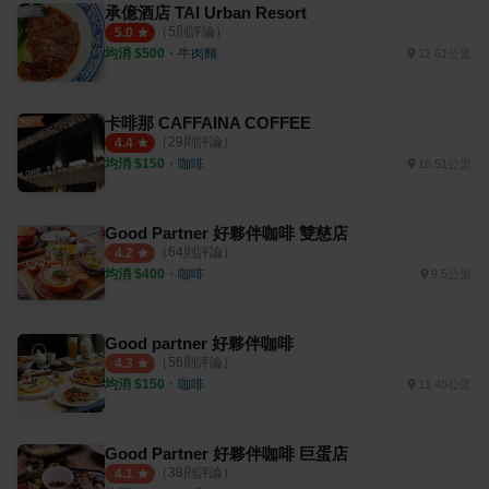
承億酒店 TAI Urban Resort
（
5
則評論）
5.0
均消 $
500
・
牛肉麵
12.61公里
卡啡那 CAFFAINA COFFEE
（
29
則評論）
4.4
均消 $
150
・
咖啡
16.51公里
Good Partner 好夥伴咖啡 雙慈店
（
64
則評論）
4.2
均消 $
400
・
咖啡
9.5公里
Good partner 好夥伴咖啡
（
56
則評論）
4.3
均消 $
150
・
咖啡
11.48公里
Good Partner 好夥伴咖啡 巨蛋店
（
38
則評論）
4.1