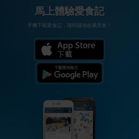
馬上體驗愛食記
手機下載愛食記，隨時隨地收藏美食！