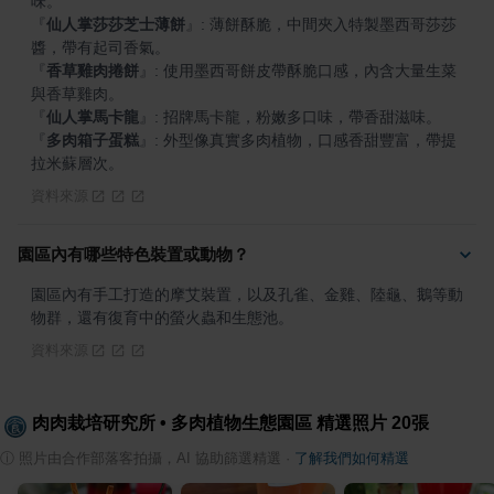
『
仙人掌莎莎芝士薄餅
』
: 薄餅酥脆，中間夾入特製墨西哥莎莎
『
香草雞肉捲餅
』
: 使用墨西哥餅皮帶酥脆口感，內含大量生菜
『
仙人掌馬卡龍
』
『
多肉箱子蛋糕
』
: 外型像真實多肉植物，口感香甜豐富，帶提
拉米蘇層次。
資料來源
園區內有哪些特色裝置或動物？
園區內有手工打造的摩艾裝置，以及孔雀、金雞、陸龜、鵝等動
物群，還有復育中的螢火蟲和生態池。
資料來源
肉肉栽培研究所 • 多肉植物生態園區
精選照片
20
張
ⓘ
照片由合作部落客拍攝，AI 協助篩選精選
·
了解我們如何精選