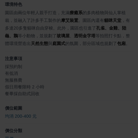
環境特色
園區由兩位年輕人親手打造，充滿
療癒系
的多肉植物與仙人掌植
栽，並融入了許多手工製作的
摩艾裝置
。園區內還有
貓咪天堂
，有
多達20多隻貓咪自由穿梭。此外，園區也引進了
孔雀、金雞、陸
龜、鵝
等小動物，並規劃了
玻璃屋
、
透明金字塔
等拍照打卡點，整
體環境營造出
天然生態
與
庭園式
的氛圍，部分區域也規劃了
包廂
。
注意事項
採預約制
有低消
無服務費
假日用餐限時 2 小時
餐畢採自助式回收
價位範圍
均消 200-400 元
價位分類