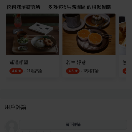
肉肉栽培研究所 • 多肉植物生態園區 的相似餐廳
遙遙相望
若生 靜巷
無名
·
21
則評論
·
18
則評論
4.6
4.5
4.7
用戶評論
留下評論