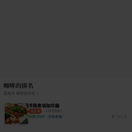
咖啡的排名
›
高雄市
咖啡
的排名
淨園農場咖啡廳
（
19
則評論）
4.3
均消 $
500
・
景觀餐廳
7.25公里