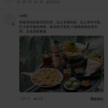
給予評分
nelly
療癒系肉肉栽培研究所，仙人掌風味鍋、仙人掌馬卡龍、
巨大香草雞肉捲餅、多肉箱子蛋糕 X 貓咪動物友善空
間、高雄景觀餐廳
+
3
分享
開啟食記
›