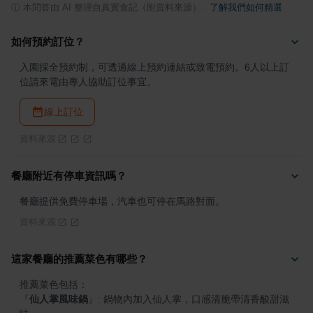
ⓘ
本問答由 AI 整理自真實食記（附資料來源）
·
了解我們如何精選
如何預約訂位？
入園採全預約制，可透過線上預約連結或致電預約。6人以上訂
位請來電由專人協助訂位事宜。
線上訂位
資料來源
餐廳附近有停車資訊嗎？
餐廳提供免費停車場，汽車也可停在馬路對面。
資料來源
這家餐廳的推薦菜色有哪些？
『
仙人掌風味鍋
』
: 鍋物內加入仙人掌，口感清脆帶清香酸甜滋