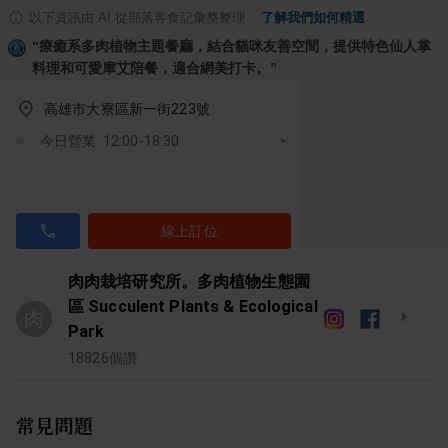
以下資訊由 AI 從部落客食記彙整整理
·
了解我們如何精選
“
療癒系多肉植物主題餐廳，結合貓咪友善空間，提供特色仙人掌
料理和可愛摩艾陪餐，適合網美打卡。
”
高雄市大寮區新一街223號
今日營業: 12:00-18:30
線上訂位
肉肉栽培研究所。多肉植物生態園
區 Succulent Plants & Ecological
肉
Park
18826
個讚
常見問題