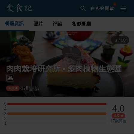
在 APP 開啟
餐廳資訊
照片
評論
相似餐廳
3
/
10
肉肉栽培研究所 • 多肉植物生態園
區
17
則評論
·
4.0
5
4.0
5 星：1 則評論
4
4 星：0 則評論
3
3 星：1 則評論
4.0
2
2 星：0 則評論
17
則評論
1
1 星：0 則評論