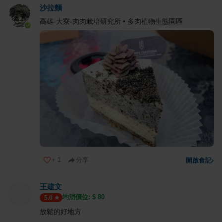
沙拉麵
高雄-大寮-肉肉栽培研究所 • 多肉植物生態園區
+
1
分享
開啟食記
›
王建文
均消價位: $
80
5.0
放鬆的好地方