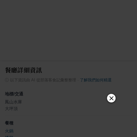
餐廳詳細資訊
ⓘ
以下資訊由 AI 從部落客食記彙整整理
·
了解我們如何精選
地標/交通
鳳山水庫
大坪頂
餐種
火鍋