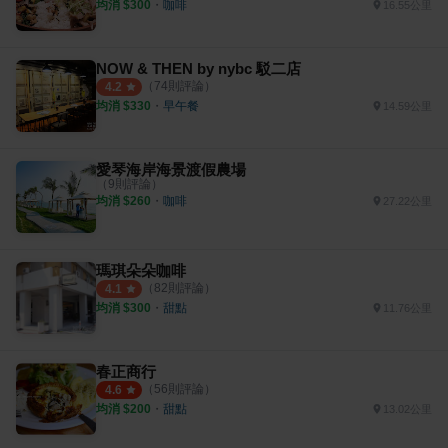
均消 $
300
・
咖啡
16.55公里
NOW & THEN by nybc 駁二店
（
74
則評論）
4.2
均消 $
330
・
早午餐
14.59公里
愛琴海岸海景渡假農場
（
9
則評論）
均消 $
260
・
咖啡
27.22公里
瑪琪朵朵咖啡
（
82
則評論）
4.1
均消 $
300
・
甜點
11.76公里
春正商行
（
56
則評論）
4.6
均消 $
200
・
甜點
13.02公里