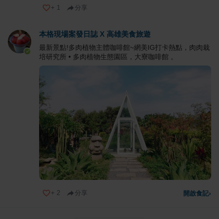
+
1
分享
本格現場案發日誌 X 高雄美食旅遊
最新景點!多肉植物主體咖啡館~網美IG打卡熱點，肉肉栽
培研究所 • 多肉植物生態園區，大寮咖啡館 。
+
2
分享
開啟食記
›