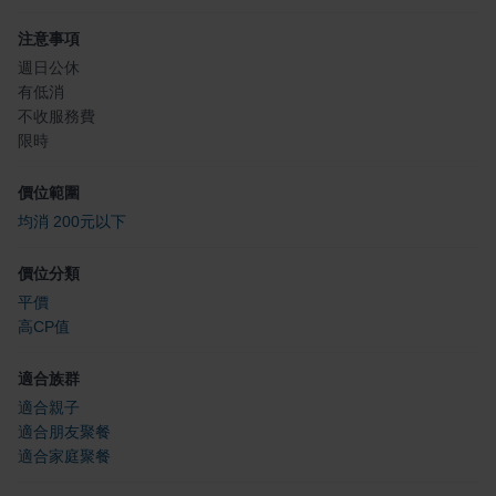
注意事項
週日公休
有低消
不收服務費
限時
價位範圍
均消 200元以下
價位分類
平價
高CP值
適合族群
適合親子
適合朋友聚餐
適合家庭聚餐