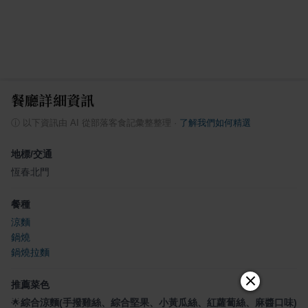
餐廳詳細資訊
ⓘ
以下資訊由 AI 從部落客食記彙整整理
·
了解我們如何精選
地標/交通
恆春北門
餐種
涼麵
鍋燒
鍋燒拉麵
推薦菜色
🌟
綜合涼麵(手撥雞絲、綜合堅果、小黃瓜絲、紅蘿蔔絲、麻醬口味)