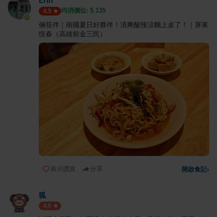
Erin
均消價位: $
135
4.5
倆筷伴｜南國夏日好夥伴！清爽酸辣涼麵上桌了！｜屏東
恆春（高雄前金三民）
表示讚賞
分享
開啟食記
›
狐
4.0