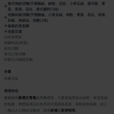
泰式海鮮涼麵(手撥雞絲、鮮蝦、花枝、小黃瓜絲、紫洋蔥、番
🌟
茄、香菜、花生、泰式醬料口味)
老醋剁椒涼麵(手撥雞絲、小黃瓜絲、烤麩、青蔥、花生、香菜、
🌟
剁椒、海椒油、老醋口味)
🌟
椒麻奶香意麵
🌟
老婆豆腐
涼拌海帶芽
胡麻時蔬(秋葵)
綜合涼麵
泰式口味涼麵
特製日式鍋燒意麵
份量
份量充足
環境特色
餐廳擁有
新潮文青風
的用餐環境，大量植栽營造出放鬆、有溫度感
的氛圍，整體裝潢以白色系與木質調為基底，搭配綠色植栽，給人
一種沁人心脾的涼爽感，環境
舒適
且
乾淨明亮
。