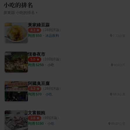
小吃的排名
›
屏東縣
小吃
的排名
黃家綠豆蒜
（
28
則評論）
4.3
均消 $
50
・
冰品飲料
7.71公里
恆春夜市
（
10
則評論）
5.0
均消 $
250
・
小吃
933公尺
阿國臭豆腐
（
26
則評論）
4.3
均消 $
70
・
小吃
69.9公里
文富餛飩
（
9
則評論）
3.6
均消 $
190
・
小吃
89.07公里