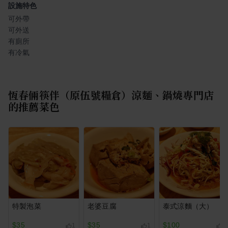
設施特色
可外帶
可外送
有廁所
有冷氣
恆春倆筷伴（原伍號糧倉）涼麵、鍋燒專門店
的推薦菜色
特製泡菜
老婆豆腐
泰式涼麵（大）
$35
$35
$100
1
1
1