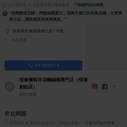
以下資訊由 AI 從部落客食記彙整整理
·
了解我們如何精選
“
清爽酸辣涼麵，伴隨南國夏日，清爽不膩口的和風涼麵，文青風
格小店，讓您感受美味與愜意。
”
屏東縣恆春鎮環城北路118號
今日休息
0970033118
恆春倆筷伴涼麵鍋燒專門店（恆春
恆
創始店）
3003
個讚
常見問題
ⓘ
本問答由 AI 整理自真實食記（附資料來源）
·
了解我們如何精選