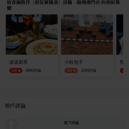
恆春倆筷伴（原伍號糧倉）涼麵、鍋燒專門店 的相似餐
廳
波波廚房
小杜包子
恆春
·
68
則評論
·
32
則評論
4.5
4.2
4.4
用戶評論
留下評論