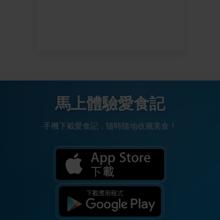
馬上體驗愛食記
手機下載愛食記，隨時隨地收藏美食！