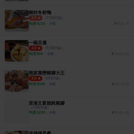
鄉村冬粉鴨
（
27
則評論）
3.5
均消 $
215
・
小吃
813公尺
一碗豆腐
（
57
則評論）
4.5
均消 $
90
・
小吃
78.51公里
熊家萬巒豬腳大王
（
6
則評論）
4.5
均消 $
500
・
小吃
65.27公里
里港文富餛飩豬腳
（
13
則評論）
均消 $
230
・
小吃
89.04公里
洪媽媽早餐