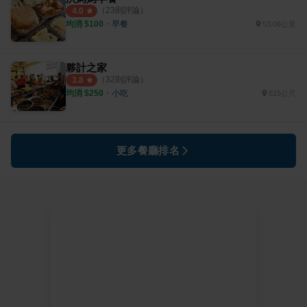
（
23
則評論）
4.0
均消 $
100
・
早餐
53.06公里
夥計之家
（
32
則評論）
3.8
均消 $
250
・
小吃
815公尺
更多餐廳排名