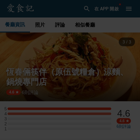
在 APP 開啟
餐廳資訊
照片
評論
相似餐廳
1
/
3
恆春倆筷伴（原伍號糧倉）涼麵、
鍋燒專門店
6
則評論
·
4.6
5
4.6
5 星：2 則評論
4
4 星：2 則評論
3
3 星：0 則評論
4.6
2
2 星：0 則評論
6
則評論
1
1 星：0 則評論