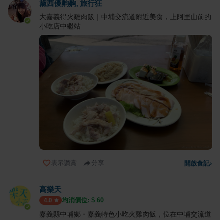
黛西優齁齁, 旅行狂
大嘉義得火雞肉飯｜中埔交流道附近美食，上阿里山前的
小吃店中繼站
表示讚賞
分享
開啟食記
›
高樂天
均消價位: $
60
4.0
嘉義縣中埔鄉・嘉義特色小吃火雞肉飯，位在中埔交流道