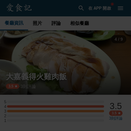
在 APP 開啟
餐廳資訊
照片
評論
相似餐廳
4
/
9
大嘉義得火雞肉飯
3
則評論
·
3.5
5
3.5
5 星：0 則評論
4
4 星：1 則評論
3
3 星：1 則評論
3.5
2
2 星：0 則評論
3
則評論
1
1 星：0 則評論