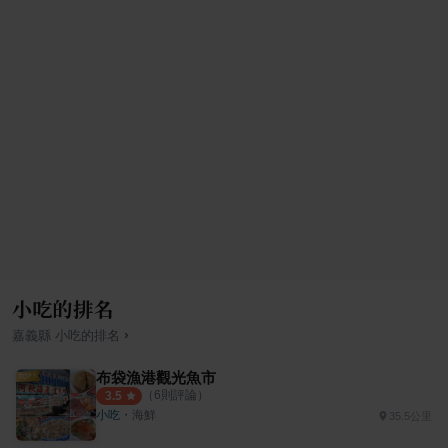
小吃的排名
›
嘉義縣
小吃
的排名
布袋漁港觀光魚市
（
6
則評論）
3.5
小吃
・
海鮮
35.5公里