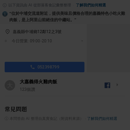
以下資訊由 AI 從部落客食記彙整整理
·
了解我們如何精選
“
位於中埔交流道附近，提供美味且價格合理的嘉義特色小吃火雞
肉飯，是上阿里山前絕佳的中繼站。
”
嘉義縣中埔鄉12鄰12之3號
今日營業: 09:00-20:10
052398799
大嘉義得火雞肉飯
大
123
個讚
常見問題
ⓘ
本問答由 AI 整理自真實食記（附資料來源）
·
了解我們如何精選