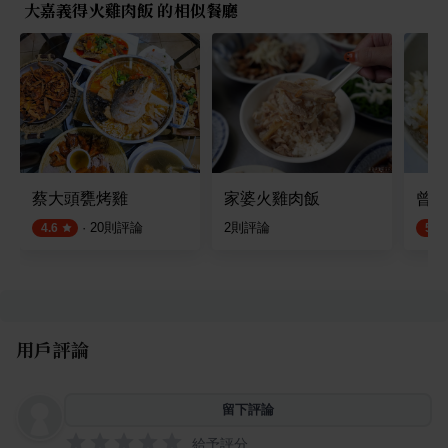
大嘉義得火雞肉飯 的相似餐廳
蔡大頭甕烤雞
家婆火雞肉飯
曾家
·
20
則評論
2
則評論
4.6
5.0
用戶評論
留下評論
給予評分