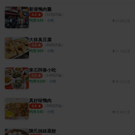
新港鴨肉羹
（
52
則評論）
4.4
均消 $
45
・
小吃
19.38公里
大林臭豆腐
（
46
則評論）
3.8
均消 $
60
・
小吃
17.75公里
東石阿春小吃
（
14
則評論）
3.5
均消 $
100
・
小吃
35.31公里
真好味鴨肉
（
38
則評論）
4.6
均消 $
45
・
小吃
25.68公里
陳氏姊妹蒸餃