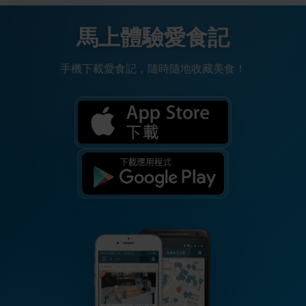
馬上體驗愛食記
手機下載愛食記，隨時隨地收藏美食！