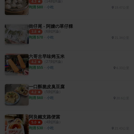
（
14
則評論）
4.3
均消 $
80
・
小吃
19.47公里
街仔尾 - 阿嬤の草仔粿
（
6
則評論）
3.8
均消 $
70
・
小吃
21.34公里
六哥古早味烤玉米
（
27
則評論）
4.2
均消 $
55
・
小吃
6.33公里
一口酥脆皮臭豆腐
（
5
則評論）
4.2
均消 $
60
・
小吃
20.6公里
阿良鐵支路便當
（
4
則評論）
5.0
均消 $
30
・
小吃
21.43公里