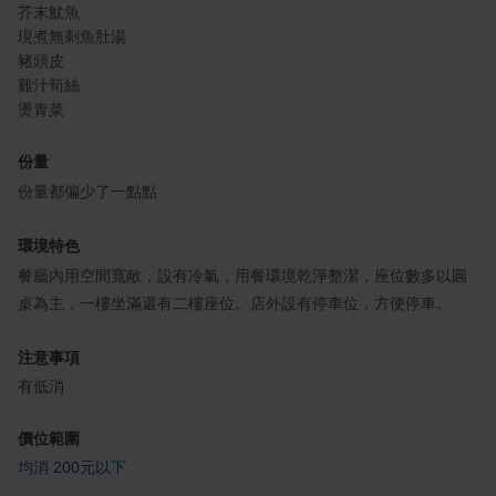
芥末魷魚
現煮無刺魚肚湯
豬頭皮
雞汁筍絲
燙青菜
份量
份量都偏少了一點點
環境特色
餐廳內用空間寬敞，設有冷氣，用餐環境乾淨整潔，座位數多以圓
桌為主，一樓坐滿還有二樓座位。店外設有停車位，方便停車。
注意事項
有低消
價位範圍
均消 200元以下