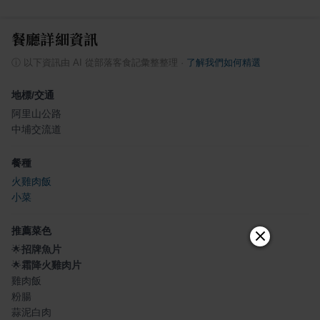
餐廳詳細資訊
ⓘ
以下資訊由 AI 從部落客食記彙整整理
·
了解我們如何精選
地標/交通
阿里山公路
中埔交流道
餐種
火雞肉飯
小菜
推薦菜色
🌟
招牌魚片
🌟
霜降火雞肉片
雞肉飯
粉腸
蒜泥白肉