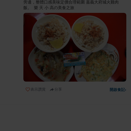
旁邊，整體口感美味定價合理範圍 嘉義大府城火雞肉
飯。 樂 天 小 高の美食之旅
表示讚賞
分享
開啟食記
›