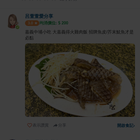
呂萱萱愛分享
均消價位: $
200
3.0
嘉義中埔小吃 大嘉義得火雞肉飯 招牌魚皮/芥末魷魚才是
必點
表示讚賞
分享
開啟食記
›