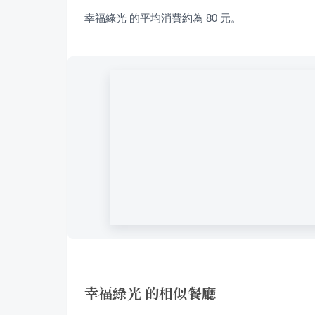
幸福綠光 的平均消費約為 80 元。
幸福綠光 的相似餐廳