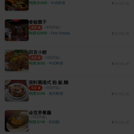
均消 $
1000
・
中式料理
34.22公里
春餘園子
（
4
則評論）
4.0
均消 $
2000
・
Fine Dining
20.25公里
田言小館
（
5
則評論）
4.0
均消 $
650
・
中式料理
26.64公里
宸軒園港式 粉.飯.麵
（
5
則評論）
5.0
均消 $
150
・
港式料理
31.55公里
金世界餐廳
（
4
則評論）
均消 $
740
・
吃到飽
29.53公里