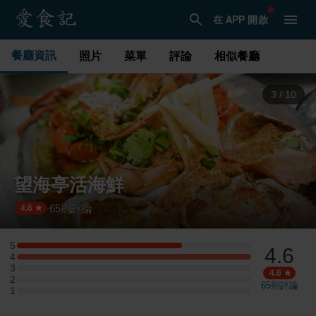
在 APP 開啟
餐廳資訊
照片
菜單
評論
相似餐廳
3
/
10
望海亭活海鮮
65
則評論
·
4.6
5
4.6
5 星：12 則評論
4
4 星：17 則評論
3
3 星：0 則評論
4.6
2
2 星：0 則評論
65
則評論
1
1 星：0 則評論