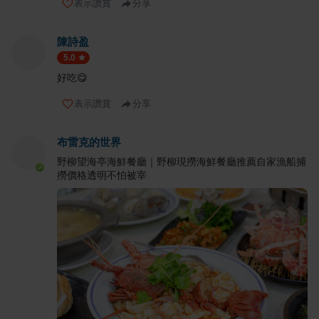
表示讚賞
分享
陳詩盈
5.0
好吃😋
表示讚賞
分享
布雷克的世界
野柳望海亭海鮮餐廳｜野柳現撈海鮮餐廳推薦自家漁船捕
撈價格透明不怕被宰