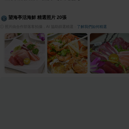
望海亭活海鮮
精選照片
20
張
ⓘ
照片由合作部落客拍攝，AI 協助篩選精選
·
了解我們如何精選