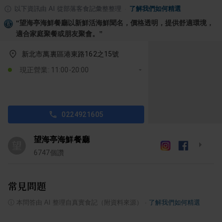
以下資訊由 AI 從部落客食記彙整整理
·
了解我們如何精選
“
望海亭海鮮餐廳以新鮮活海鮮聞名，價格透明，提供舒適環境，
適合家庭聚餐或朋友聚會。
”
新北市萬裏區港東路162之15號
現正營業: 11:00-20:00
0224921605
望海亭海鮮餐廳
望
6747
個讚
常見問題
ⓘ
本問答由 AI 整理自真實食記（附資料來源）
·
了解我們如何精選