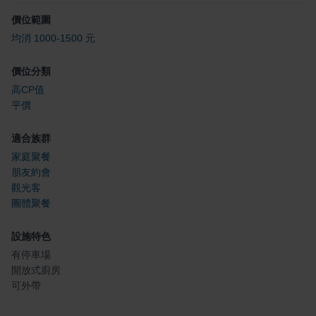
價位範圍
均消 1000-1500 元
價位分類
高CP值
平價
適合族群
家庭聚餐
朋友約會
觀光客
團體聚餐
設施特色
有停車場
開放式廚房
可外帶