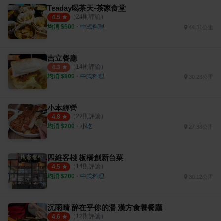
Teaday喝茶天-茶家食堂
（
24
則評論）
4.5
均消 $
500
・
中式料理
44.31公里
吉立餐廳
（
14
則評論）
4.3
均消 $
800
・
中式料理
30.28公里
小本經營
（
22
則評論）
4.8
均消 $
200
・
小吃
27.38公里
四維客棧 板橋創新台菜
（
14
則評論）
4.5
均消 $
200
・
中式料理
30.12公里
沉雨晴 醉在乎你的湯 漢方食養餐廳
（
12
則評論）
4.6