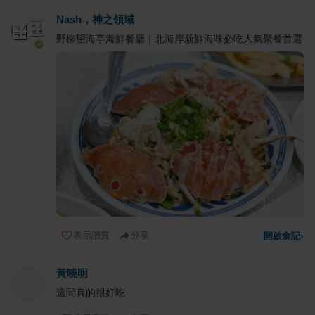
Nash，神之領域
野柳望海亭海鮮餐廳｜北海岸新鮮海味必吃人氣聚餐首選
表示讚賞
分享
開啟食記
›
黃曉明
這間真的很好吃