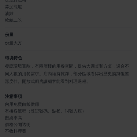
蒜泥龍蝦
油雞
軟絲二吃
份量
份量大方
環境特色
餐廳環境寬敞，有兩層樓的用餐空間，提供大圓桌和方桌，適合不
同人數的用餐需求。店內維持乾淨，部分區域看得出歷史痕跡但整
潔度佳。開放式廚房讓顧客能看到料理過程。
注意事項
內用免費白飯供應
有接客流程（登記號碼、點餐、叫號入座）
翻桌率高
價格公開透明
不收料理費