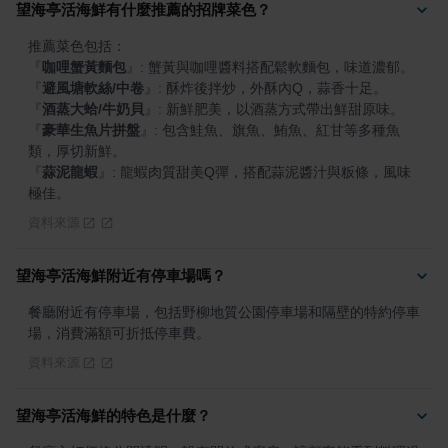
望海亭活海鮮有什麼推薦的招牌菜色？
『
咖哩蟹黃麵包
』
『
避風塘軟絲/中卷
』
『
酒蒸大蛤/牛奶貝
』
『
豪華生魚片拼盤
』
: 包含鮭魚、旗魚、鮪魚、紅甘等多種魚
『
蒜泥龍蝦
』
: 龍蝦肉質甜美Q彈，搭配蒜泥醬汁與粄條，風味
極佳。
資料來源
望海亭活海鮮附近有停車場嗎？
餐廳附近有停車場，包括野柳地質公園停車場和隔壁的特約停車
場，消費滿額可折抵停車費。
資料來源
望海亭活海鮮的特色是什麼？