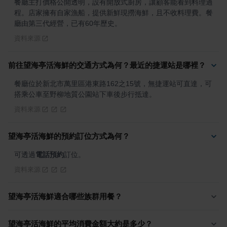
餐廳主打價格公開透明，設有開放式廚房，讓顧客能看到料理過
程。店家擁有自家漁船，提供新鮮現撈海鮮，且不收料理費。餐
廳由第三代經營，已有60年歷史。
資料來源
前往望海亭活海鮮的交通方式為何？最近的捷運站是哪裡？
餐廳位於新北市萬里區港東路162之15號，無捷運站可直達，可
搭乘公車至野柳地質公園站下車後步行抵達。
資料來源
望海亭活海鮮的預約訂位方式為何？
可透過
電話預約
訂位。
資料來源
望海亭活海鮮適合哪些族群用餐？
望海亭活海鮮的平均消費金額大約是多少？