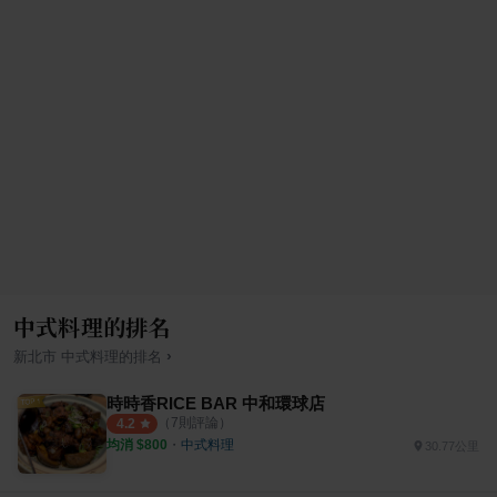
中式料理的排名
›
新北市
中式料理
的排名
時時香RICE BAR 中和環球店
（
7
則評論）
4.2
均消 $
800
・
中式料理
30.77公里