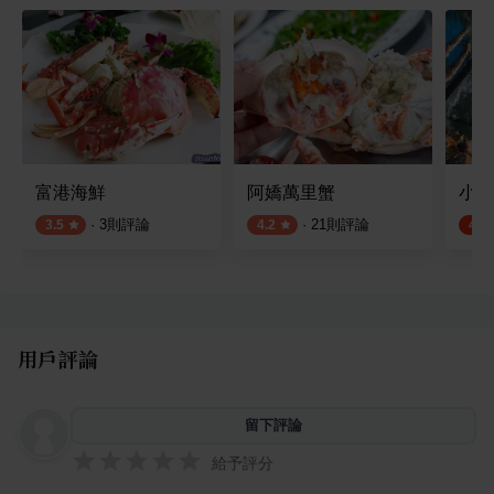
富港海鮮
阿嬌萬里蟹
小漁
·
3
則評論
·
21
則評論
3.5
4.2
4.5
用戶評論
留下評論
給予評分