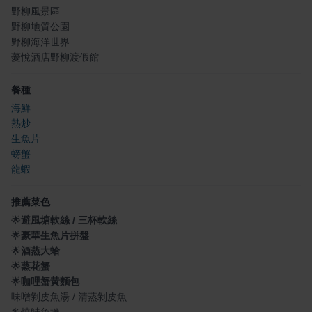
野柳風景區
野柳地質公園
野柳海洋世界
薆悅酒店野柳渡假館
餐種
海鮮
熱炒
生魚片
螃蟹
龍蝦
推薦菜色
🌟
避風塘軟絲 / 三杯軟絲
🌟
豪華生魚片拼盤
🌟
酒蒸大蛤
🌟
蒸花蟹
🌟
咖哩蟹黃麵包
味噌剝皮魚湯 / 清蒸剝皮魚
炙燒鮭魚捲