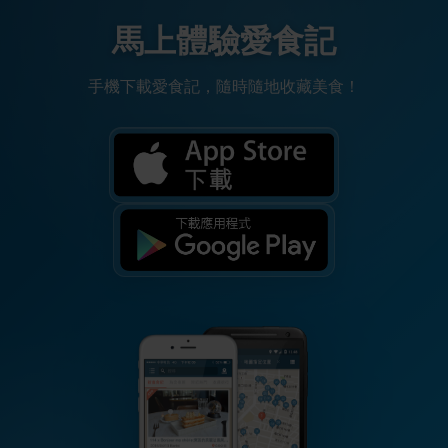
馬上體驗愛食記
手機下載愛食記，隨時隨地收藏美食！