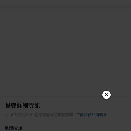
餐廳詳細資訊
ⓘ
以下資訊由 AI 從部落客食記彙整整理
·
了解我們如何精選
地標/交通