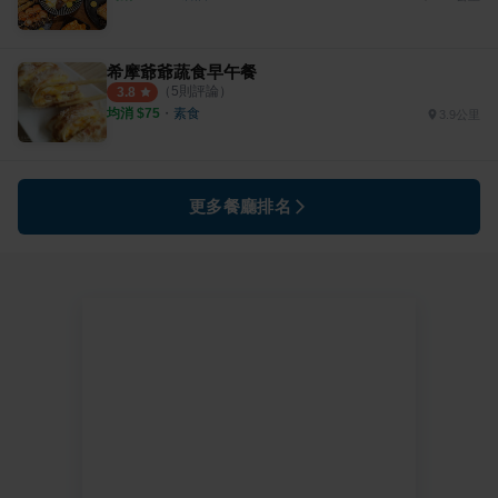
希摩爺爺蔬食早午餐
（
5
則評論）
3.8
均消 $
75
・
素食
3.9公里
更多餐廳排名