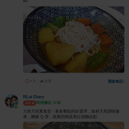
味!
+
6
分享
開啟食記
›
RLai Diary
均消價位: $
82
4.0
大慈天然素食堂 - 素食餐點的好選擇，食材天然調味健
康，麵條 Q 彈，推薦招牌蔬果紅燒麵必點