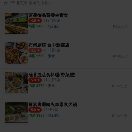
›
台中市
北屯區
素食
的排名
蓮荷御品齋養生素食
（
12
則評論）
4.6
均消 $
495
・
吃到飽
511公尺
布佬廚房 台中新都店
（
22
則評論）
4.1
均消 $
500
・
素食
466公尺
滷菩提蔬食料理(野菜豐)
（
14
則評論）
5.0
均消 $
270
・
素食
3.82公里
養素庭迴轉火車素食火鍋
（
4
則評論）
5.0
均消 $
368
・
吃到飽
3.82公里