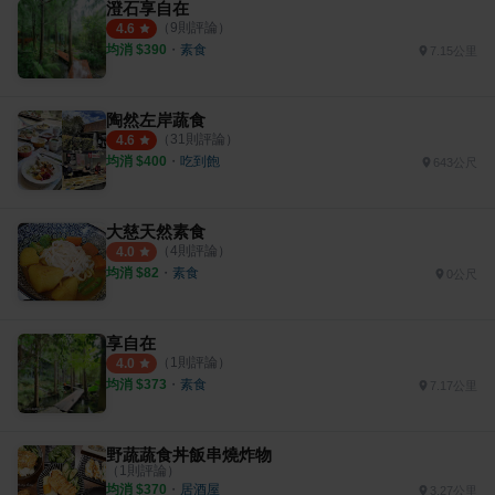
澄石享自在
（
9
則評論）
4.6
均消 $
390
・
素食
7.15公里
陶然左岸蔬食
（
31
則評論）
4.6
均消 $
400
・
吃到飽
643公尺
大慈天然素食
（
4
則評論）
4.0
均消 $
82
・
素食
0公尺
享自在
（
1
則評論）
4.0
均消 $
373
・
素食
7.17公里
野蔬蔬食丼飯串燒炸物
（
1
則評論）
均消 $
370
・
居酒屋
3.27公里