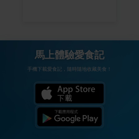
馬上體驗愛食記
手機下載愛食記，隨時隨地收藏美食！