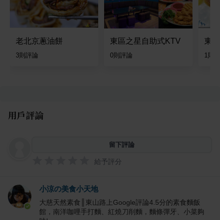
老北京蔥油餅
東區之星自助式KTV
東東
3
則評論
0
則評論
1
則
用戶評論
留下評論
給予評分
小涼の美食小天地
大慈天然素食║東山路上Google評論4.5分的素食麵飯
館，南洋咖哩手打麵、紅燒刀削麵，麵條彈牙、小菜夠