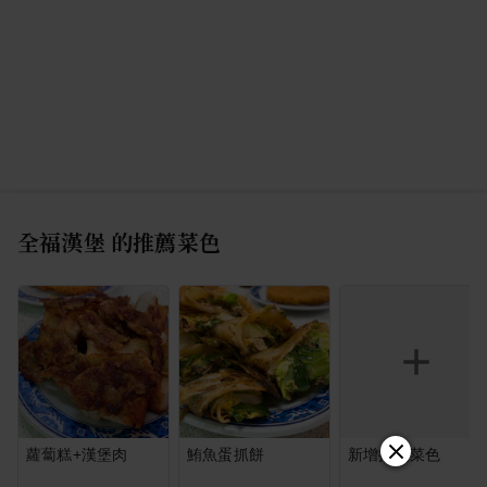
全福漢堡
的推薦菜色
蘿蔔糕+漢堡肉
鮪魚蛋抓餅
新增推薦菜色