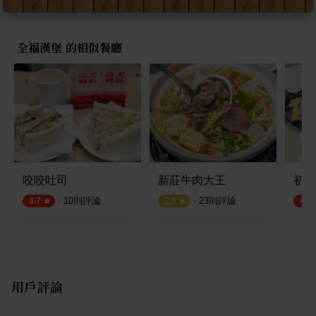
全福漢堡 的相似餐廳
咬咬吐司
新莊牛肉大王
初點早
·
10
則評論
·
23
則評論
4.7
2.5
4.5
用戶評論