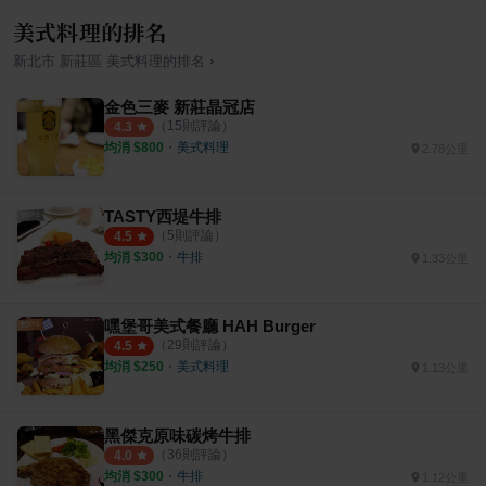
美式料理的排名
›
新北市
新莊區
美式料理
的排名
金色三麥 新莊晶冠店
（
15
則評論）
4.3
均消 $
800
・
美式料理
2.78公里
TASTY西堤牛排
（
5
則評論）
4.5
均消 $
300
・
牛排
1.33公里
嘿堡哥美式餐廳 HAH Burger
（
29
則評論）
4.5
均消 $
250
・
美式料理
1.13公里
黑傑克原味碳烤牛排
（
36
則評論）
4.0
均消 $
300
・
牛排
1.12公里