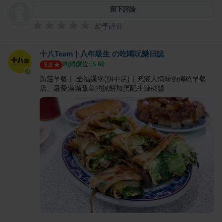
留下評論
給予評分
十八Team｜八年級生 の吃喝玩樂日誌
均消價位: $
60
5.0
新莊早餐｜ 全福漢堡(明中店)｜充滿人情味的傳統早餐
店、最愛滿滿蔬菜的抓餅加蛋配生辣椒醬