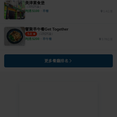
美津素食堡
（
3
則評論）
均消 $
100
・
早餐
1.4公里
饗聚早午餐Get Together
（
1
則評論）
5.0
均消 $
200
・
早午餐
3.78公里
更多餐廳排名