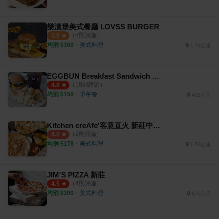
樂漢堡美式餐廳 LOVSS BURGER
（
5
則評論）
3.0
均消 $
300
・
美式料理
1.79公里
EGGBUN Breakfast Sandwich & Espresso新莊
（
18
則評論）
4.8
均消 $
150
・
早午餐
403公尺
Kitchen creAfe'客意直火 新莊中原店
（
2
則評論）
4.0
均消 $
178
・
美式料理
1.86公里
JIM'S PIZZA 新莊
（
4
則評論）
4.5
均消 $
300
・
美式料理
675公尺