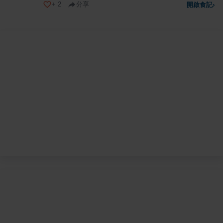
+
2
分享
開啟食記
›