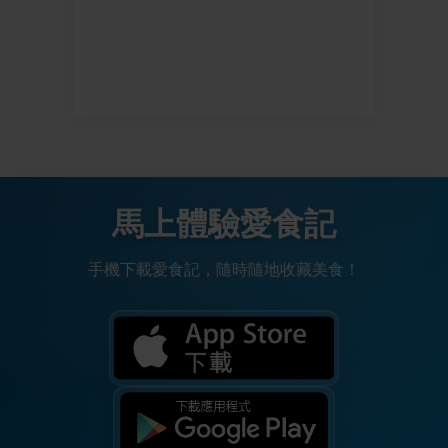
馬上體驗愛食記
手機下載愛食記，隨時隨地收藏美食！