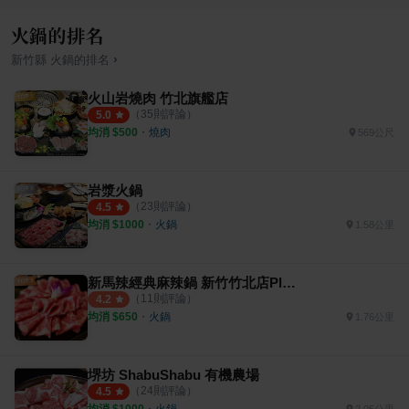
火鍋的排名
›
新竹縣
火鍋
的排名
火山岩燒肉 竹北旗艦店
（
35
則評論）
5.0
均消 $
500
・
燒肉
569公尺
岩漿火鍋
（
23
則評論）
4.5
均消 $
1000
・
火鍋
1.58公里
新馬辣經典麻辣鍋 新竹竹北店Plus+
（
11
則評論）
4.2
均消 $
650
・
火鍋
1.76公里
堺坊 ShabuShabu 有機農場
（
24
則評論）
4.5
均消 $
1000
・
火鍋