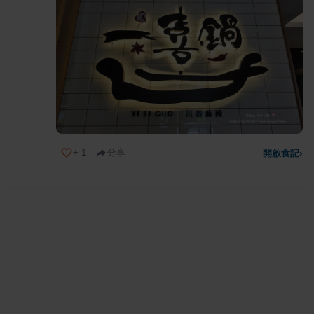
+
1
分享
開啟食記
›