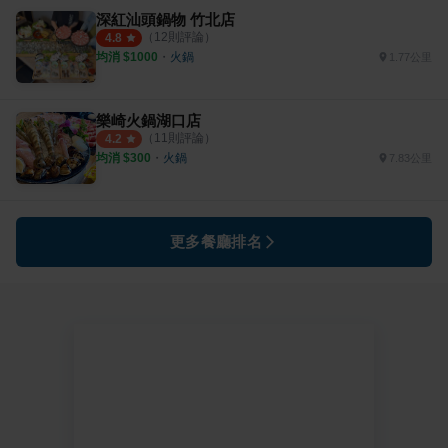
深紅汕頭鍋物 竹北店
（
12
則評論）
4.8
均消 $
1000
・
火鍋
1.77公里
樂崎火鍋湖口店
（
11
則評論）
4.2
均消 $
300
・
火鍋
7.83公里
更多餐廳排名