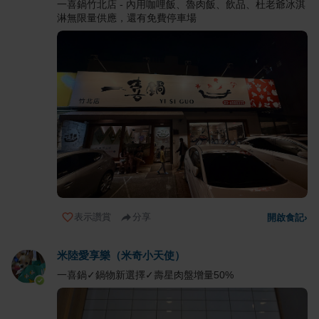
一喜鍋竹北店 - 內用咖哩飯、魯肉飯、飲品、杜老爺冰淇
淋無限量供應，還有免費停車場
表示讚賞
分享
開啟食記
›
米陸愛享樂（米奇小天使）
一喜鍋✓鍋物新選擇✓壽星肉盤增量50%