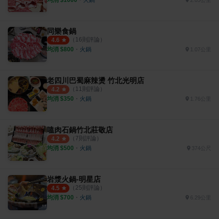
2.05公里
同樂食鍋
（
16
則評論）
4.6
均消 $
800
・
火鍋
1.07公里
老四川巴蜀麻辣燙 竹北光明店
（
11
則評論）
4.2
均消 $
350
・
火鍋
1.76公里
嗑肉石鍋竹北莊敬店
（
7
則評論）
4.2
均消 $
500
・
火鍋
374公尺
岩漿火鍋-明星店
（
25
則評論）
4.5
均消 $
700
・
火鍋
6.29公里