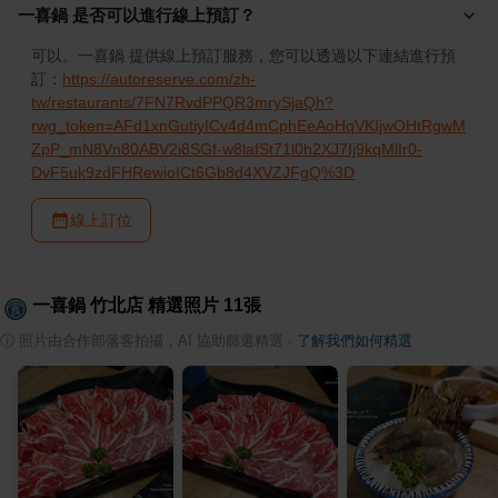
一喜鍋 是否可以進行線上預訂？
可以。一喜鍋 提供線上預訂服務，您可以透過以下連結進行預
訂：
https://autoreserve.com/zh-
tw/restaurants/7FN7RvdPPQR3mrySjaQh?
rwg_token=AFd1xnGutiyICv4d4mCphEeAoHqVKIjwOHtRgwM
ZpP_mN8Vn80ABV2i8SGf-w8lafSt71l0h2XJ7Ij9kqMlIr0-
DvF5uk9zdFHRewioICt6Gb8d4XVZJFgQ%3D
線上訂位
一喜鍋 竹北店
精選照片
11
張
ⓘ
照片由合作部落客拍攝，AI 協助篩選精選
·
了解我們如何精選