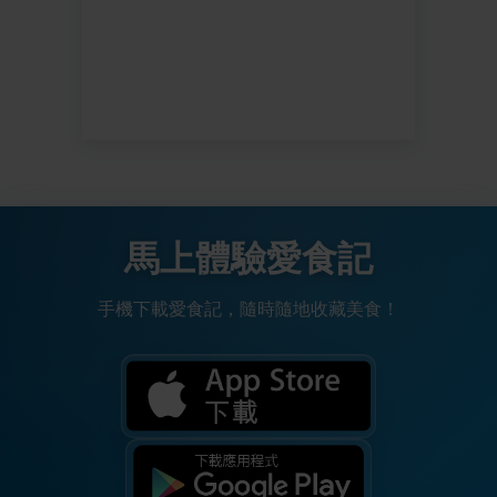
馬上體驗愛食記
手機下載愛食記，隨時隨地收藏美食！