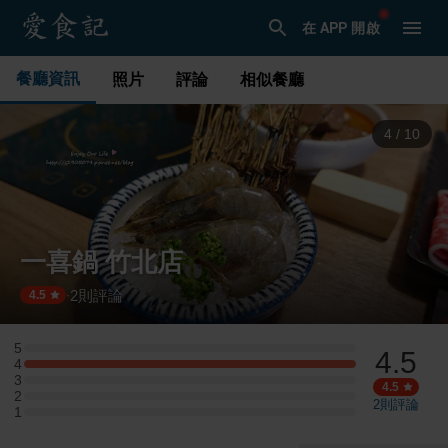
在 APP 開啟
餐廳資訊
照片
評論
相似餐廳
4
/
10
一喜鍋 竹北店
2
則評論
·
4.5
5
4.5
5 星：0 則評論
4
4 星：1 則評論
3
3 星：0 則評論
4.5
2
2 星：0 則評論
2
則評論
1
1 星：0 則評論