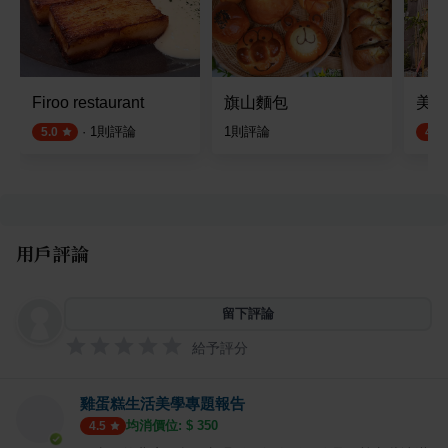
Firoo restaurant
旗山麵包
美生
·
1
則評論
1
則評論
5.0
4.5
用戶評論
留下評論
給予評分
雞蛋糕生活美學專題報告
均消價位: $
350
4.5