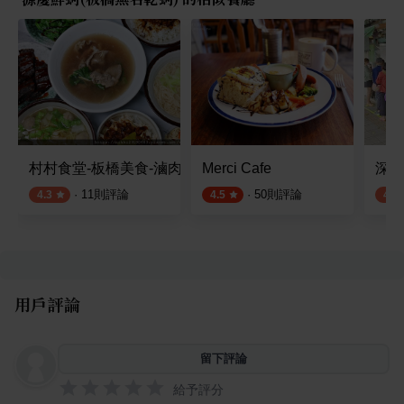
村村食堂-板橋美食-滷肉飯-牛肉湯-餐廳
Merci Cafe
深丘
·
11
則評論
·
50
則評論
4.3
4.5
4.1
用戶評論
留下評論
給予評分