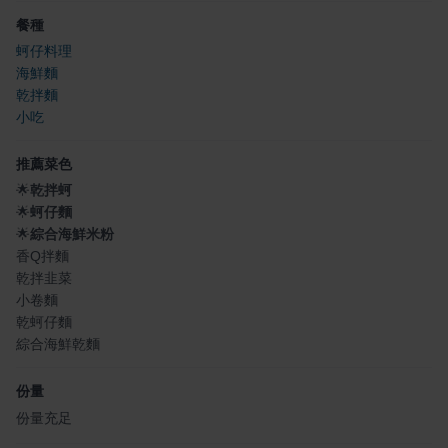
餐種
蚵仔料理
海鮮麵
乾拌麵
小吃
推薦菜色
🌟
乾拌蚵
🌟
蚵仔麵
🌟
綜合海鮮米粉
香Q拌麵
乾拌韭菜
小卷麵
乾蚵仔麵
綜合海鮮乾麵
份量
份量充足