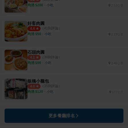
均消 $
200
・
小吃
2.53公里
好客肉圓
（
41
則評論）
4.4
均消 $
50
・
小吃
2.13公里
石頭肉圓
（
30
則評論）
4.1
均消 $
90
・
小吃
3.46公里
板橋小籠包
（
35
則評論）
4.0
均消 $
120
・
小吃
172公尺
更多餐廳排名