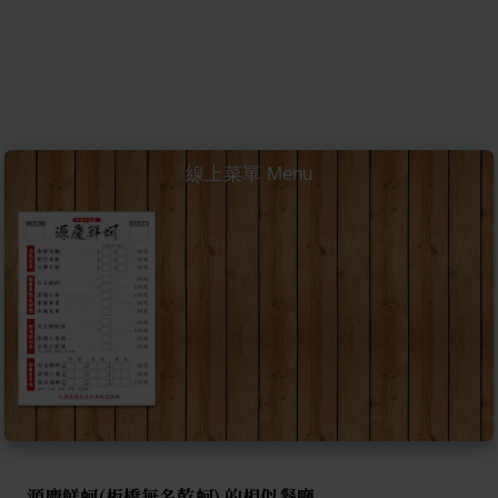
線上菜單 Menu
源慶鮮蚵(板橋無名乾蚵) 的相似餐廳