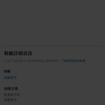
餐廳詳細資訊
ⓘ
以下資訊由 AI 從部落客食記彙整整理
·
了解我們如何精選
商圈
湳雅夜市
地標/交通
捷運府中站
湳雅夜市