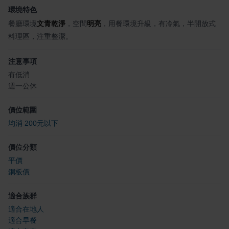
環境特色
餐廳環境
文青乾淨
，空間
明亮
，用餐環境升級，有冷氣，半開放式
料理區，注重整潔。
注意事項
有低消
週一公休
價位範圍
均消 200元以下
價位分類
平價
銅板價
適合族群
適合在地人
適合早餐