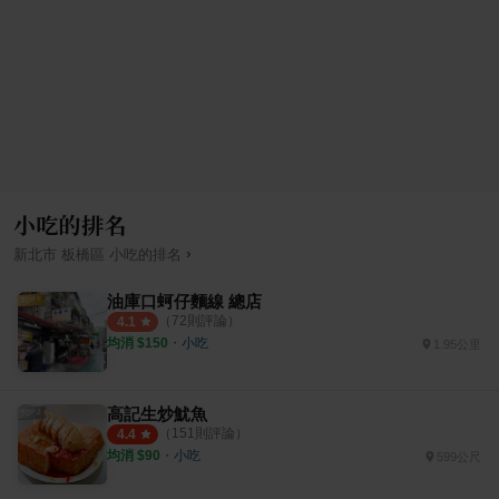
小吃的排名
›
新北市
板橋區
小吃
的排名
油庫口蚵仔麵線 總店
（
72
則評論）
4.1
均消 $
150
・
小吃
1.95公里
高記生炒魷魚
（
151
則評論）
4.4
均消 $
90
・
小吃
599公尺