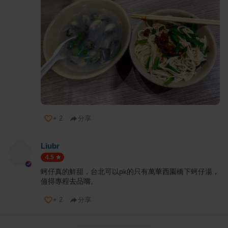
+
2
分享
Liubr
4.5
蚵仔真的鮮甜，台北可以pk的只有萬華西園橋下蚵仔湯，
值得專程去品嚐。
+
2
分享