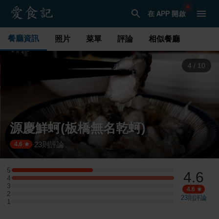
在 APP 開啟
餐廳資訊
照片
菜單
評論
相似餐廳
4
/
10
源慶鮮蚵(板橋無名乾蚵)
23
則評論
·
4.6
5
4.6
5 星：2 則評論
4
4 星：4 則評論
3
3 星：0 則評論
4.6
2
2 星：0 則評論
23
則評論
1
1 星：0 則評論