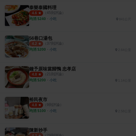
泰樂泰國料理
（
45
則評論）
4.6
均消 $
240
・
小吃
841公尺
56巷口湯包
（
37
則評論）
4.2
均消 $
200
・
小吃
2.64公里
鐘予原味當歸鴨 忠孝店
（
21
則評論）
4.8
均消 $
200
・
小吃
1.14公里
裕民夜市
（
9
則評論）
4.8
均消 $
100
・
小吃
2.58公里
陳新抄手
（
29
則評論）
4.2