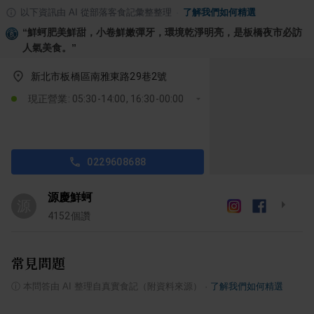
以下資訊由 AI 從部落客食記彙整整理
·
了解我們如何精選
“
鮮蚵肥美鮮甜，小卷鮮嫩彈牙，環境乾淨明亮，是板橋夜市必訪
人氣美食。
”
新北市板橋區南雅東路29巷2號
現正營業: 05:30-14:00, 16:30-00:00
0229608688
源慶鮮蚵
源
4152
個讚
常見問題
ⓘ
本問答由 AI 整理自真實食記（附資料來源）
·
了解我們如何精選