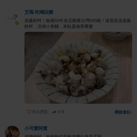
艾瑪 吃喝玩樂
源慶鮮蚵｜板橋50年老店榮獲台灣500碗！凌晨直送嘉義
鮮蚵，澎湖小卷麵，來點靈魂香瓣醬
表示讚賞
分享
開啟食記
›
小可愛阿貴
源慶鮮蚵，板橋無名乾蚵老攤位巷弄店面