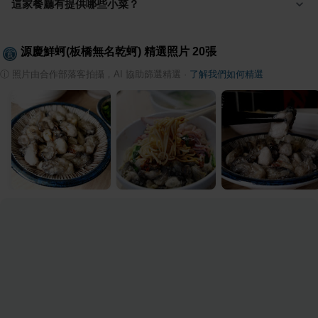
這家餐廳有提供哪些小菜？
源慶鮮蚵(板橋無名乾蚵)
精選照片
20
張
ⓘ
照片由合作部落客拍攝，AI 協助篩選精選
·
了解我們如何精選