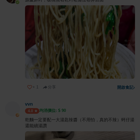
+
1
分享
開啟食記
›
vvn
均消價位: $
90
4.0
乾麵一定要配一大湯匙辣醬（不用怕，真的不辣）蚵仔湯
還能續湯讚