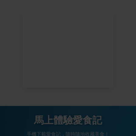
馬上體驗愛食記
手機下載愛食記，隨時隨地收藏美食！