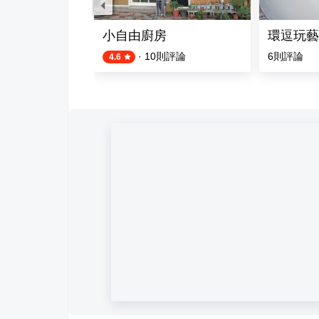
小自由廚房
環逗玩藝料
評論
·
10
則評論
6
則評論
4.6