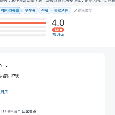
拼盤，選擇豐富份量十足，溫馨舒適的用餐環境，是令人想再訪的
建議修改
找相似餐廳
早午餐
午餐
美式料理
4.0
4.0
3
則評論
0
楊路137號
作廚房
行銷服務請至
店家專區