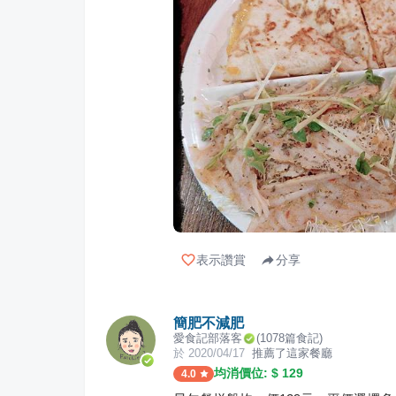
表示讚賞
分享
簡肥不減肥
愛食記部落客
(
1078
篇食記)
於
2020/04/17
推薦了這家餐廳
均消價位: $
129
4.0