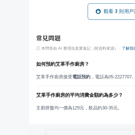
觀看
3
則用戶
常見問題
ⓘ
本問答由 AI 整理自真實食記（附資料來源）
·
了解我
如何預約艾革手作廚房？
艾革手作廚房接受
電話預約
，電話為05-2227707
艾革手作廚房的平均消費金額約為多少？
主廚拼盤均一價為129元，飲品約30-35元。