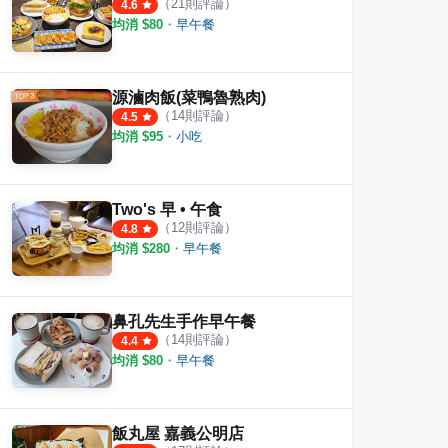
（
21
則評論）
4.6
均消 $
80
・
早午餐
Here早午餐
早餐好樂BAR
貳樓餐
·
2
則評論
·
11
則評論
4.8
4.4
源滷肉飯(菜鴨魯熟肉)
（
14
則評論）
4.5
均消 $
95
・
小吃
Two's 早 • 午食
（
12
則評論）
4.8
均消 $
280
・
早午餐
鼻孔先生手作早午餐
（
14
則評論）
4.4
均消 $
80
・
早午餐
飯丸屋 嘉義公明店