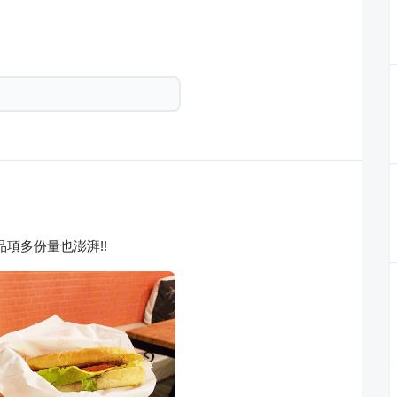
項多份量也澎湃!!