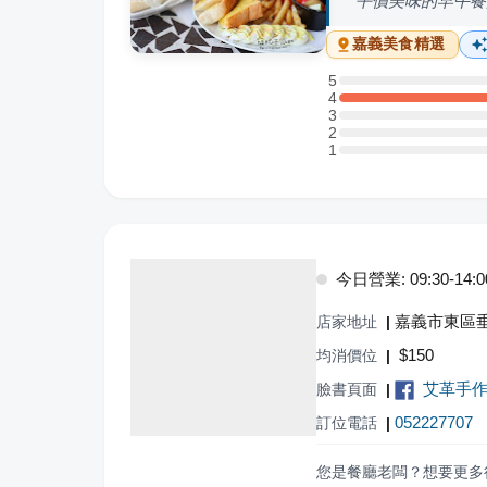
平價美味的早午餐
嘉義
美食精選
5
5 星：0 則評論
4
4 星：2 則評論
3
3 星：0 則評論
2
2 星：0 則評論
1
1 星：0 則評論
今日營業: 09:30-14:0
嘉義市東區垂
店家地址
|
$
150
均消價位
|
艾革手
臉書頁面
|
052227707
訂位電話
|
您是餐廳老闆？想要更多