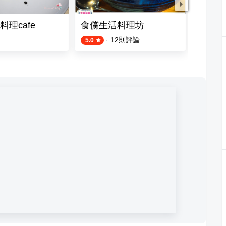
理cafe
食儻生活料理坊
Stay
·
12
則評論
5.0
4.0