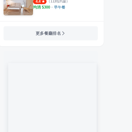
（
11
則評論）
4.4
均消 $
300
・
早午餐
更多餐廳排名