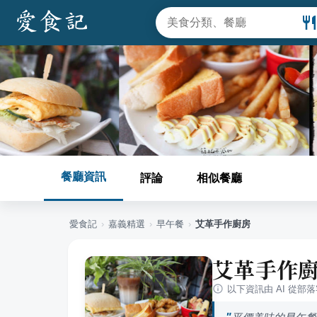
餐廳資訊
評論
相似餐廳
愛食記
›
嘉義
精選
›
早午餐
›
艾革手作廚房
艾革手作
以下資訊由 AI 從部