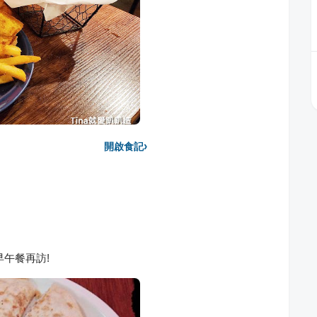
›
開啟食記
早午餐再訪!