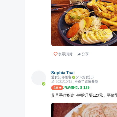
表示讚賞
分享
Sophia Tsai
愛食記部落客
(
232
篇食記)
於
2021/10/15
推薦了這家餐廳
均消價位: $
129
4.0
艾革手作廚房~拼盤只要129元，平價