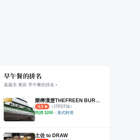
早午餐的排名
嘉義市
東區
早午餐
的排名
›
樂檸漢堡THEFREEN BURGER 嘉義中山市府門市
（
15
則評論）
4.3
均消 $
200
・
美式料理
土佐 to DRAW