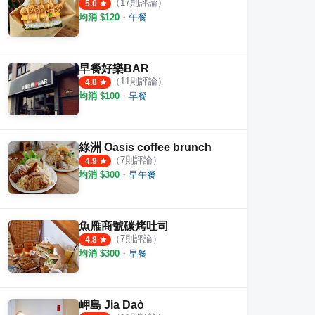
（
17
則評論）
5.0
均消 $
120
・
午餐
早餐好樂BAR
（
11
則評論）
4.8
均消 $
100
・
早餐
綠洲 Oasis coffee brunch
（
7
則評論）
4.9
均消 $
300
・
早午餐
魚雁商號碳烤吐司
（
7
則評論）
4.8
均消 $
300
・
早餐
岬島 Jia Daò