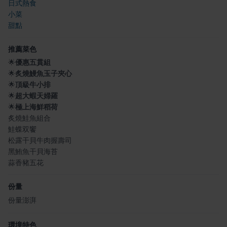
日式熱食
小菜
甜點
推薦菜色
🌟
優惠五貫組
🌟
炙燒鰻魚玉子夾心
🌟
頂級牛小排
🌟
超大蝦天婦羅
🌟
極上海鮮稻荷
炙燒鮭魚組合
鮭蝶双饗
松露干貝牛肉握壽司
黑鮪魚干貝海苔
蒜香豬五花
份量
份量澎湃
環境特色