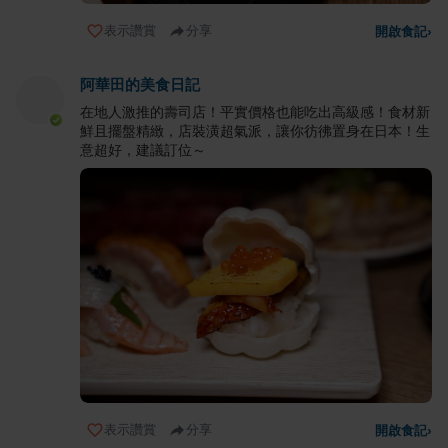
表示讚賞
分享
開啟食記
›
阿華田的美食日記
在地人激推的壽司店！平實價格也能吃出高級感！食材新
鮮且擺盤精緻，店裝潢超氣派，讓你彷彿置身在日本！生
意超好，建議訂位～
表示讚賞
分享
開啟食記
›