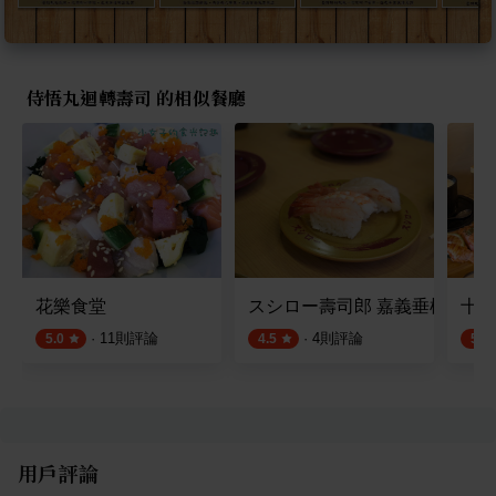
侍悟丸迴轉壽司 的相似餐廳
花樂食堂
スシロー壽司郎 嘉義垂楊店
十三
·
11
則評論
·
4
則評論
5.0
4.5
5.0
用戶評論