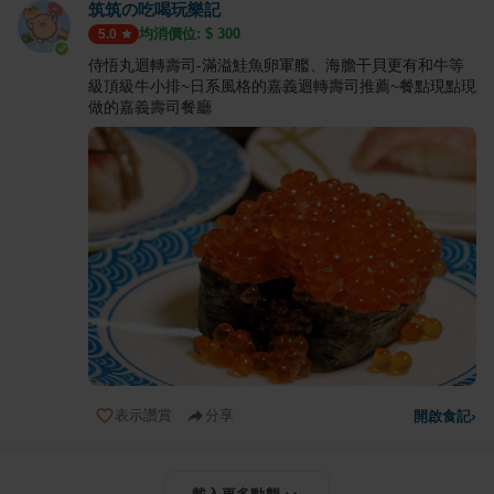
筑筑の吃喝玩樂記
均消價位: $
300
5.0
侍悟丸迴轉壽司-滿溢鮭魚卵軍艦、海膽干貝更有和牛等
級頂級牛小排~日系風格的嘉義迴轉壽司推薦~餐點現點現
做的嘉義壽司餐廳
表示讚賞
分享
開啟食記
›