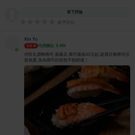
留下評論
給予評分
Xin Yu
均消價位: $
888
5.0
侍悟丸迴轉壽司 嘉義店 壽司最低40元起,超過百種壽司任
君挑選,身為壽司控當然不能錯過！