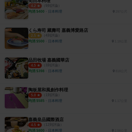
旬日本料理
（
9
則評論）
4.2
均消 $
400
・
日本料理
297公尺
くら寿司 藏壽司 嘉義博愛路店
（
4
則評論）
2.5
均消 $
500
・
日本料理
1.18公里
品田牧場 嘉義國華店
（
3
則評論）
4.5
均消 $
398
・
日本料理
818公尺
陶板屋和風創作料理
（
1
則評論）
5.0
均消 $
585
・
日本料理
1.17公里
嘉義皇品國際酒店
（
12
則評論）
4.5
均消 $
800
・
日本料理
2.56公里