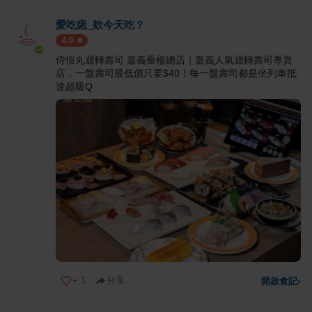
愛吃痣_欸今天吃？
4.0
侍悟丸迴轉壽司 嘉義垂楊總店｜嘉義人氣迴轉壽司專賣
店，一盤壽司最低價只要$40！每一盤壽司都是坐列車抵
達超級Q
+
1
分享
開啟食記
›