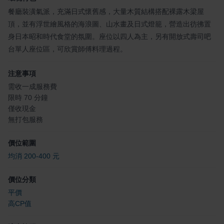
餐廳裝潢氣派，充滿日式懷舊感，大量木質結構搭配裸露木梁屋
頂，並有浮世繪風格的海浪圖、山水畫及日式燈籠，營造出彷彿置
身日本昭和時代食堂的氛圍。座位以四人為主，另有開放式壽司吧
台單人座位區，可欣賞師傅料理過程。
注意事項
需收一成服務費
限時 70 分鐘
僅收現金
無打包服務
價位範圍
均消 200-400 元
價位分類
平價
高CP值