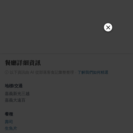
餐廳詳細資訊
ⓘ
以下資訊由 AI 從部落客食記彙整整理
·
了解我們如何精選
地標/交通
嘉義新光三越
嘉義大遠百
餐種
壽司
生魚片