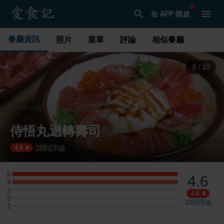
在 APP 開啟
餐廳資訊
照片
菜單
評論
相似餐廳
3
/
10
侍悟丸迴轉壽司
18
則評論
·
4.6
5
4.6
5 星：4 則評論
4
4 星：4 則評論
3
3 星：0 則評論
4.6
2
2 星：0 則評論
18
則評論
1
1 星：0 則評論