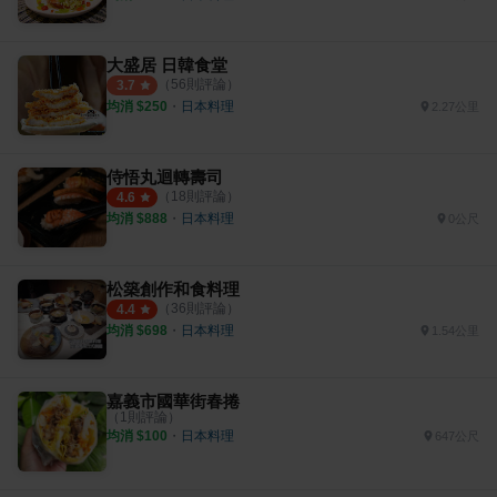
大盛居 日韓食堂
（
56
則評論）
3.7
均消 $
250
・
日本料理
2.27公里
侍悟丸迴轉壽司
（
18
則評論）
4.6
均消 $
888
・
日本料理
0公尺
松築創作和食料理
（
36
則評論）
4.4
均消 $
698
・
日本料理
1.54公里
嘉義市國華街春捲
（
1
則評論）
均消 $
100
・
日本料理
647公尺