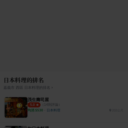
日本料理的排名
›
嘉義市
西區
日本料理
的排名
茂生壽司屋
（
14
則評論）
5.0
均消 $
530
・
日本料理
202公尺