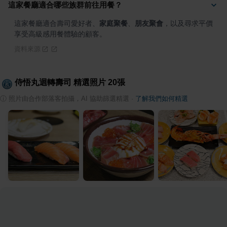
這家餐廳適合哪些族群前往用餐？
這家餐廳適合壽司愛好者、
家庭聚餐
、
朋友聚會
，以及尋求平價
享受高級感用餐體驗的顧客。
資料來源
侍悟丸迴轉壽司
精選照片
20
張
ⓘ
照片由合作部落客拍攝，AI 協助篩選精選
·
了解我們如何精選