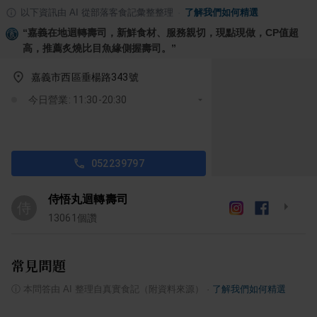
以下資訊由 AI 從部落客食記彙整整理
·
了解我們如何精選
“
嘉義在地迴轉壽司，新鮮食材、服務親切，現點現做，CP值超
高，推薦炙燒比目魚緣側握壽司。
”
嘉義市西區垂楊路343號
今日營業: 11:30-20:30
052239797
侍悟丸迴轉壽司
侍
13061
個讚
常見問題
ⓘ
本問答由 AI 整理自真實食記（附資料來源）
·
了解我們如何精選