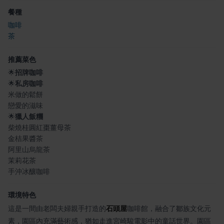
餐種
咖啡
茶
推薦菜色
🌟
招牌咖啡
🌟
私房咖啡
米做的鬆餅
戀愛的滋味
🌟
獵人飯糰
柴燒桂圓紅棗薑母茶
金桔果醬茶
阿里山烏龍茶
茉莉花茶
手沖冰釀咖啡
環境特色
這是一間由老闆夫婦親手打造的
石頭屋
咖啡館，融合了鄒族文化元
素，園區內充滿藝術感，猶如走進宮崎駿電影中的童話世界。園區