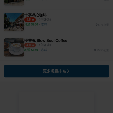
十字鳴心咖啡
（
6
則評論）
4.5
均消 $
200
・
咖啡
6.73公里
慢靈魂 Slow Soul Coffee
（
6
則評論）
4.0
均消 $
150
・
咖啡
29.53公里
更多餐廳排名