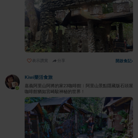
表示讚賞
分享
開啟食記
›
Kiwi樂活食旅
嘉義阿里山阿將的家23咖啡館︱阿里山景點隱藏版石頭屋
咖啡館猶如宮崎駿神秘的世界！