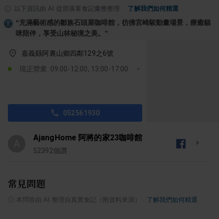
以下資訊由 AI 從部落客食記彙整整理
·
了解我們如何精選
“
充滿藝術感的鄒族石頭屋咖啡館，彷彿宮崎駿動畫場景，療癒貓
咪陪伴，享受山林秘境之美。
”
嘉義縣阿裏山鄉四鄰129之6號
現正營業: 09:00-12:00, 13:00-17:00
052561930
AjangHome 阿將的家23咖啡館
A
52392
個讚
常見問題
ⓘ
本問答由 AI 整理自真實食記（附資料來源）
·
了解我們如何精選