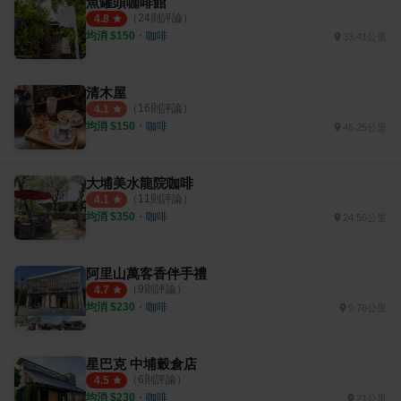
魚罐頭咖啡館
（
24
則評論）
4.8
均消 $
150
・
咖啡
33.41公里
清木屋
（
16
則評論）
4.1
均消 $
150
・
咖啡
46.25公里
大埔美水龍院咖啡
（
11
則評論）
4.1
均消 $
350
・
咖啡
24.56公里
阿里山萬客香伴手禮
（
9
則評論）
4.7
均消 $
230
・
咖啡
9.78公里
星巴克 中埔穀倉店
（
6
則評論）
4.5
均消 $
230
・
咖啡
21公里