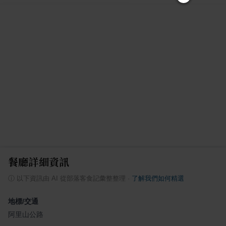
餐廳詳細資訊
ⓘ
以下資訊由 AI 從部落客食記彙整整理
·
了解我們如何精選
地標/交通
阿里山公路