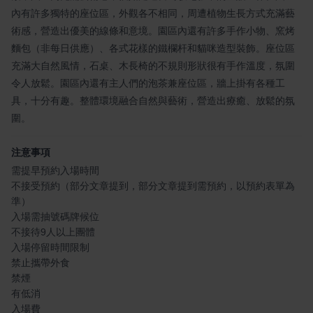
內有許多獨特的座位區，外觀各不相同，周遭植物生長方式充滿藝
術感，營造出優美的線條和意境。園區內還有許多手作小物、窯烤
麵包（非每日供應）、各式花樣的鐵欄杆和貓咪造型裝飾。座位區
充滿大自然風情，石桌、木長椅的不規則形狀很有手作溫度，氛圍
令人放鬆。園區內還有主人們的泡茶兼座位區，牆上掛有各種工
具，十分有趣。整體環境融合自然與藝術，營造出療癒、放鬆的氛
圍。
注意事項
需提早預約入場時間
不接受預約（部分文章提到，部分文章提到需預約，以預約表單為
準）
入場需抽號碼牌候位
不接待9人以上團體
入場停留時間限制
禁止攜帶外食
禁煙
有低消
入場費