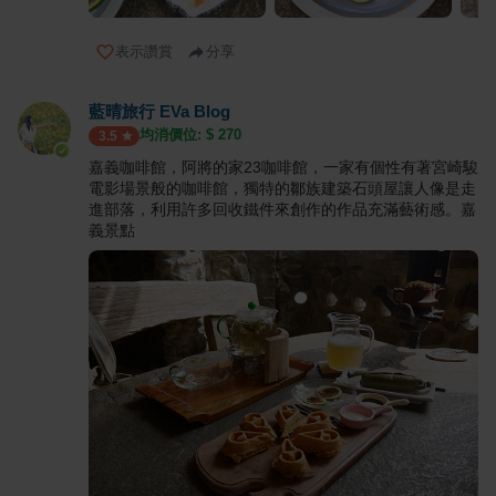
表示讚賞
分享
藍晴旅行 EVa Blog
均消價位: $
270
3.5
嘉義咖啡館，阿將的家23咖啡館，一家有個性有著宮崎駿
電影場景般的咖啡館，獨特的鄒族建築石頭屋讓人像是走
進部落，利用許多回收鐵件來創作的作品充滿藝術感。嘉
義景點