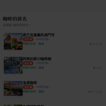
咖啡的排名
›
嘉義縣
咖啡
的排名
星巴克嘉義民雄門市
（
24
則評論）
4.1
均消 $
150
・
咖啡
29.1公里
阿將的家23咖啡館
（
19
則評論）
4.3
均消 $
300
・
咖啡
0公尺
鬼屋咖啡
（
10
則評論）
4.3
均消 $
205
・
咖啡
28.77公里