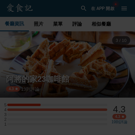
在 APP 開啟
餐廳資訊
照片
菜單
評論
相似餐廳
3
/
10
阿將的家23咖啡館
19
則評論
·
4.3
5
4.3
5 星：2 則評論
4
4 星：6 則評論
3
3 星：0 則評論
4.3
2
2 星：0 則評論
19
則評論
1
1 星：0 則評論