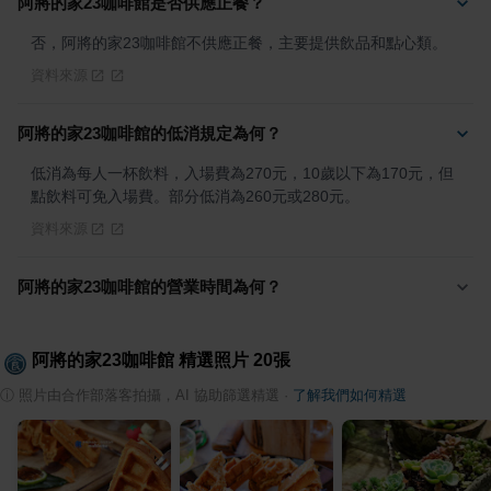
阿將的家23咖啡館是否供應正餐？
否，阿將的家23咖啡館不供應正餐，主要提供飲品和點心類。
資料來源
阿將的家23咖啡館的低消規定為何？
低消為每人一杯飲料，入場費為270元，10歲以下為170元，但
點飲料可免入場費。部分低消為260元或280元。
資料來源
阿將的家23咖啡館的營業時間為何？
阿將的家23咖啡館
精選照片
20
張
ⓘ
照片由合作部落客拍攝，AI 協助篩選精選
·
了解我們如何精選