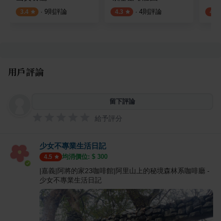
·
9
則評論
·
4
則評論
3.4
4.3
4.0
用戶評論
留下評論
給予評分
少女不專業生活日記
均消價位: $
300
4.5
|嘉義|阿將的家23咖啡館|阿里山上的秘境森林系咖啡廳 -
少女不專業生活日記