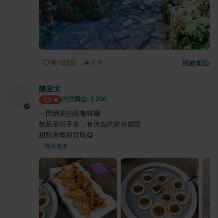
表示讚賞
分享
開啟食記
›
陳昱文
均消價位: $
200
3.5
一間網美拍照咖啡廳
飲品選項不多，食伴點的奶茶頗雷
甜點米鬆餅好吃😋
... 顯示更多