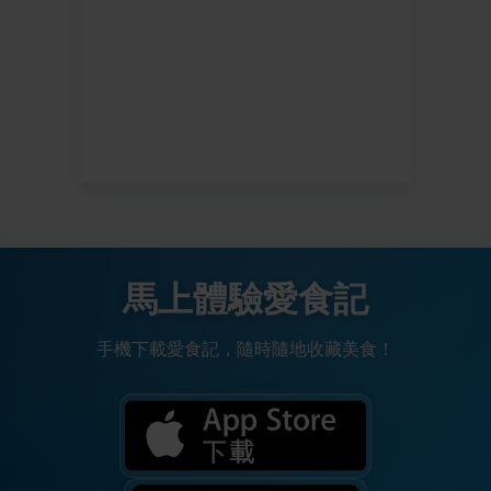
馬上體驗愛食記
手機下載愛食記，隨時隨地收藏美食！