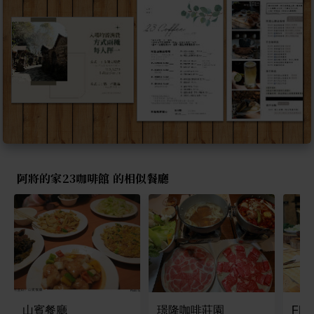
阿將的家23咖啡館 的相似餐廳
山賓餐廳
璟隆咖啡莊園
FK