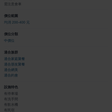
需注意會車
價位範圍
均消 200-400 元
價位分類
中價位
適合族群
適合家庭聚餐
適合朋友聚餐
適合網美
適合約會
設施特色
有停車場
有洗手間
有飲水機
有民宿