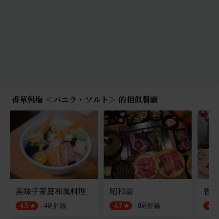
香草與塩 ＜バニラ・ソルト＞ 的相似餐廳
美味子家庭和風料理
昭和園
香草
·
4
則評論
·
8
則評論
4.5
4.7
4.7