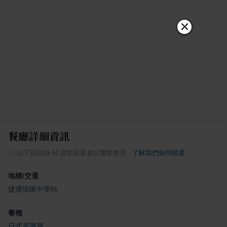
餐廳詳細資訊
ⓘ
以下資訊由 AI 從部落客食記彙整整理
·
了解我們如何精選
地標/交通
捷運徐匯中學站
餐種
日式居酒屋