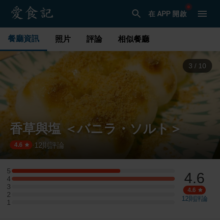
在 APP 開啟
餐廳資訊
照片
評論
相似餐廳
3
/
10
香草與塩 ＜バニラ・ソルト＞
12
則評論
·
4.6
5
4.6
5 星：2 則評論
4
4 星：3 則評論
3
3 星：0 則評論
4.6
2
2 星：0 則評論
12
則評論
1
1 星：0 則評論