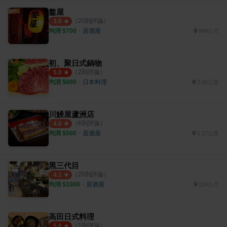
鏊屋
（
20
則評論）
3.5
均消 $
700
・
居酒屋
849公尺
初、聚日式鍋物
（
2
則評論）
5.0
均消 $
600
・
日本料理
2.05公里
川鰻屋蘆洲店
（
6
則評論）
4.0
均消 $
500
・
居酒屋
1.27公里
黑三代目
（
20
則評論）
4.1
均消 $
1000
・
居酒屋
224公尺
高田日式料理
（
1
則評論）
5.0