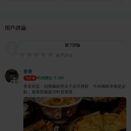
用戶評論
留下評論
給予評分
香香
均消價位: $
300
5.0
香草與塩：招牌爆餡明太子起司烤餅，牛肉捲蝦串都是必
點，巷弄隱藏版日料居酒屋