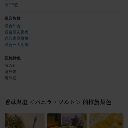
高CP值
適合族群
適合約會
適合朋友聚餐
適合家庭聚餐
適合一人用餐
設施特色
有Wifi
可外帶
可外送
香草與塩 ＜バニラ・ソルト＞
的推薦菜色