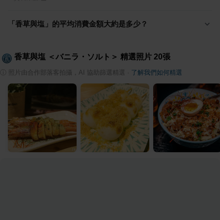
「香草與塩」的平均消費金額大約是多少？
香草與塩 ＜バニラ・ソルト＞
精選照片
20
張
ⓘ
照片由合作部落客拍攝，AI 協助篩選精選
·
了解我們如何精選