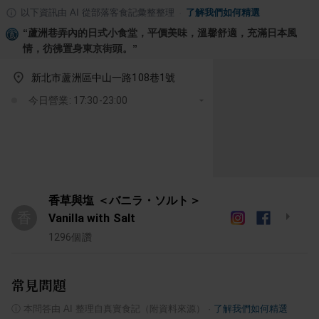
以下資訊由 AI 從部落客食記彙整整理
·
了解我們如何精選
“
蘆洲巷弄內的日式小食堂，平價美味，溫馨舒適，充滿日本風
情，彷彿置身東京街頭。
”
新北市蘆洲區中山一路108巷1號
今日營業: 17:30-23:00
香草與塩 ＜バニラ・ソルト＞
香
Vanilla with Salt
1296
個讚
常見問題
ⓘ
本問答由 AI 整理自真實食記（附資料來源）
·
了解我們如何精選