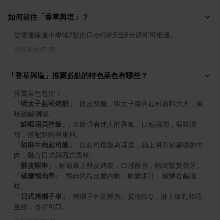
如何前往「香草與塩」？
從捷運徐匯中學站2號出口步行約5至6分鐘即可抵達。
資料來源
「香草與塩」推薦必點的特色菜色有哪些？
『
明太子起司烤餅
』
: 餅皮酥脆，明太子醬與起司給料大方，風
『
鮮蝦扇貝拌飯
』
: 米飯帶有迷人的香氣，口感濕潤，蝦味濃
『
胡麻牛肉起司飯
』
: 以起司燉飯為基底，鋪上淋有胡麻醬的牛
『
酥皮蝦串
』
『
椒鹽鴨肉串
』
: 鴨肉烤得皮脆內軟，軟嫩多汁，椒鹽香鹹滋
『
日式烤糰子串
』
: 烤糰子外皮酥脆、質地軟Q，淋上煉乳和花
生粉，香甜可口。