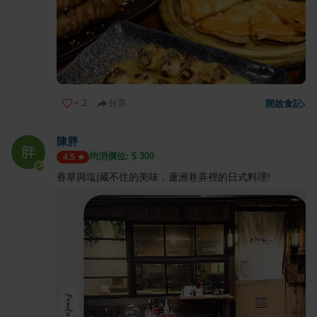
+
2
分享
開啟食記
›
陳胖
均消價位: $
300
4.5
香草與塩|藏不住的美味，蘆洲巷弄裡的日式料理!