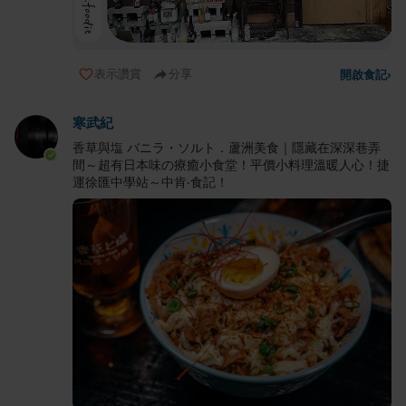
表示讚賞
分享
開啟食記
›
寒武紀
香草與塩 バニラ・ソルト．蘆洲美食｜隱藏在深深巷弄
間～超有日本味の療癒小食堂！平價小料理溫暖人心！捷
運徐匯中學站～中肯‧食記！