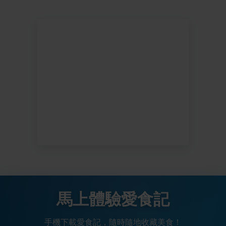
馬上體驗愛食記
手機下載愛食記，隨時隨地收藏美食！