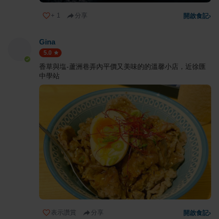
+
1
分享
開啟食記
›
Gina
5.0
香草與塩-蘆洲巷弄內平價又美味的的溫馨小店，近徐匯
中學站
表示讚賞
分享
開啟食記
›