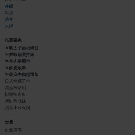
丼飯
串燒
烤物
火鍋
推薦菜色
🌟
明太子起司烤餅
🌟
鮮蝦扇貝拌飯
🌟
牛肉捲蝦串
🌟
酥皮蝦串
🌟
胡麻牛肉起司飯
日式烤糰子串
清酒蒸蛤蜊
椒鹽鴨肉串
烤鮭魚肚條
泡菜小辣火鍋
份量
份量滿滿