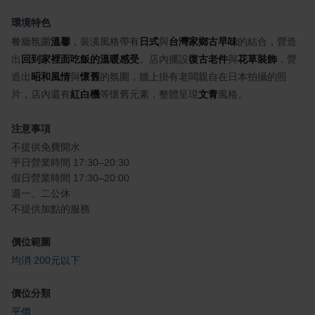
環境特色
餐廳氛圍
溫馨
，裝潢風格帶有
日式
與
台灣家鄉古早味
的結合，營造
出
回到家裡面吃飯的溫暖感受
。店內擺設
復古老件
與
花草裝飾
，營
造出
昭和風情
與
懷舊
的氛圍，牆上掛有老闆親自在日本拍攝的照
片，店內還有
紅白機
等懷舊元素，整體呈現
文青
風格。
注意事項
不提供免費開水
平日營業時間 17:30–20:30
假日營業時間 17:30–20:00
週一、二公休
不提供加點的服務
價位範圍
均消 200元以下
價位分類
平價