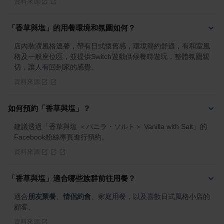
資料來源
「香草與塩」的用餐環境和氛圍如何？
店內裝潢風格溫馨，帶有日式懷舊感，環境簡約舒適，有和室風
格及一般座位區，並提供Switch遊戲供候餐時遊玩，整體氛圍親
切，讓人有回到家的感覺。
資料來源
如何預約「香草與塩」？
建議透過「香草與塩 ＜バニラ・ソルト＞ Vanilla with Salt」的
Facebook粉絲專頁進行預約。
資料來源
「香草與塩」適合哪些族群前往用餐？
適合
朋友聚餐
、
情侶約會
、家庭用餐，以及喜歡日式風格小店的
顧客。
資料來源