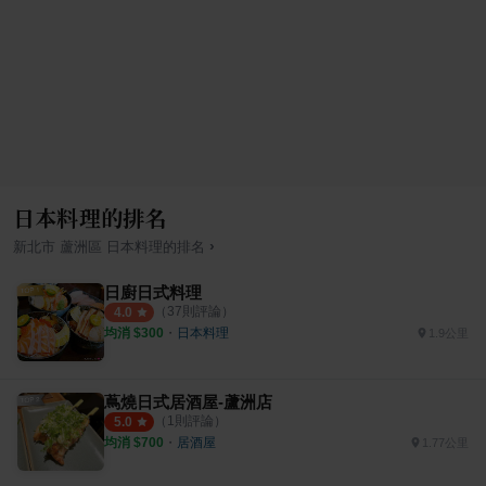
日本料理的排名
›
新北市
蘆洲區
日本料理
的排名
日廚日式料理
（
37
則評論）
4.0
均消 $
300
・
日本料理
1.9公里
蔦燒日式居酒屋-蘆洲店
（
1
則評論）
5.0
均消 $
700
・
居酒屋
1.77公里