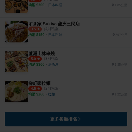
均消 $
300
・
日本料理
1.85公里
すき家 Sukiya 蘆洲三民店
（
4
則評論）
3.5
均消 $
150
・
日本料理
897公尺
蘆洲士林串燒
（
3
則評論）
5.0
均消 $
300
・
居酒屋
1.35公里
柳町家拉麵
（
2
則評論）
4.5
均消 $
260
・
拉麵
1.22公里
更多餐廳排名