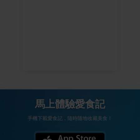
馬上體驗愛食記
手機下載愛食記，隨時隨地收藏美食！