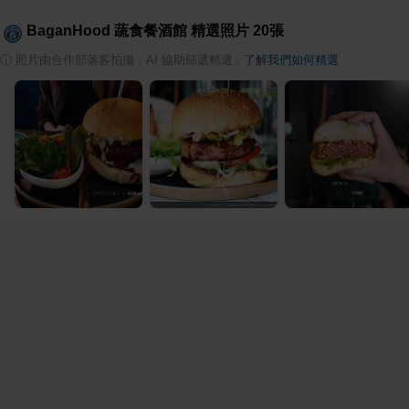
BaganHood 蔬食餐酒館
精選照片
20
張
ⓘ
照片由合作部落客拍攝，AI 協助篩選精選
·
了解我們如何精選