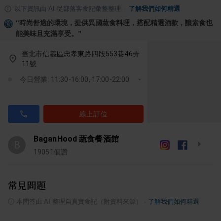
以下資訊由 AI 從部落客食記彙整整理
·
了解我們如何精選
“
時尚舒適的環境，提供異國蔬食料理，搭配精選酒款，讓素食也
能美味且充滿享受。
”
臺北市信義區忠孝東路四段553巷46弄
11號
今日營業: 11:30-16:00, 17:00-22:00
線上訂位
BaganHood 蔬食餐酒館
B
19051
個讚
常見問題
ⓘ
本問答由 AI 整理自真實食記（附資料來源）
·
了解我們如何精選