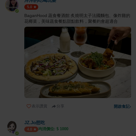
洋洋的吃喝玩樂
5.0
BaganHood 蔬食餐酒館:炙燒明太子法國麵包、像炸雞的
花椰菜，美味蔬食餐點甜點飲料，聚餐約會超適合
表示讚賞
分享
開啟食記
›
JZ.Jo想吃
均消價位: $
1000
4.0