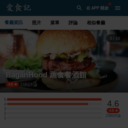
在 APP 開啟
餐廳資訊
照片
菜單
評論
相似餐廳
3
/
10
BaganHood 蔬食餐酒館
23
則評論
·
4.6
5
4.6
5 星：7 則評論
4
4 星：6 則評論
3
3 星：0 則評論
4.6
2
2 星：0 則評論
23
則評論
1
1 星：0 則評論