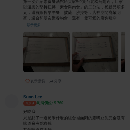
第一次介紹素食餐酒館給大家‼️位於台北松菸附近，店家
以溫柔的堅持扭轉「素食與肉食」的二分法，餐點品項多
元，還有販售早午餐、披薩、沙拉等，店裡空間寬敞明
亮，適合和朋友聚餐約會，還有一隻可愛的店狗喔🐶
... 顯示更多
表示讚賞
分享
Suan Lee
均消價位: $
760
4.0
好吃😋
只是點了一道糙米什麼的組合裡面附的鷹嘴豆泥完全沒有
味道😅有點多餘
其餘味道都不錯