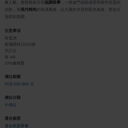
餐人數。整體風格呈現
低調美學
，一踏進門就能感受與都市喧囂的
切割，有
現代時尚
的裝潢風格，以大量的木質和藍色風格，營造出
放鬆的氛圍。
注意事項
有低消
客滿限時110分鐘
可訂位
有 wifi
10%服務費
價位範圍
均消 500-800 元
價位分類
中價位
適合族群
適合家庭聚餐