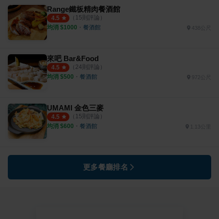
Range鐵板精肉餐酒館
（
15
則評論）
4.5
均消 $
1000
・
餐酒館
438公尺
來吧 Bar&Food
（
24
則評論）
4.5
均消 $
500
・
餐酒館
972公尺
UMAMI 金色三麥
（
15
則評論）
4.5
均消 $
600
・
餐酒館
1.13公里
更多餐廳排名