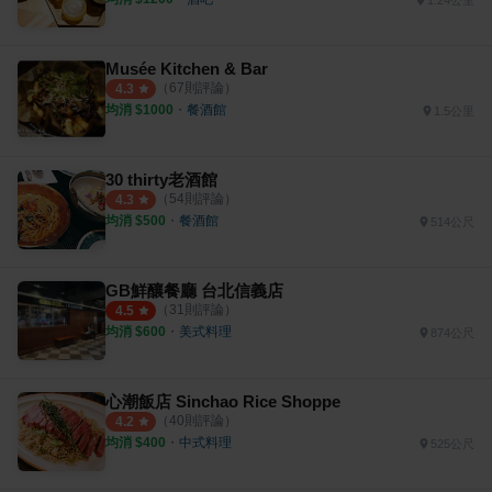
Musée Kitchen & Bar
（
67
則評論）
4.3
均消 $
1000
・
餐酒館
1.5公里
30 thirty老酒館
（
54
則評論）
4.3
均消 $
500
・
餐酒館
514公尺
GB鮮釀餐廳 台北信義店
（
31
則評論）
4.5
均消 $
600
・
美式料理
874公尺
心潮飯店 Sinchao Rice Shoppe
（
40
則評論）
4.2
均消 $
400
・
中式料理
525公尺