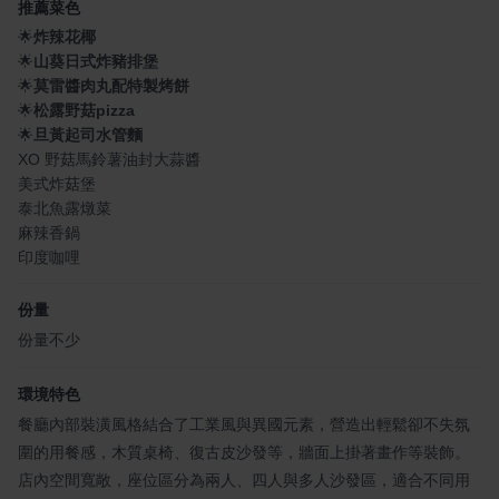
推薦菜色
🌟
炸辣花椰
🌟
山葵日式炸豬排堡
🌟
莫雷醬肉丸配特製烤餅
🌟
松露野菇pizza
🌟
旦黃起司水管麵
XO 野菇馬鈴薯油封大蒜醬
美式炸菇堡
泰北魚露燉菜
麻辣香鍋
印度咖哩
份量
份量不少
環境特色
餐廳內部裝潢風格結合了工業風與異國元素，營造出輕鬆卻不失氛
圍的用餐感，木質桌椅、復古皮沙發等，牆面上掛著畫作等裝飾。
店內空間寬敞，座位區分為兩人、四人與多人沙發區，適合不同用