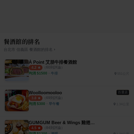
餐酒館的排名
›
台北市
信義區
餐酒館
的排名
À Point 艾朋牛排餐酒館
（
60
則評論）
4.2
均消 $
1500
・
牛排
551公尺
Woolloomooloo
百選店
（
69
則評論）
3.8
均消 $
300
・
早午餐
1.34公里
GUMGUM Beer & Wings 雞翅啤酒吧
（
84
則評論）
4.5
均消 $
1200
・
酒吧
1.24公里