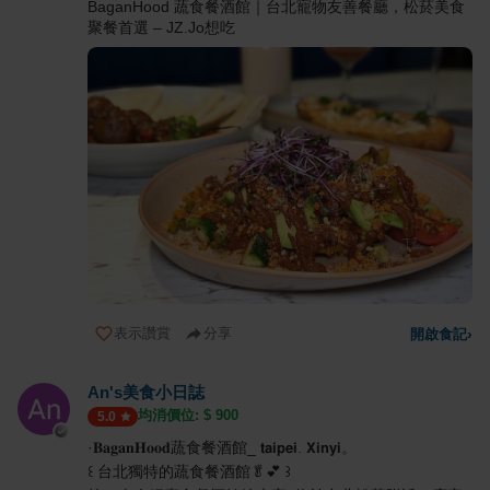
BaganHood 蔬食餐酒館｜台北寵物友善餐廳，松菸美食
聚餐首選 – JZ.Jo想吃
表示讚賞
分享
開啟食記
›
An's美食小日誌
均消價位: $
900
5.0
·𝐁𝐚𝐠𝐚𝐧𝐇𝐨𝐨𝐝蔬食餐酒館_ 𝘁𝗮𝗶𝗽𝗲𝗶. 𝗫𝗶𝗻𝘆𝗶。
꒰ 台北獨特的蔬食餐酒館🥬💕 ꒱