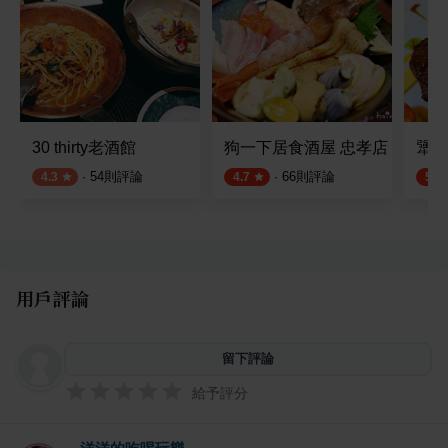
30 thirty老酒館
狗一下居食酒屋 忠孝店
犟餐酒
·
54
則評論
·
66
則評論
4.3
4.7
5.0
用戶評論
留下評論
給予評分