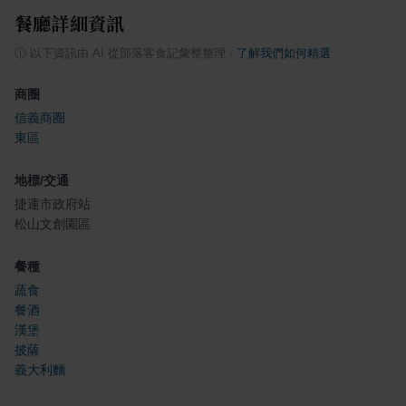
餐廳詳細資訊
ⓘ
以下資訊由 AI 從部落客食記彙整整理
·
了解我們如何精選
商圈
信義商圈
東區
地標/交通
捷運市政府站
松山文創園區
餐種
蔬食
餐酒
漢堡
披薩
義大利麵