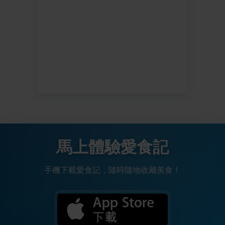
馬上體驗愛食記
手機下載愛食記，隨時隨地收藏美食！