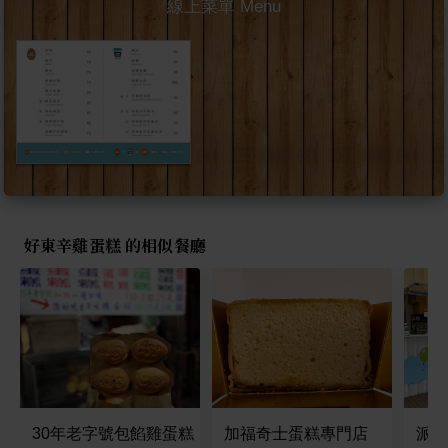
線上菜單 Menu
好東辛雞蛋糕 的相似餐廳
30年老字號包餡雞蛋糕
加福奇士蛋糕專門店
派對