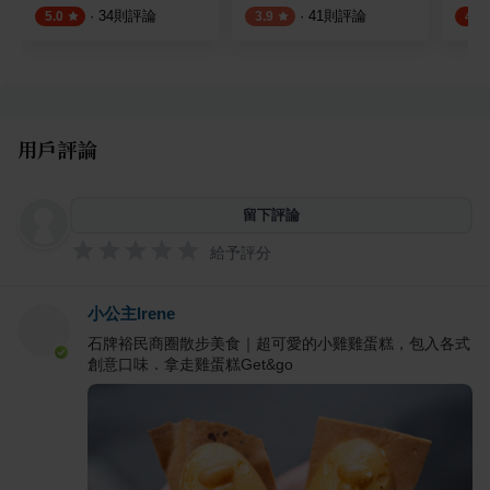
·
34
則評論
·
41
則評論
5.0
3.9
4.5
用戶評論
留下評論
給予評分
小公主Irene
石牌裕民商圈散步美食｜超可愛的小雞雞蛋糕，包入各式
創意口味．拿走雞蛋糕Get&go