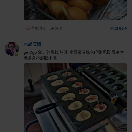
表示讚賞
分享
開啟食記
›
水晶安蹄
get&go 拿走雞蛋糕 玫瑰 龍眼蜜珍珠包餡雞蛋糕 隱身大
樓角角不起眼小攤