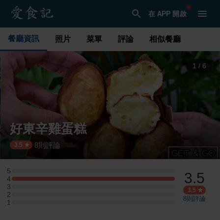
在 APP 開啟
餐廳資訊
照片
菜單
評論
相似餐廳
1
/
6
好東辛雞蛋糕
8
則評論
·
3.5
5
3.5
5 星：0 則評論
4
4 星：1 則評論
3
3 星：0 則評論
3.5
2
2 星：0 則評論
8
則評論
1
1 星：0 則評論