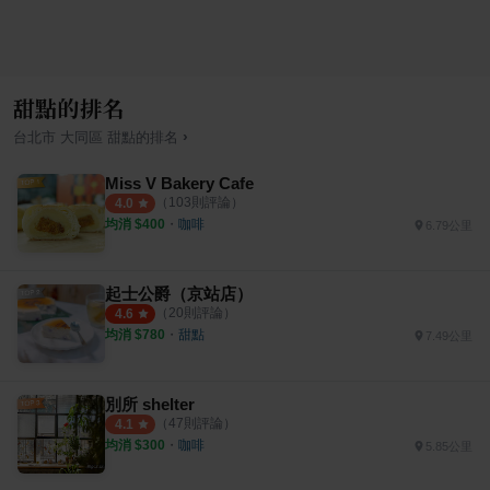
甜點的排名
›
台北市
大同區
甜點
的排名
Miss V Bakery Cafe
（
103
則評論）
4.0
均消 $
400
・
咖啡
6.79公里
起士公爵（京站店）
（
20
則評論）
4.6
均消 $
780
・
甜點
7.49公里
別所 shelter
（
47
則評論）
4.1
均消 $
300
・
咖啡
5.85公里