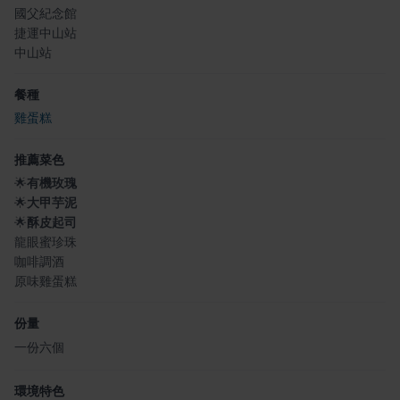
國父紀念館
捷運中山站
中山站
餐種
雞蛋糕
推薦菜色
🌟
有機玫瑰
🌟
大甲芋泥
🌟
酥皮起司
龍眼蜜珍珠
咖啡調酒
原味雞蛋糕
份量
一份六個
環境特色