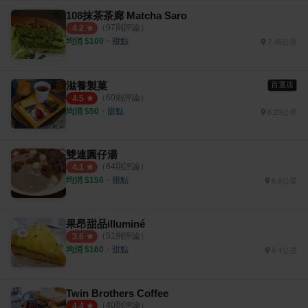
108抹茶茶廊 Matcha Saro
（
97
則評論）
4.2
均消 $
100
・
甜點
7.46公里
滋養製菓
百選店
（
60
則評論）
4.5
均消 $
50
・
甜點
6.29公里
雙連圓仔湯
（
64
則評論）
4.1
均消 $
150
・
甜點
6.6公里
果昂甜品illuminé
（
51
則評論）
3.6
均消 $
160
・
甜點
6.4公里
Twin Brothers Coffee
（
40
則評論）
4.4