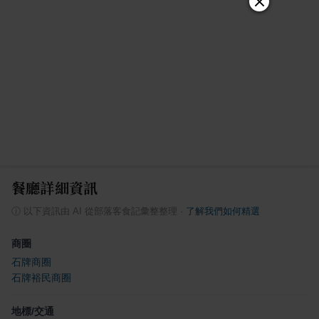
餐廳詳細資訊
ⓘ
以下資訊由 AI 從部落客食記彙整整理
·
了解我們如何精選
商圈
石牌商圈
石牌裕民商圈
地標/交通