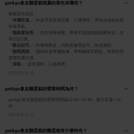
get&go拿走雞蛋糕推薦的菜色有哪些？
『
有機玫瑰
』
: 外皮可見玫瑰花瓣，口感彈性，帶有淡淡的自然
『
龍眼蜜珍珠
』
: 內含珍珠粉圓，帶有不甜膩的龍眼蜜味道，並
『
酥皮起司
』
『
咖啡調酒
』
: 咖啡味道香濃飽滿，帶有咖啡豆顆粒，焦香的苦
『
原味
』
: 蛋香濃郁，口感厚實。
資料來源
get&go拿走雞蛋糕的營業時間為何？
get&go拿走雞蛋糕的營業時間為12:00–19:30，週日及週一公
休。
資料來源
get&go拿走雞蛋糕的雞蛋糕有什麼特色？