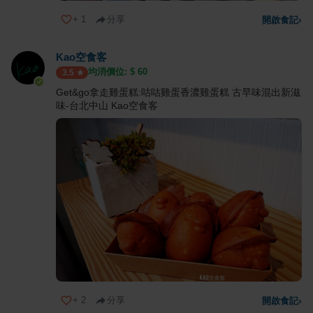
+
1
分享
開啟食記
›
Kao空食客
均消價位: $
60
3.5
Get&go拿走雞蛋糕:咕咕雞蛋香濃雞蛋糕 古早味混出新滋
味-台北中山 Kao空食客
+
2
分享
開啟食記
›