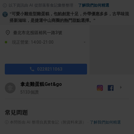
以下資訊由 AI 從部落客食記彙整整理
·
了解我們如何精選
“
可愛小雞造型雞蛋糕，包餡創意十足，外帶優惠多多，古早味混
搭新滋味，是捷運中山商圈的熱門甜點選擇。
”
臺北市北投區裕民一路3號
現正營業: 14:00-21:00
0228211063
拿走雞蛋糕Get&go
拿
5133
個讚
常見問題
ⓘ
本問答由 AI 整理自真實食記（附資料來源）
·
了解我們如何精選