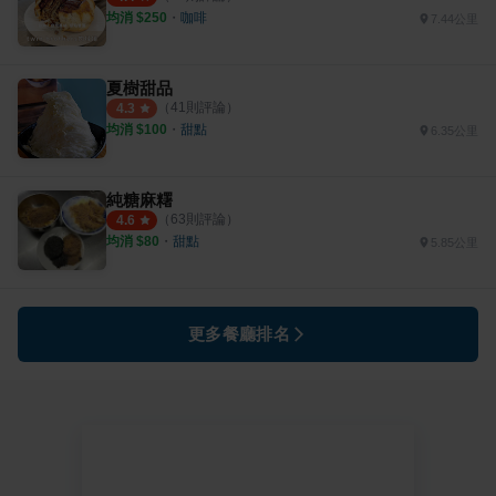
均消 $
250
・
咖啡
7.44公里
夏樹甜品
（
41
則評論）
4.3
均消 $
100
・
甜點
6.35公里
純糖麻糬
（
63
則評論）
4.6
均消 $
80
・
甜點
5.85公里
更多餐廳排名