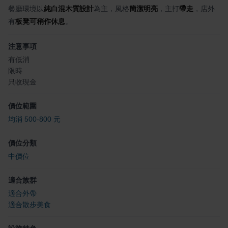
餐廳環境以
純白混木質設計
為主，風格
簡潔明亮
，主打
帶走
，店外
有
板凳可稍作休息
。
注意事項
有低消
限時
只收現金
價位範圍
均消 500-800 元
價位分類
中價位
適合族群
適合外帶
適合散步美食