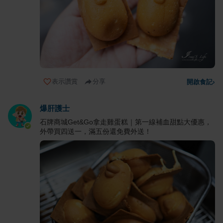
表示讚賞
分享
開啟食記
›
爆肝護士
石牌商城Get&Go拿走雞蛋糕｜第一線補血甜點大優惠，
外帶買四送一，滿五份還免費外送！