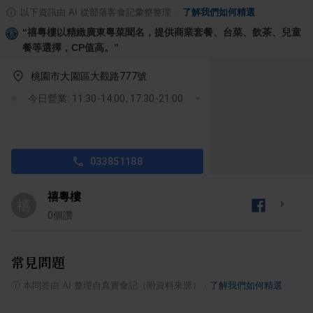
以下資訊由 AI 從部落客食記彙整整理
·
了解我們如何精選
“
禧粵樓以精緻廣東粵菜聞名，提供商業套餐、台菜、飲茶、兒童
餐等選擇，CP值高。
”
桃園市大園區大觀路777號
今日營業: 11:30-14:00, 17:30-21:00
033851188
禧粵樓
禧
0
個讚
常見問題
ⓘ
本問答由 AI 整理自真實食記（附資料來源）
·
了解我們如何精選