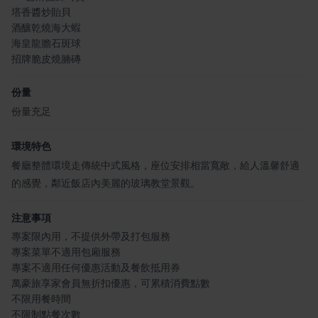
塔香醬炒貽貝
酒釀乾燒海大蝦
海皇龍膽石斑球
招牌脆皮燒腩磚
份量
份量充足
環境特色
餐廳整體環境走傳統中式風格，座位安排相當寬敞，給人溫馨舒適
的感覺，鄰近飯店內美麗的玻璃教堂景觀。
注意事項
專案限內用，不提供外帶及打包服務
專案菜單不適用包廂服務
專案不適用任何優惠活動及餐飲抵用券
萬豪旅享家會員無折扣優惠，可累積消費點數
不限用餐時間
不限制點餐次數