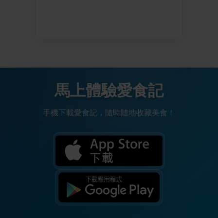
馬上體驗愛食記
手機下載愛食記，隨時隨地收藏美食！