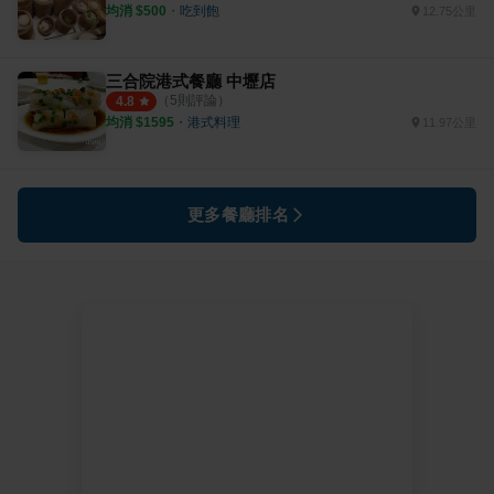
均消 $
500
・
吃到飽
12.75公里
三合院港式餐廳 中壢店
（
5
則評論）
4.8
均消 $
1595
・
港式料理
11.97公里
更多餐廳排名