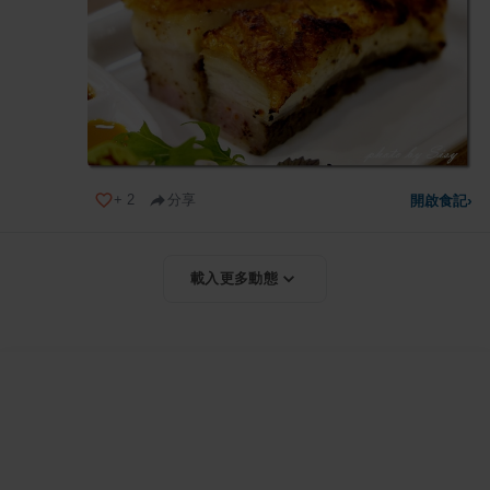
+
2
分享
開啟食記
›
載入更多動態