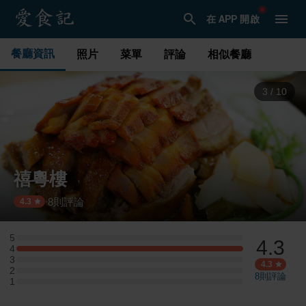
在 APP 開啟
餐廳資訊
照片
菜單
評論
相似餐廳
3
/
10
禧粵樓
8
則評論
·
4.3
5
4.3
5 星：0 則評論
4
4 星：3 則評論
3
3 星：0 則評論
4.3
2
2 星：0 則評論
8
則評論
1
1 星：0 則評論