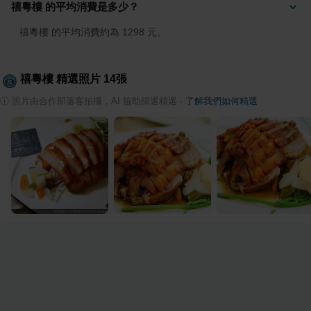
禧粵樓 的平均消費是多少？
禧粵樓 的平均消費約為 1298 元。
禧粵樓
精選照片
14
張
ⓘ
照片由合作部落客拍攝，AI 協助篩選精選
·
了解我們如何精選