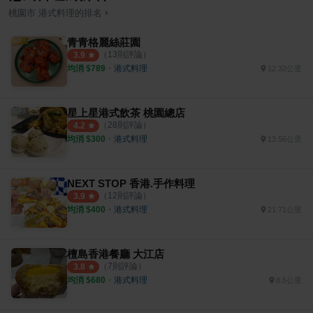
›
桃園市
港式料理
的排名
青青格麗絲莊園
（
13
則評論）
3.9
均消 $
789
・
港式料理
12.32公里
星上星港式飲茶 桃園總店
（
28
則評論）
4.2
均消 $
300
・
港式料理
13.56公里
NEXT STOP 香港.手作料理
（
12
則評論）
3.9
均消 $
400
・
港式料理
21.71公里
檀島香港餐廳 大江店
（
7
則評論）
3.8
均消 $
680
・
港式料理
8.5公里