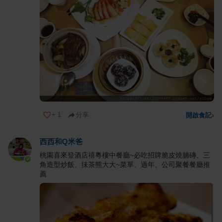
+
1
分享
開啟食記
›
西西和Q米爸
桃園喜來登酒店禧粵樓中餐廳~必吃招牌脆皮燒腩磚、三
角造型炒飯、抺茶熊大大~菜單、過年、公司聚餐餐廳推
薦