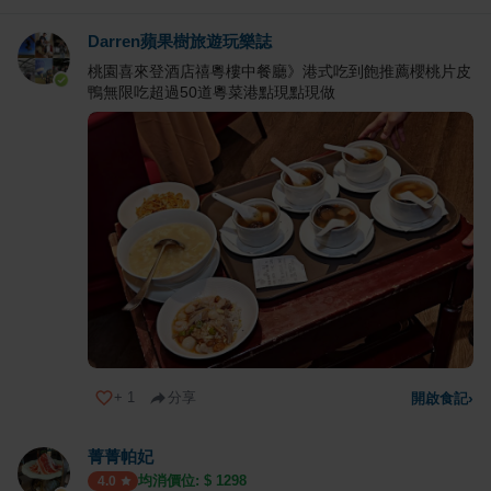
Darren蘋果樹旅遊玩樂誌
桃園喜來登酒店禧粵樓中餐廳》港式吃到飽推薦櫻桃片皮
鴨無限吃超過50道粵菜港點現點現做
+
1
分享
開啟食記
›
菁菁帕妃
均消價位: $
1298
4.0