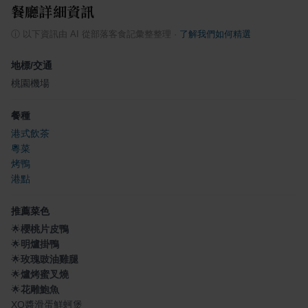
餐廳詳細資訊
ⓘ
以下資訊由 AI 從部落客食記彙整整理
·
了解我們如何精選
地標/交通
桃園機場
餐種
港式飲茶
粵菜
烤鴨
港點
推薦菜色
🌟
櫻桃片皮鴨
🌟
明爐掛鴨
🌟
玫瑰豉油雞腿
🌟
爐烤蜜叉燒
🌟
花雕鮑魚
XO醬滑蛋鮮蚵煲