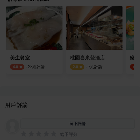
美生餐室
桃園喜來登酒店
樂福利
·
28
則評論
·
7
則評論
4.0
2.0
4.6
用戶評論
留下評論
給予評分