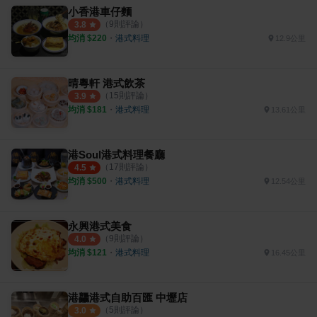
小香港車仔麵
（
9
則評論）
3.8
均消 $
220
・
港式料理
12.9公里
晴粵軒 港式飲茶
（
15
則評論）
3.9
均消 $
181
・
港式料理
13.61公里
港Soul港式料理餐廳
（
17
則評論）
4.5
均消 $
500
・
港式料理
12.54公里
永興港式美食
（
9
則評論）
4.0
均消 $
121
・
港式料理
16.45公里
港龘港式自助百匯 中壢店
（
5
則評論）
3.0