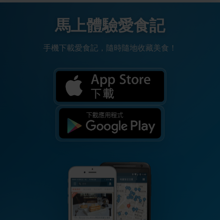
馬上體驗愛食記
手機下載愛食記，隨時隨地收藏美食！