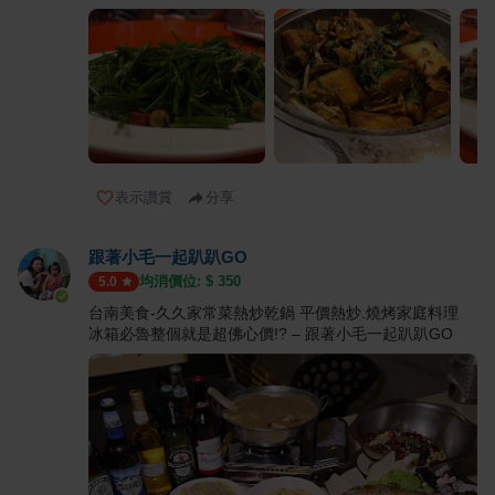
表示讚賞
分享
跟著小毛一起趴趴GO
均消價位: $
350
5.0
台南美食-久久家常菜熱炒乾鍋 平價熱炒.燒烤家庭料理
冰箱必魯整個就是超佛心價!? – 跟著小毛一起趴趴GO