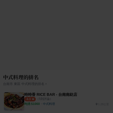
中式料理的排名
›
台南市
東區
中式料理
的排名
時時香 RICE BAR - 台南南紡店
（
5
則評論）
4.3
均消 $
1060
・
中式料理
1.28公里