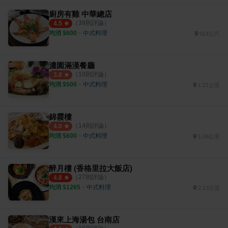
廚房有雞 中華總店
（
39
則評論）
4.5
均消 $
600
・
中式料理
914公尺
濃園滿漢餐廳
（
10
則評論）
3.8
均消 $
500
・
中式料理
1.21公里
錦霞樓
（
14
則評論）
4.0
均消 $
600
・
中式料理
1.08公里
醉月樓 (香格里拉大飯店)
（
27
則評論）
4.8
均消 $
1265
・
中式料理
2.13公里
漢來上海湯包 台南店