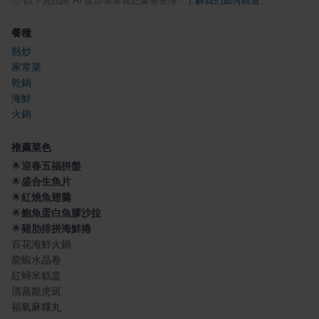
ⓘ
以下資訊由 AI 從部落客食記彙整整理
·
了解我們如何精選
餐種
熱炒
家常菜
乾鍋
海鮮
火鍋
推薦菜色
🌟
迎春五福拼盤
🌟
盛合生魚片
🌟
紅燒魚翅羹
🌟
鮑魚蛋白魚膠沙拉
🌟
豬肋排拼海鮮捲
百花海鮮火鍋
龍蝦水晶卷
紅蟳米糕盅
清蒸龍虎斑
福氣麻糬丸