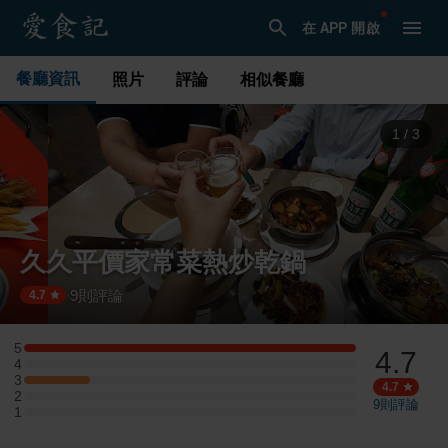
在 APP 開啟
餐廳資訊
照片
評論
相似餐廳
1
/
3
久久平價家常菜熱炒乾鍋
9
則評論
·
4.7
5
4.7
5 星：5 則評論
4
4 星：0 則評論
3
3 星：1 則評論
4.7
2
2 星：0 則評論
9
則評論
1
1 星：0 則評論