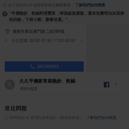
以下資訊由 AI 從部落客食記彙整整理
·
了解我們如何精選
“
平價熱炒、乾鍋料理豐富，啤酒超值優惠，還有免費明治冰淇淋
吃到飽，下班小酌、聚餐首選。
”
臺南市東區東門路二段389號
今日營業: 00:00-01:30, 17:00-00:00
062085800
久久平價家常菜熱炒、乾鍋
久
4086
個讚
常見問題
ⓘ
本問答由 AI 整理自真實食記（附資料來源）
·
了解我們如何精選