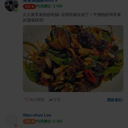
美食探險家Miss V
均消價位: $
400
5.0
久久家常菜熱炒乾鍋~這間乾鍋太絕了！平價熱炒與宵夜
的靈魂歸宿!
表示讚賞
分享
開啟食記
›
Wan-chun Lee
均消價位: $
300
3.0