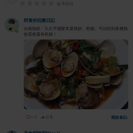
給予評分
阿青的玩樂日記
台南熱炒「久久平價家常菜熱炒、乾鍋」可以吃到多種熱
炒居然還有乾鍋！
+
3
分享
開啟食記
›