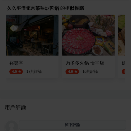
久久平價家常菜熱炒乾鍋 的相似餐廳
裕樂亭
肉多多火鍋 怡平店
延齡
·
17
則評論
·
16
則評論
4.5
4.9
5.0
用戶評論
留下評論