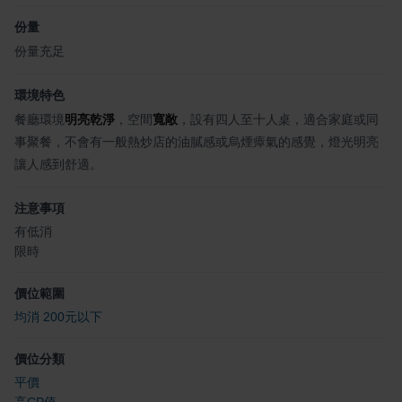
份量
份量充足
環境特色
餐廳環境
明亮乾淨
，空間
寬敞
，設有四人至十人桌，適合家庭或同
事聚餐，不會有一般熱炒店的油膩感或烏煙瘴氣的感覺，燈光明亮
讓人感到舒適。
注意事項
有低消
限時
價位範圍
均消 200元以下
價位分類
平價