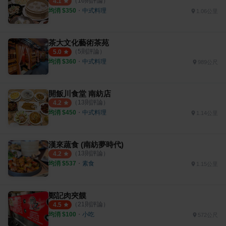
（
16
則評論）
4.1
均消 $
350
・
中式料理
1.06公里
茶大文化藝術茶苑
（
5
則評論）
5.0
均消 $
360
・
中式料理
989公尺
開飯川食堂 南紡店
（
13
則評論）
4.2
均消 $
450
・
中式料理
1.14公里
漢來蔬食 (南紡夢時代)
（
13
則評論）
4.2
均消 $
537
・
素食
1.15公里
鄭記肉夾饃
（
21
則評論）
4.5
均消 $
100
・
小吃
572公尺