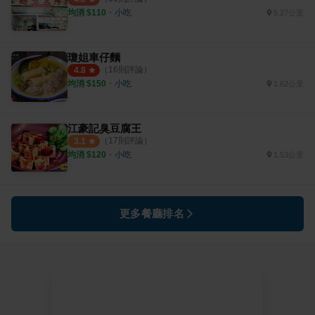
均消 $
110
・
小吃
5.27公里
瓊姐車仔麵
（
16
則評論）
4.8
均消 $
150
・
小吃
1.62公里
江豪記臭豆腐王
（
17
則評論）
3.1
均消 $
120
・
小吃
1.53公里
更多餐廳排名