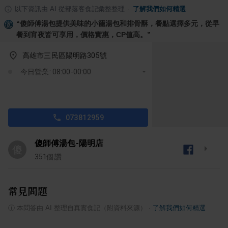
以下資訊由 AI 從部落客食記彙整整理
·
了解我們如何精選
“
傻師傅湯包提供美味的小籠湯包和排骨酥，餐點選擇多元，從早
餐到宵夜皆可享用，價格實惠，CP值高。
”
高雄市三民區陽明路305號
今日營業: 08:00-00:00
073812959
傻師傅湯包-陽明店
傻
351
個讚
常見問題
ⓘ
本問答由 AI 整理自真實食記（附資料來源）
·
了解我們如何精選