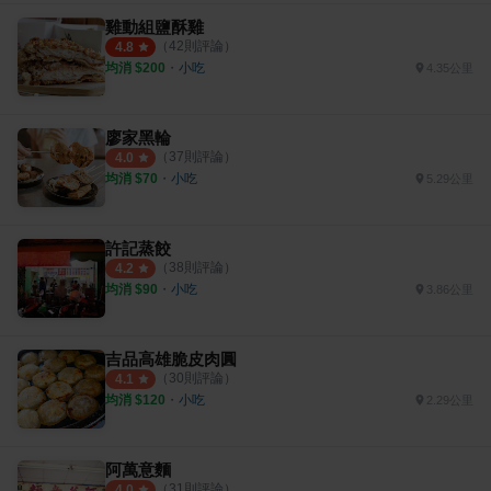
雞動組鹽酥雞
（
42
則評論）
4.8
均消 $
200
・
小吃
4.35公里
廖家黑輪
（
37
則評論）
4.0
均消 $
70
・
小吃
5.29公里
許記蒸餃
（
38
則評論）
4.2
均消 $
90
・
小吃
3.86公里
吉品高雄脆皮肉圓
（
30
則評論）
4.1
均消 $
120
・
小吃
2.29公里
阿萬意麵
（
31
則評論）
4.0