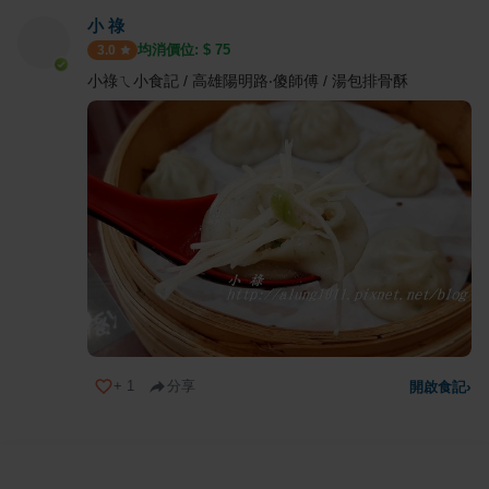
小 祿
均消價位: $
75
3.0
小祿ㄟ小食記 / 高雄陽明路‧傻師傅 / 湯包排骨酥
+
1
分享
開啟食記
›