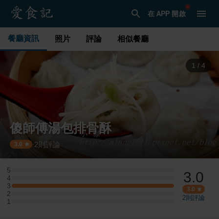
在 APP 開啟
餐廳資訊
照片
評論
相似餐廳
1
/
4
傻師傅湯包排骨酥
2
則評論
·
3.0
5
3.0
5 星：0 則評論
4
4 星：0 則評論
3
3 星：2 則評論
3.0
2
2 星：0 則評論
2
則評論
1
1 星：0 則評論