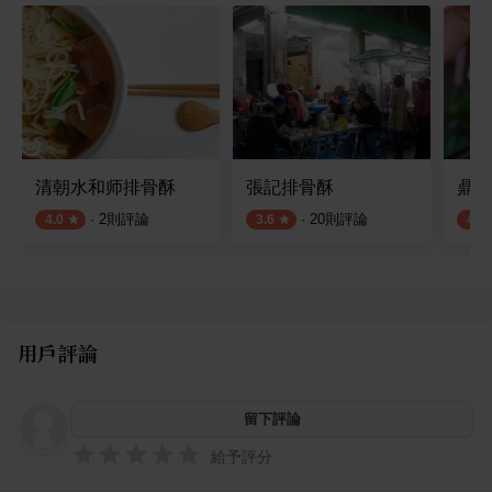
清朝水和师排骨酥
張記排骨酥
鼎金
·
2
則評論
·
20
則評論
4.0
3.6
4.2
用戶評論
留下評論
給予評分