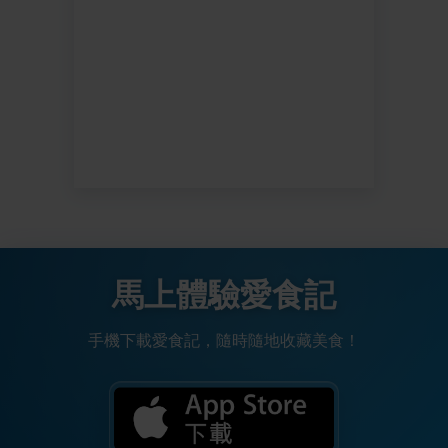
馬上體驗愛食記
手機下載愛食記，隨時隨地收藏美食！