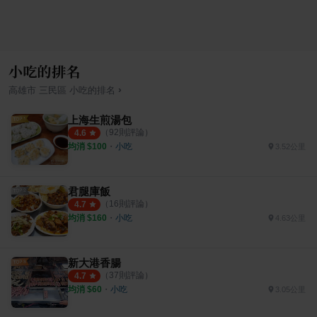
小吃的排名
›
高雄市
三民區
小吃
的排名
上海生煎湯包
（
92
則評論）
4.6
均消 $
100
・
小吃
3.52公里
君腿庫飯
（
16
則評論）
4.7
均消 $
160
・
小吃
4.63公里
新大港香腸
（
37
則評論）
4.7
均消 $
60
・
小吃
3.05公里