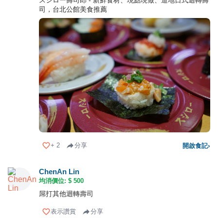
スシロー壽司郎 - 新鮮食材、現點現做、道地日式迴轉壽
司，台北公館美食推薦
+
2
分享
開啟食記
›
ChenAn Lin
均消價位: $
500
屌打其他迴轉壽司
表示讚賞
分享