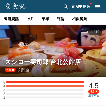
在 APP 開啟
餐廳資訊
照片
菜單
評論
相似餐廳
1
/
10
スシロー壽司郎 台北公館店
8
則評論
·
4.5
5
4.5
5 星：1 則評論
4
4 星：1 則評論
3
3 星：0 則評論
4.5
2
2 星：0 則評論
8
則評論
1
1 星：0 則評論