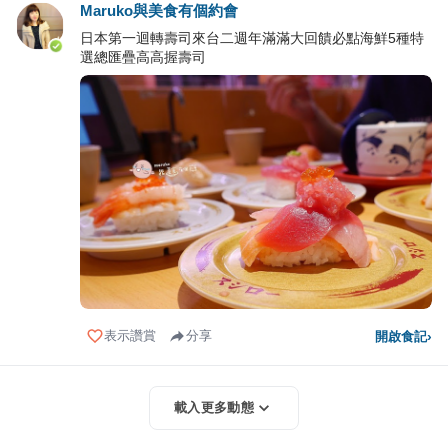
Maruko與美食有個約會
日本第一迴轉壽司來台二週年滿滿大回饋必點海鮮5種特
選總匯疊高高握壽司
表示讚賞
分享
開啟食記
›
載入更多動態