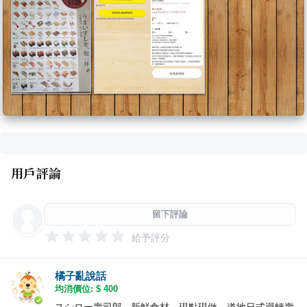
用戶評論
留下評論
給予評分
橘子亂說話
均消價位: $
400