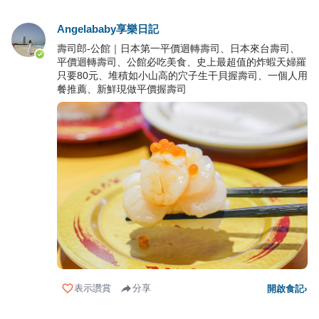
Angelababy享樂日記
壽司郎-公館｜日本第一平價迴轉壽司、日本來台壽司、
平價迴轉壽司、公館必吃美食、史上最超值的炸蝦天婦羅
只要80元、堆積如小山高的穴子生干貝握壽司、一個人用
餐推薦、新鮮現做平價握壽司
表示讚賞
分享
開啟食記
›