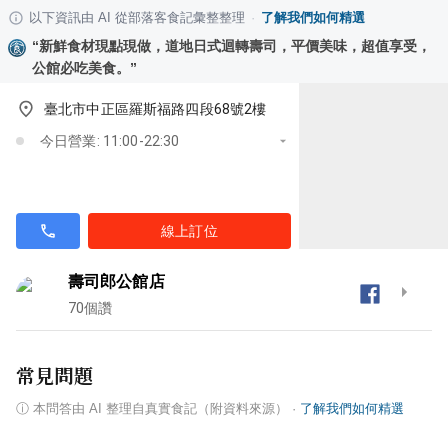
以下資訊由 AI 從部落客食記彙整整理
·
了解我們如何精選
“
新鮮食材現點現做，道地日式迴轉壽司，平價美味，超值享受，
公館必吃美食。
”
臺北市中正區羅斯福路四段68號2樓
今日營業: 11:00-22:30
線上訂位
壽司郎公館店
70
個讚
常見問題
ⓘ
本問答由 AI 整理自真實食記（附資料來源）
·
了解我們如何精選