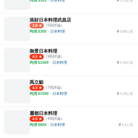
均消 $
320
・
日本料理
1.13公里
添財日本料理武昌店
（
5
則評論）
3.8
均消 $
300
・
日本料理
3.88公里
御景日本料理
（
9
則評論）
4.5
均消 $
1500
・
日本料理
3.49公里
禹立鮨
（
7
則評論）
4.5
均消 $
1500
・
日本料理
3.29公里
麗都日本料理
（
4
則評論）
4.5
均消 $
600
・
日本料理
4.2公里