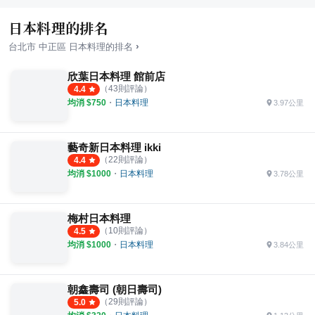
日本料理的排名
›
台北市
中正區
日本料理
的排名
欣葉日本料理 館前店
（
43
則評論）
4.4
均消 $
750
・
日本料理
3.97公里
藝奇新日本料理 ikki
（
22
則評論）
4.4
均消 $
1000
・
日本料理
3.78公里
梅村日本料理
（
10
則評論）
4.5
均消 $
1000
・
日本料理
3.84公里
朝鑫壽司 (朝日壽司)
（
29
則評論）
5.0