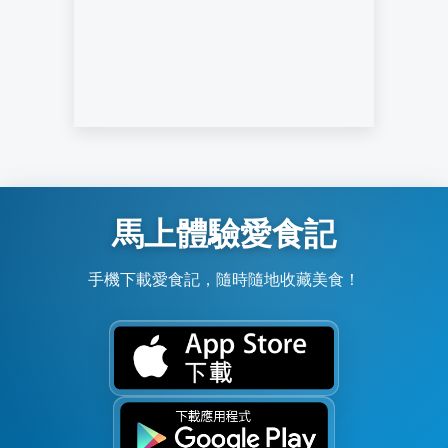
馬上體驗愛食記
手機下載愛食記，隨時隨地收藏美食！