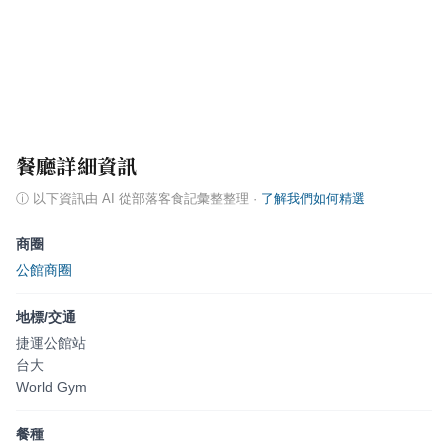
餐廳詳細資訊
ⓘ
以下資訊由 AI 從部落客食記彙整整理
·
了解我們如何精選
商圈
公館商圈
地標/交通
捷運公館站
台大
World Gym
餐種