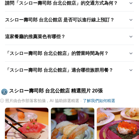
請問「スシロー壽司郎 台北公館店」的交通方式為何？
スシロー壽司郎 台北公館店 是否可以進行線上預訂？
這家餐廳的推薦菜色有哪些？
「スシロー壽司郎 台北公館店」的營業時間為何？
「スシロー壽司郎 台北公館店」適合哪些族群用餐？
スシロー壽司郎 台北公館店
精選照片
20
張
ⓘ
照片由合作部落客拍攝，AI 協助篩選精選
·
了解我們如何精選