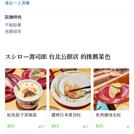
適合一人用餐
設施特色
平板點餐
免費綠茶
スシロー壽司郎 台北公館店
的推薦菜色
鮭魚親子茶碗蒸
醬烤日本產貝柱
炙烤鹽味生鮭
$80
$60
$40
3
1
2