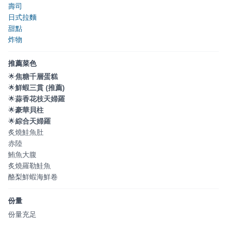
壽司
日式拉麵
甜點
炸物
推薦菜色
🌟
焦糖千層蛋糕
🌟
鮮蝦三貫 (推薦)
🌟
蒜香花枝天婦羅
🌟
豪華貝柱
🌟
綜合天婦羅
炙燒鮭魚肚
赤陸
鮪魚大腹
炙燒羅勒鮭魚
酪梨鮮蝦海鮮卷
份量
份量充足