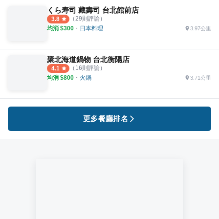
くら寿司 藏壽司 台北館前店
（
29
則評論）
3.8
均消 $
300
・
日本料理
3.97公里
聚北海道鍋物 台北衡陽店
（
16
則評論）
4.1
均消 $
800
・
火鍋
3.71公里
更多餐廳排名