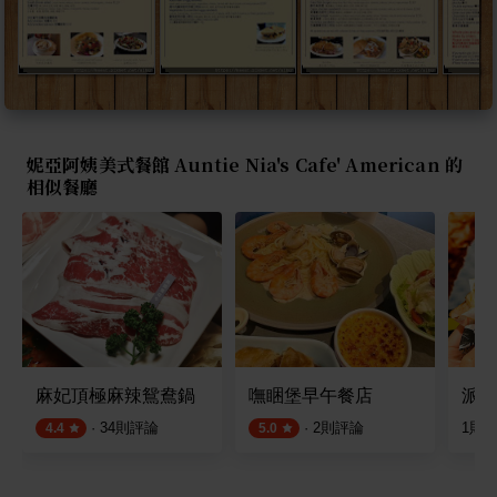
妮亞阿姨美式餐館 Auntie Nia's Cafe' American 的
相似餐廳
麻妃頂極麻辣鴛鴦鍋
嘸睏堡早午餐店
派克
·
34
則評論
·
2
則評論
1
則
4.4
5.0