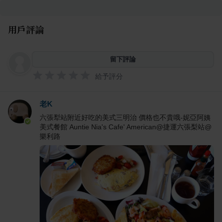
用戶評論
留下評論
給予評分
老K
六張犁站附近好吃的美式三明治 價格也不貴哦-妮亞阿姨
美式餐館 Auntie Nia's Cafe' American@捷運六張梨站@
樂利路