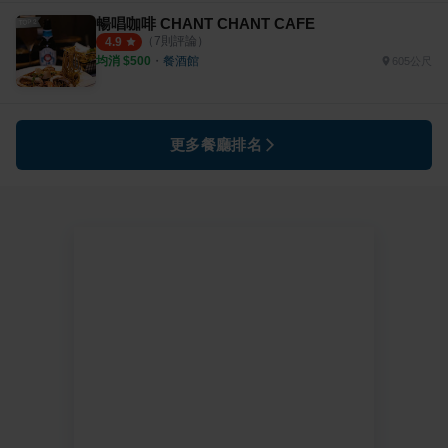
暢唱咖啡 CHANT CHANT CAFE
（
7
則評論）
4.9
均消 $
500
・
餐酒館
605公尺
更多餐廳排名