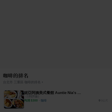
咖啡的排名
›
台北市
三重區
咖啡
的排名
妮亞阿姨美式餐館 Auntie Nia's Cafe' American
（
1
則評論）
均消 $
300
・
咖啡
0公尺