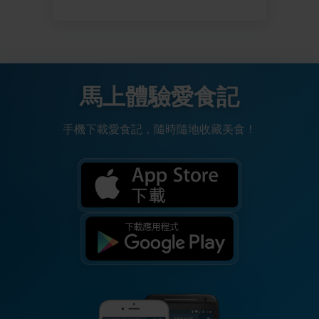
馬上體驗愛食記
手機下載愛食記，隨時隨地收藏美食！