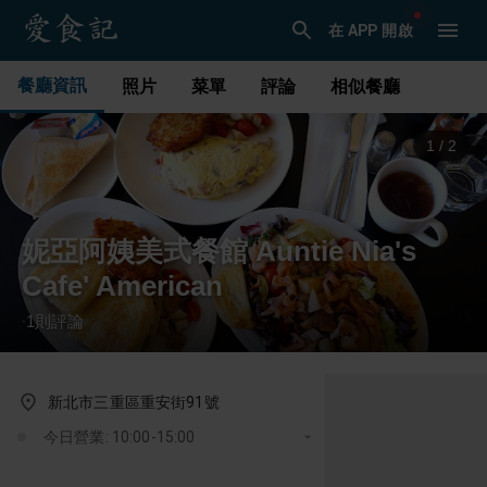
在 APP 開啟
餐廳資訊
照片
菜單
評論
相似餐廳
1
/
2
妮亞阿姨美式餐館 Auntie Nia's
Cafe' American
1
則評論
·
新北市三重區重安街91號
今日營業: 10:00-15:00