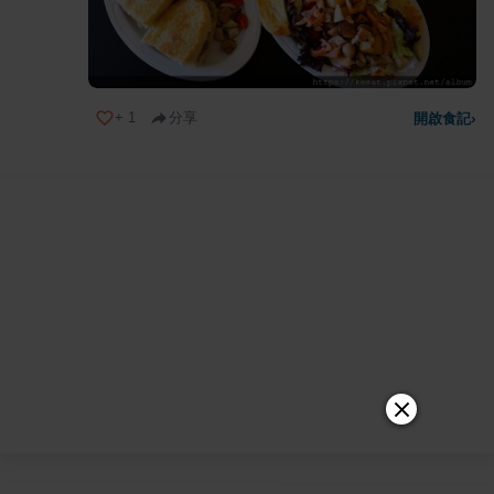
+
1
分享
開啟食記
›