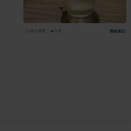
表示讚賞
分享
開啟食記
›