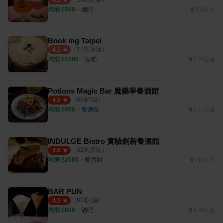
均消 $
500
・
酒吧
959公尺
Book ing Taipei
（
17
則評論）
4.1
均消 $
1500
・
酒吧
1.21公里
Potions Magic Bar 魔藥學餐酒館
（
6
則評論）
4.8
均消 $
900
・
餐酒館
1.17公里
INDULGE Bistro 實驗創新餐酒館
（
32
則評論）
4.6
均消 $
2000
・
餐酒館
751公尺
BAR PUN
（
8
則評論）
4.5
均消 $
800
・
酒吧
1.49公里