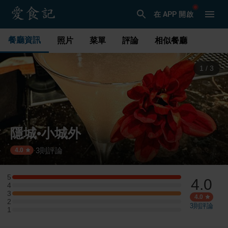
在 APP 開啟
餐廳資訊
照片
菜單
評論
相似餐廳
1
/
3
隱城•小城外
3
則評論
·
4.0
5
4.0
5 星：1 則評論
4
4 星：0 則評論
3
3 星：1 則評論
4.0
2
2 星：0 則評論
3
則評論
1
1 星：0 則評論