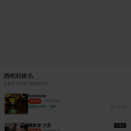
酒吧的排名
›
台北市
大安區
酒吧
的排名
Intention
（
16
則評論）
4.4
均消 $
1500
・
酒吧
1.19公里
啜飲室 大安
百選店
（
14
則評論）
4.3