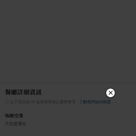
餐廳詳細資訊
ⓘ
以下資訊由 AI 從部落客食記彙整整理
·
了解我們如何精選
地標/交通
大安捷運站