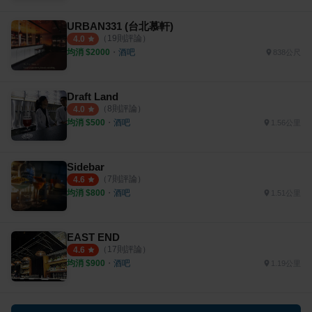
URBAN331 (台北慕軒)
（
19
則評論）
4.0
均消 $
2000
・
酒吧
838公尺
Draft Land
（
8
則評論）
4.0
均消 $
500
・
酒吧
1.56公里
Sidebar
（
7
則評論）
4.6
均消 $
800
・
酒吧
1.51公里
EAST END
（
17
則評論）
4.6
均消 $
900
・
酒吧
1.19公里