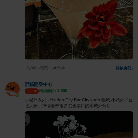
表示讚賞
分享
開啟食記
›
混稿開發中心
均消價位: $
800
5.0
小城外系列 - Hidden City‧Bar CityNorth 隱城‧小城外／台
北大安，神似怪奇電影院售票口的小城外分店