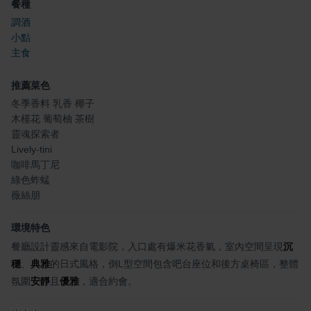
餐種
調酒
小點
主食
推薦菜色
冬季香料 乳香 椰子
木槿花 葡萄柚 茶樹
靈魂探索者
Lively-tini
咖啡馬丁尼
綠色蚱蜢
薇絲朋
環境特色
餐廳設計靈感來自電影院，入口處有爆米花香氣，室內空間呈現
沉
穩
、
典雅
的日式風格，倒L型空間包含吧台座位和後方桌椅區，整體
氛圍
安靜
且
優雅
，適合約會。