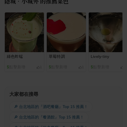
隱城•小城外
的推薦菜色
綠色蚱蜢
草莓特調
Lively-tiny
$
點擊新增
$
點擊新增
$
點擊新增
1
1
1
大家都在搜尋
🔎 台北地區的『酒吧餐廳』Top 15 推薦！
🔎 台北地區的『餐酒館』Top 15 推薦！