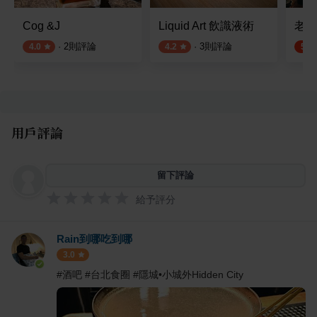
Cog &J
Liquid Art 飲識液術
老同
·
2
則評論
·
3
則評論
4.0
4.2
5.0
用戶評論
留下評論
給予評分
Rain到哪吃到哪
3.0
#酒吧 #台北食圈 #隱城•小城外Hidden City