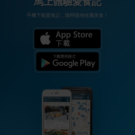
馬上體驗愛食記
手機下載愛食記，隨時隨地收藏美食！