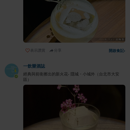
表示讚賞
分享
開啟食記
›
一飲樂酒誌
經典與前衛擦出的新火花- 隱城・小城外（台北市大安
區）