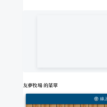
友夢牧場
的菜單
線上