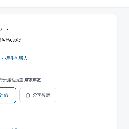
0
族路689號
-小農牛乳職人
行銷服務請至
店家專區
評價
分享餐廳