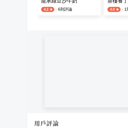
牛肉湯
龍承綠豆沙牛奶
茶樓養了
則評論
·
6
則評論
·
1
4.2
4.0
用戶評論