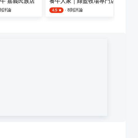
牛 嘉義民族店
養牛人家｜綠盈牧場專門店
嘉義新
則評論
·
8
則評論
9
則評論
4.5