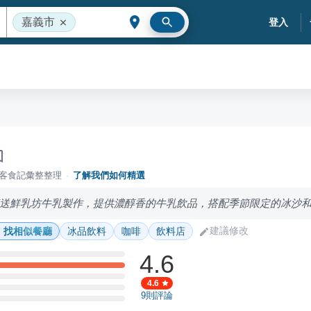
嘉義市
登入
落客食記彙整整理
·
了解我們如何精選
送鮮乳坊牛乳製作，提供濃醇香的牛乳飲品，搭配季節限定的冰沙
建議修改
找相似餐廳
冰品飲料
咖啡
飲料店
4.6
4.6
9
則評論