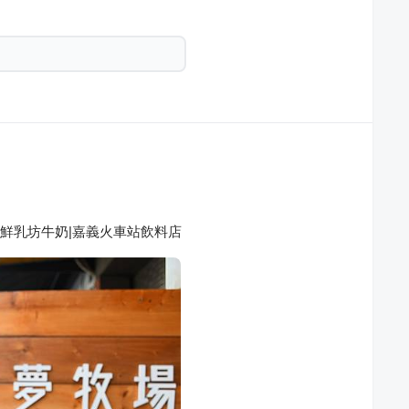
送鮮乳坊牛奶|嘉義火車站飲料店