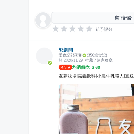
留下評論
給予評分
郭凱開
愛食記部落客
(
350
篇食記)
於
2020/11/29
推薦了這家餐廳
均消價位: $
60
4.5
友夢牧場|嘉義飲料|小農牛乳職人|直