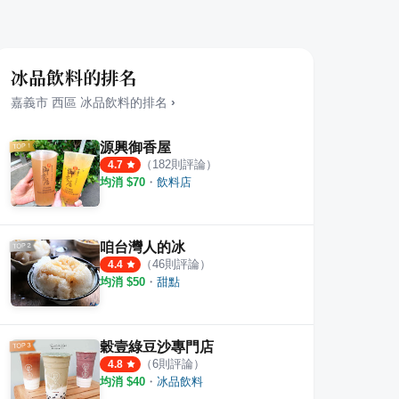
冰品飲料的排名
嘉義市
西區
冰品飲料
的排名
›
源興御香屋
（
182
則評論）
4.7
均消 $
70
・
飲料店
咱台灣人的冰
（
46
則評論）
4.4
均消 $
50
・
甜點
穀壹綠豆沙專門店
（
6
則評論）
4.8
均消 $
40
・
冰品飲料