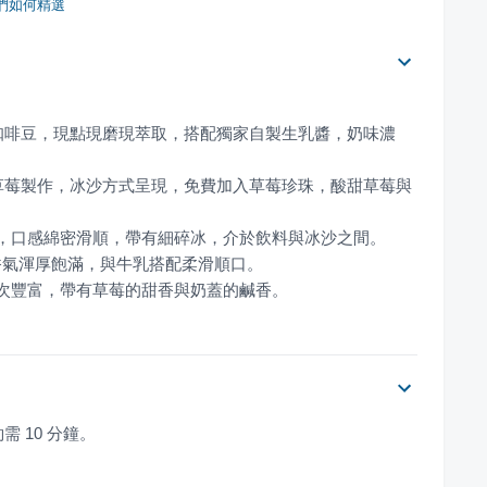
們如何精選
卡咖啡豆，現點現磨現萃取，搭配獨家自製生乳醬，奶味濃
鮮草莓製作，冰沙方式呈現，免費加入草莓珍珠，酸甜草莓與
層次豐富，帶有草莓的甜香與奶蓋的鹹香。
 10 分鐘。