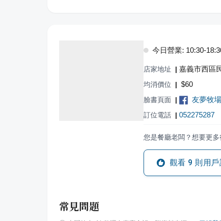
今日營業: 10:30-18:3
嘉義市西區民
店家地址
|
$
60
均消價位
|
友夢牧場
臉書頁面
|
052275287
訂位電話
|
您是餐廳老闆？想要更多
觀看
9
則用戶
常見問題