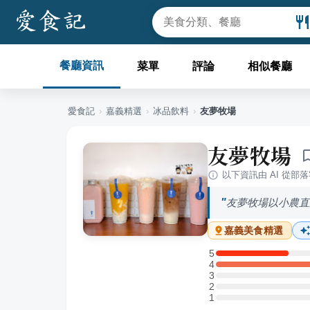
餐廳資訊
菜單
評論
相似餐廳
愛食記
›
嘉義
精選
›
冰品飲料
›
友夢牧場
友夢牧場
以下資訊由 AI 從部
友夢牧場以小農直
嘉義
美食精選
5
5 星：1 則評論
4
4 星：3 則評論
3
3 星：0 則評論
2
2 星：0 則評論
1
1 星：0 則評論