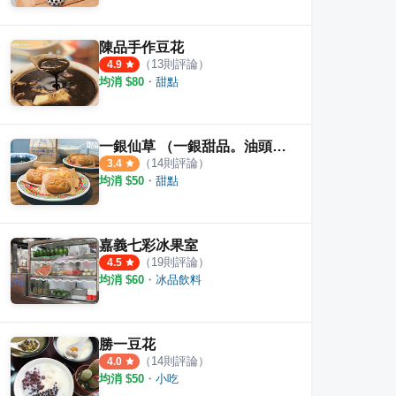
陳品手作豆花
（
13
則評論）
4.9
均消 $
80
・
甜點
一銀仙草 （一銀甜品。油頭雞蛋糕。品花豆花）
（
14
則評論）
3.4
均消 $
50
・
甜點
嘉義七彩冰果室
（
19
則評論）
4.5
均消 $
60
・
冰品飲料
勝一豆花
（
14
則評論）
4.0
均消 $
50
・
小吃