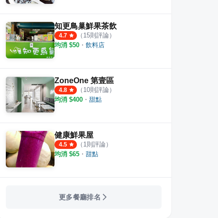
知更鳥巢鮮果茶飲
（
15
則評論）
4.7
均消 $
50
・
飲料店
ZoneOne 第壹區
（
10
則評論）
4.8
均消 $
400
・
甜點
健康鮮果屋
（
1
則評論）
4.5
均消 $
65
・
甜點
更多餐廳排名