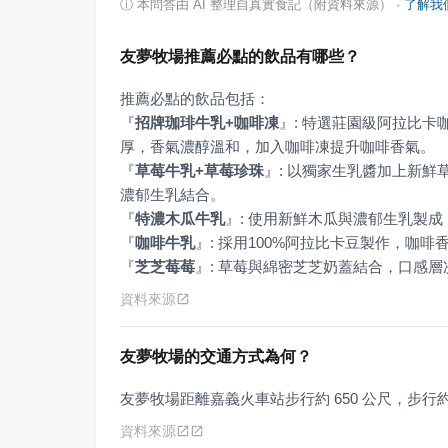
ⓘ
本問答由 AI 整理自真實食記（附資料來源）
·
了解我
友夢牧場推薦必點的飲品有哪些？
『
招牌珈琲牛乳+咖啡凍
』
: 特選莊園級阿拉比
『
草莓牛乳+草莓珍珠
』
: 以獨家生乳醬加上新
『
特濃木瓜牛乳
』
『
咖啡牛乳
』
『
芝芝莓莓
』
: 草莓與綿密芝芝奶蓋結合，口感
資料來源
友夢牧場的交通方式為何？
友夢牧場距離嘉義火車站步行約 650 公尺，步行約需
資料來源