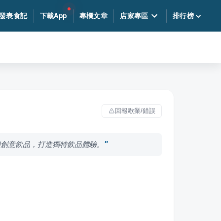
發表食記
下載App
專欄文章
店家專區
排行榜
回報歇業/錯誤
和創意飲品，打造獨特飲品體驗。