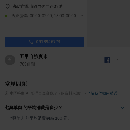
高雄市鳳山區自強二路33號
現正營業: 00:00-02:00, 18:00-00:00
0918946779
五甲自強夜市
五
789
個讚
常見問題
ⓘ
本問答由 AI 整理自真實食記（附資料來源）
·
了解我們如何精選
七興羊肉 的平均消費是多少？
七興羊肉 的平均消費約為 100 元。