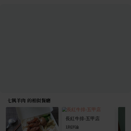
七興羊肉 的相似餐廳
長紅牛排-五甲店
1
則評論