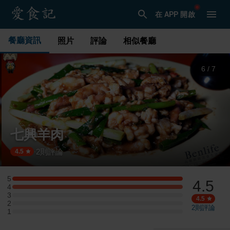
在 APP 開啟
餐廳資訊
照片
評論
相似餐廳
6
/
7
七興羊肉
2
則評論
·
4.5
5
4.5
5 星：1 則評論
4
4 星：1 則評論
3
3 星：0 則評論
4.5
2
2 星：0 則評論
2
則評論
1
1 星：0 則評論