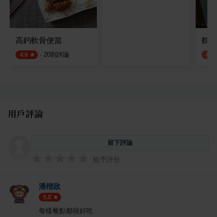
高鈣軟骨便當
鶴茶
·
20
則評論
4.6
4.0
用戶評論
留下評論
給予評分
潘楷政
5.0
每樣餐點都很好吃