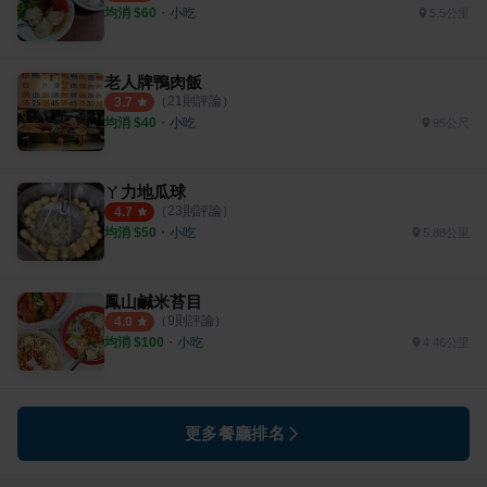
均消 $
60
・
小吃
5.5公里
老人牌鴨肉飯
（
21
則評論）
3.7
均消 $
40
・
小吃
95公尺
ㄚ力地瓜球
（
23
則評論）
4.7
均消 $
50
・
小吃
5.88公里
鳳山鹹米苔目
（
9
則評論）
4.0
均消 $
100
・
小吃
4.46公里
更多餐廳排名