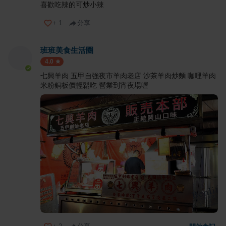
喜歡吃辣的可炒小辣
+
1
分享
班班美食生活圈
4.0
七興羊肉 五甲自強夜市羊肉老店 沙茶羊肉炒麵 咖哩羊肉
米粉銅板價輕鬆吃 營業到宵夜場喔