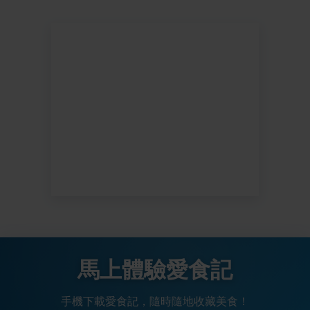
馬上體驗愛食記
手機下載愛食記，隨時隨地收藏美食！