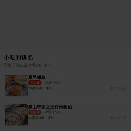
小吃的排名
›
高雄市
鳳山區
小吃
的排名
鳳邑麵線
（
41
則評論）
4.4
均消 $
50
・
小吃
3.75公里
鳳山李家文進仔肉圓伯
（
35
則評論）
4.2
均消 $
100
・
小吃
5.33公里