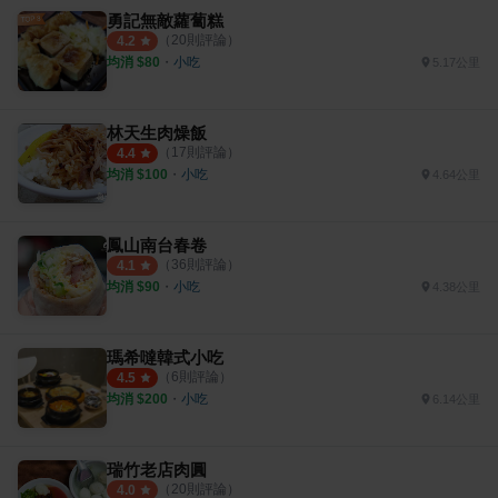
勇記無敵蘿蔔糕
（
20
則評論）
4.2
均消 $
80
・
小吃
5.17公里
林天生肉燥飯
（
17
則評論）
4.4
均消 $
100
・
小吃
4.64公里
鳳山南台春卷
（
36
則評論）
4.1
均消 $
90
・
小吃
4.38公里
瑪希噠韓式小吃
（
6
則評論）
4.5
均消 $
200
・
小吃
6.14公里
瑞竹老店肉圓
（
20
則評論）
4.0