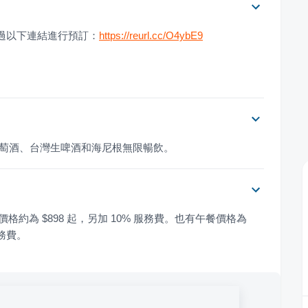
透過以下連結進行預訂：
https://reurl.cc/O4ybE9
L白葡萄酒、台灣生啤酒和海尼根無限暢飲。
格約為 $898 起，另加 10% 服務費。也有午餐價格為 
服務費。