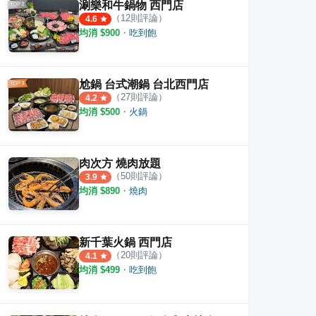
涮樂和牛鍋物 西門店
（
12
則評論）
4.6
均消 $
900
・
吃到飽
尬鍋 台式潮鍋 台北西門店
（
27
則評論）
4.2
均消 $
500
・
火鍋
肉次方 燒肉放題
（
50
則評論）
3.9
均消 $
890
・
燒肉
新千葉火鍋 西門店
（
20
則評論）
4.1
均消 $
499
・
吃到飽