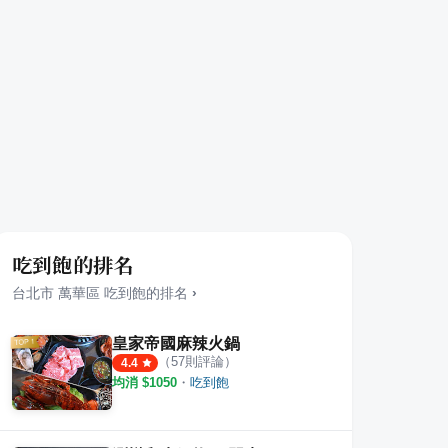
吃到飽的排名
台北市
萬華區
吃到飽
的排名
›
皇家帝國麻辣火鍋
（
57
則評論）
4.4
均消 $
1050
・
吃到飽