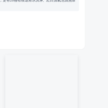
，更有16種哈根達斯冰淇淋、紅白酒氣泡酒無限