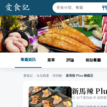
餐廳資訊
菜單
評論
相似餐廳
愛食記
›
台北
精選
›
吃到飽
›
新馬辣 Plus 峨嵋店
新馬辣 Pl
以下資訊由 AI 從部