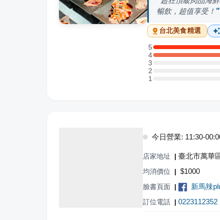
超狂頂級肉品海鮮
暢飲，超值享受！
台北
美食精選
5
5 星：1 則評論
4
4 星：2 則評論
3
3 星：0 則評論
2
2 星：0 則評論
1
1 星：0 則評論
今日營業: 11:30-00:0
臺北市萬華區
店家地址
|
$
1000
均消價位
|
新馬辣pl
臉書頁面
|
0223112352
訂位電話
|