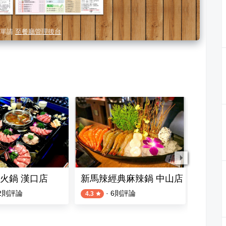
單請
至餐廳管理後台
火鍋 漢口店
新馬辣經典麻辣鍋 中山店
新馬辣
2
則評論
·
6
則評論
4.3
4.3