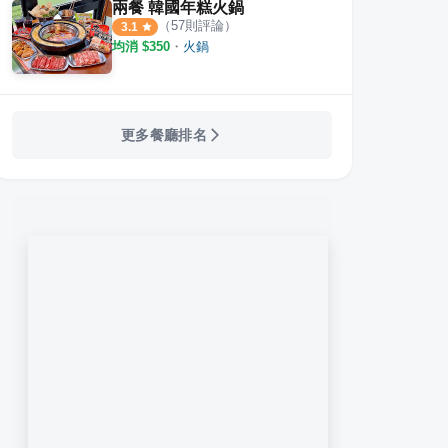
兩餐 韓國年糕火鍋
（
57
則評論）
3.1
均消 $
350
・
火鍋
更多餐廳排名