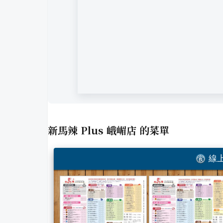
新馬辣 Plus 峨嵋店
的菜單
線上