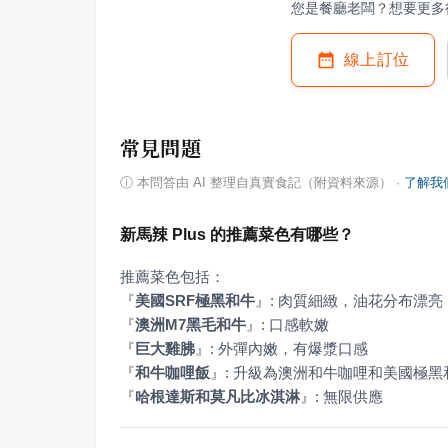
您是餐廳老闆？想要更多
線上訂位
常見問題
ⓘ
本問答由 AI 整理自真實食記（附資料來源）
·
了解我
新馬辣 Plus 的推薦菜色有哪些？
『
美國SRF極黑和牛
』
『
澳洲M7黑毛和牛
』
『
巨大雞胇
』
『
和牛咖哩飯
』
『
哈根達斯和莫凡比冰淇淋
』
: 無限供應