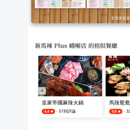
若需更新菜
新馬辣 Plus 峨嵋店 的相似餐廳
麻辣鴛鴦火鍋
皇家帝國麻辣火鍋
馬辣鴛鴦
評論
·
57
則評論
·
3
4.4
5.0