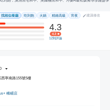
吃到飽，澳洲黑毛和牛、美國極黑和牛、丹麥A級松阪豬等珍饈盡享
建議修改
找相似餐廳
吃到飽
火鍋
精緻高級
宵夜
4.3
4.3
12
則評論
0
西寧南路155號5樓
us+ 峨嵋店