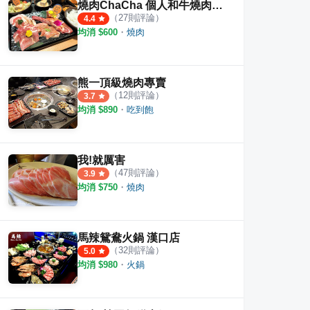
燒肉ChaCha 個人和牛燒肉專賣
（
27
則評論）
4.4
均消 $
600
・
燒肉
熊一頂級燒肉專賣
（
12
則評論）
3.7
均消 $
890
・
吃到飽
我!就厲害
（
47
則評論）
3.9
均消 $
750
・
燒肉
馬辣鴛鴦火鍋 漢口店
經典鴛鴦鍋 漢中店
新馬辣經典麻辣鍋 信義遠百店Plus
新馬
（
32
則評論）
5.0
均消 $
980
・
火鍋
·
13
則評論
·
9
則評論
4.0
3.5