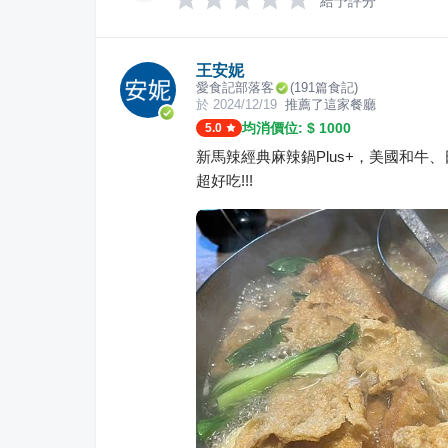
給予評分
王安妮
愛食記部落客
(
191
篇食記)
於
2024/12/19
推薦了這家餐廳
均消價位: $
1000
5.0
新馬辣經典麻辣鍋Plus+，美國和
超好吃!!!