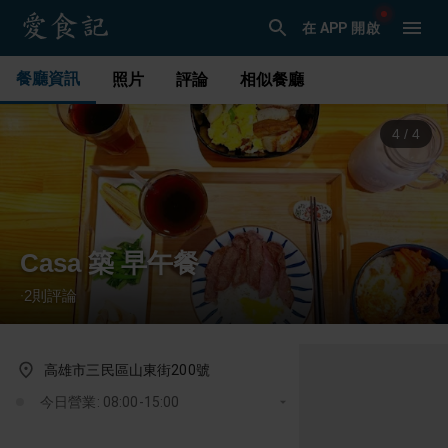
在 APP 開啟
餐廳資訊
照片
評論
相似餐廳
1
/
4
Casa 築 早午餐
2
則評論
·
高雄市三民區山東街200號
今日營業: 08:00-15:00