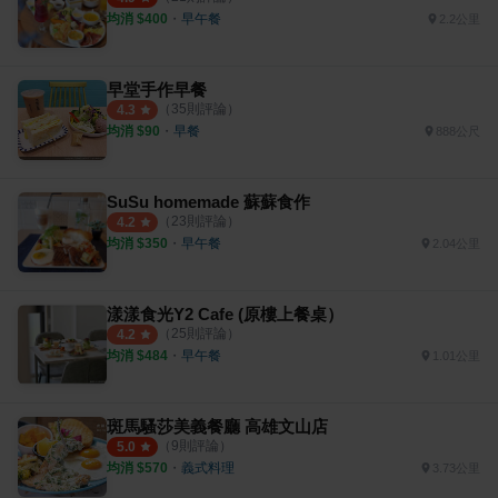
均消 $
400
・
早午餐
2.2公里
早堂手作早餐
（
35
則評論）
4.3
均消 $
90
・
早餐
888公尺
SuSu homemade 蘇蘇食作
（
23
則評論）
4.2
均消 $
350
・
早午餐
2.04公里
漾漾食光Y2 Cafe (原樓上餐桌）
（
25
則評論）
4.2
均消 $
484
・
早午餐
1.01公里
斑馬騷莎美義餐廳 高雄文山店
（
9
則評論）
5.0
均消 $
570
・
義式料理
3.73公里