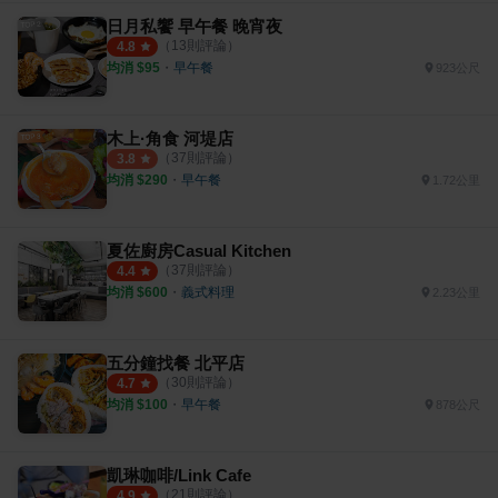
日月私饗 早午餐 晚宵夜
（
13
則評論）
4.8
均消 $
95
・
早午餐
923公尺
木上·角食 河堤店
（
37
則評論）
3.8
均消 $
290
・
早午餐
1.72公里
夏佐廚房Casual Kitchen
（
37
則評論）
4.4
均消 $
600
・
義式料理
2.23公里
五分鐘找餐 北平店
（
30
則評論）
4.7
均消 $
100
・
早午餐
878公尺
凱琳咖啡/Link Cafe
（
21
則評論）
4.9