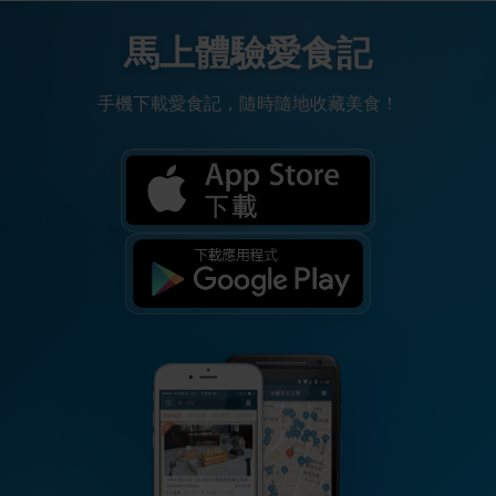
馬上體驗愛食記
手機下載愛食記，隨時隨地收藏美食！