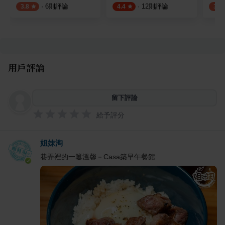
·
6
則評論
·
12
則評論
3.8
4.4
3.5
用戶評論
留下評論
給予評分
姐妹淘
巷弄裡的一簍溫馨－Casa築早午餐館