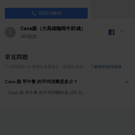
073218849
Casa築（大高雄咖啡牛奶城）
C
405
個讚
常見問題
ⓘ
本問答由 AI 整理自真實食記（附資料來源）
·
了解我們如何精選
Casa 築 早午餐 的平均消費是多少？
Casa 築 早午餐 的平均消費約為 100 元。