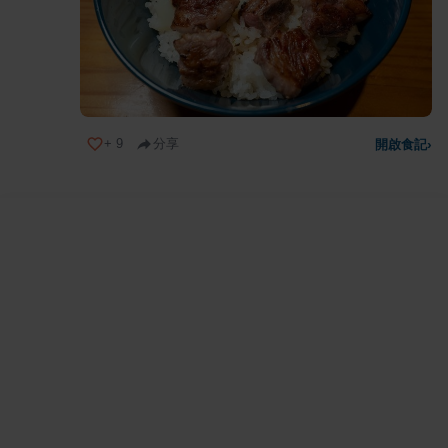
+
9
分享
開啟食記
›