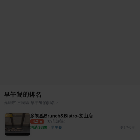
早午餐的排名
›
高雄市
三民區
早午餐
的排名
多初點Brunch&Bistro-文山店
（
89
則評論）
4.2
均消 $
380
・
早午餐
3.7公里