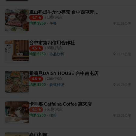
嵐山熟成牛かつ專売 台中西屯青海店
（
18
則評論）
4.7
均消 $
869
・
午餐
11.92公里
台中市第四信用合作社
（
83
則評論）
4.5
均消 $
250
・
冰品飲料
13.11公里
雛菊見DAISY HOUSE 台中南屯店
（
25
則評論）
4.6
均消 $
500
・
義式料理
14.78公里
卡啡那 Caffaina Coffee 惠來店
（
61
則評論）
4.1
均消 $
200
・
咖啡
13.31公里
春山相館