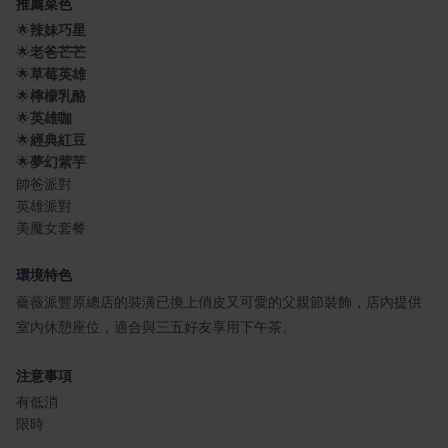
推薦菜色
🌟
辣妹巧星
🌟
老爸芒芒
🌟
草莓英雄
🌟
檸檬乳酪
🌟
英雄咖
🌟
經典紅豆
🌟
夢幻紫芋
帥爸派對
英雄派對
美魔女套餐
環境特色
薔薇派豐原總店的裝潢已換上俏皮又可愛的父親節裝飾，店內提供
室內休憩座位，適合與三五好友享用下午茶。
注意事項
有低消
限時