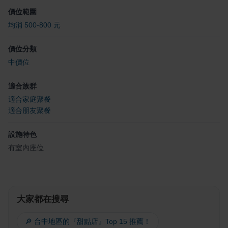
價位範圍
均消 500-800 元
價位分類
中價位
適合族群
適合家庭聚餐
適合朋友聚餐
設施特色
有室內座位
大家都在搜尋
🔎 台中地區的『甜點店』Top 15 推薦！