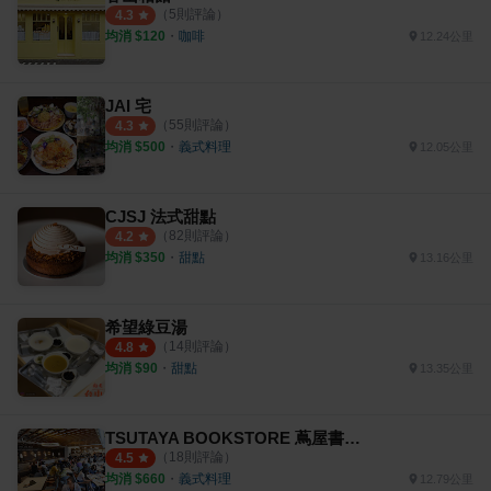
（
5
則評論）
4.3
均消 $
120
・
咖啡
12.24公里
JAI 宅
（
55
則評論）
4.3
均消 $
500
・
義式料理
12.05公里
CJSJ 法式甜點
（
82
則評論）
4.2
均消 $
350
・
甜點
13.16公里
希望綠豆湯
（
14
則評論）
4.8
均消 $
90
・
甜點
13.35公里
TSUTAYA BOOKSTORE 蔦屋書店 臺中市政店
（
18
則評論）
4.5
均消 $
660
・
義式料理
12.79公里