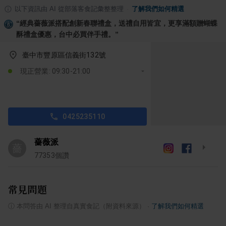
以下資訊由 AI 從部落客食記彙整整理
·
了解我們如何精選
“
經典薔薇派搭配創新春聯禮盒，送禮自用皆宜，更享滿額贈蝴蝶
酥禮盒優惠，台中必買伴手禮。
”
臺中市豐原區信義街132號
現正營業: 09:30-21:00
0425235110
薔薇派
薔
77353
個讚
常見問題
ⓘ
本問答由 AI 整理自真實食記（附資料來源）
·
了解我們如何精選