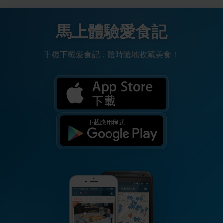
馬上體驗愛食記
手機下載愛食記，隨時隨地收藏美食！