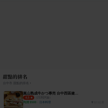
甜點的排名
›
台中市
甜點
的排名
嵐山熟成牛かつ專売 台中西區健行店
（
21
則評論）
4.5
均消 $
500
・
日本料理
12.1公里