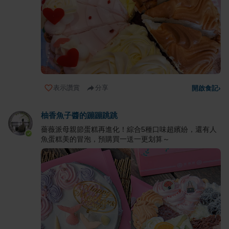
表示讚賞
分享
開啟食記
›
柚香魚子醬的蹦蹦跳跳
薔薇派母親節蛋糕再進化！綜合5種口味超繽紛，還有人
魚蛋糕美的冒泡，預購買一送一更划算～