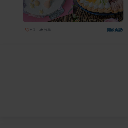
+
1
分享
開啟食記
›