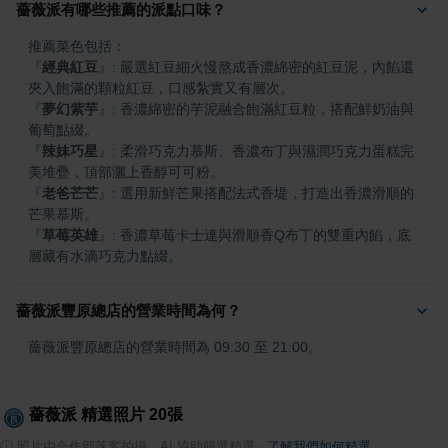
薔薇派有哪些推薦的派點口味？
『
經典紅豆
』
: 嚴選紅豆細火慢熬成香濃綿密的紅豆泥，內餡還
『
夢幻紫芋
』
: 香濃綿密的芋泥融合飽滿紅豆粒，搭配鮮奶油與
『
辣妹巧星
』
: 柔滑巧克力慕斯、香濃布丁與濕潤巧克力蛋糕完
『
老爸芒芒
』
: 選用新鮮芒果搭配法式香堤，打造出香濃滑順的
『
草莓英雄
』
: 香濃草莓卡士達與滑順香Q布丁的雙重內餡，底
層藏有水滴巧克力點綴。
薔薇派豐原總店的營業時間為何？
薔薇派豐原總店的營業時間為 09:30 至 21:00。
薔薇派
精選照片
20
張
ⓘ
照片由合作部落客拍攝，AI 協助篩選精選
·
了解我們如何精選