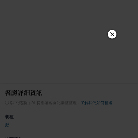
餐廳詳細資訊
ⓘ
以下資訊由 AI 從部落客食記彙整整理
·
了解我們如何精選
餐種
派