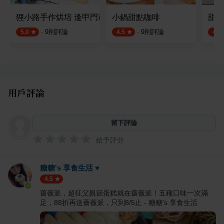
狸小路手作烘培 逢甲門市
小鍋甜點咖啡
甜點
·
9
則評論
·
9
則評論
5.0
4.5
4.5
用戶評論
留下評論
給予評分
糖糖's 享食生活 ♥
4.5
薔薇派，超狂父親節蛋糕就在薔薇派！五種口味一次滿
足，88折再送薔薇派，只到8/5止 - 糖糖's 享食生活