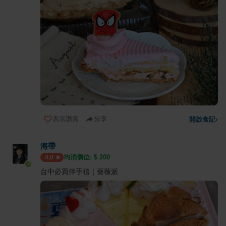
表示讚賞
分享
開啟食記
›
海帶
均消價位: $
200
4.0
台中必買伴手禮｜薔薇派