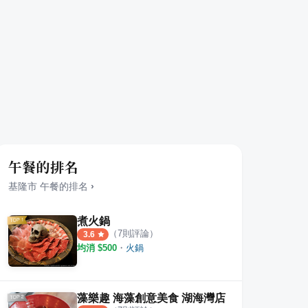
午餐的排名
基隆市
午餐
的排名
›
煮火鍋
（
7
則評論）
3.6
均消 $
500
・
火鍋
藻樂趣 海藻創意美食 湖海灣店