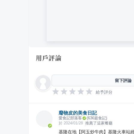
用戶評論
留下評論
給予評分
廢物皮的美食日記
愛食記部落客
(
636
篇食記)
於
2024/01/28
推薦了這家餐廳
基隆在地【阿玉炒牛肉】基隆火車站