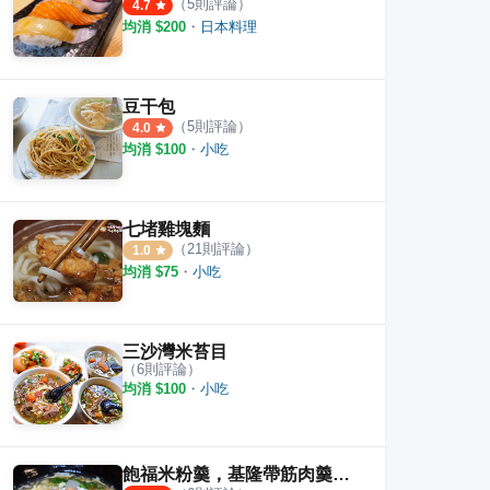
（
5
則評論）
4.7
均消 $
200
・
日本料理
豆干包
（
5
則評論）
4.0
均消 $
100
・
小吃
七堵雞塊麵
早麵店
東北麵食館
仁愛
（
21
則評論）
1.0
·
3
則評論
3.0
4.2
均消 $
75
・
小吃
三沙灣米苔目
（
6
則評論）
均消 $
100
・
小吃
飽福米粉羹，基隆帶筋肉羹，同一間