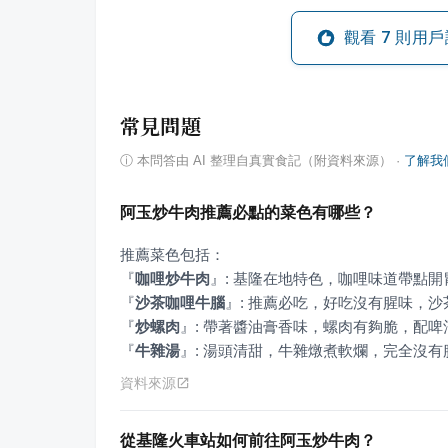
觀看
7
則用戶
常見問題
ⓘ
本問答由 AI 整理自真實食記（附資料來源）
·
了解我
阿玉炒牛肉推薦必點的菜色有哪些？
『
咖哩炒牛肉
』
『
沙茶咖哩牛腦
』
『
炒螺肉
』
『
牛雜湯
』
: 湯頭清甜，牛雜燉煮軟爛，完全沒有
資料來源
從基隆火車站如何前往阿玉炒牛肉？