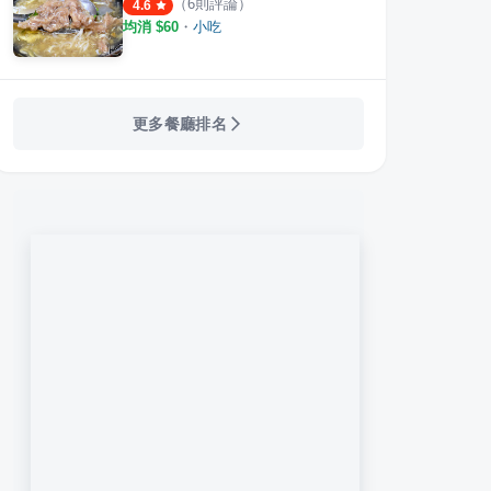
（
6
則評論）
4.6
均消 $
60
・
小吃
更多餐廳排名