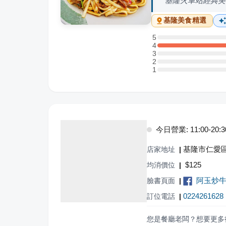
基隆火車站經典美
基隆
美食精選
5
5 星：0 則評論
4
4 星：1 則評論
3
3 星：0 則評論
2
2 星：0 則評論
1
1 星：0 則評論
今日營業: 11:00-20:3
基隆市仁愛區
店家地址
|
$
125
均消價位
|
阿玉炒
臉書頁面
|
0224261628
訂位電話
|
您是餐廳老闆？想要更多