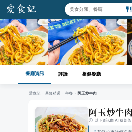
餐廳資訊
評論
相似餐廳
愛食記
›
基隆
精選
›
午餐
›
阿玉炒牛肉
阿玉炒牛
以下資訊由 AI 從部