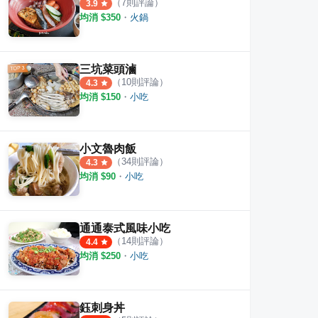
（
7
則評論）
3.9
均消 $
350
・
火鍋
三坑菜頭滷
（
10
則評論）
4.3
均消 $
150
・
小吃
小文魯肉飯
（
34
則評論）
4.3
均消 $
90
・
小吃
通通泰式風味小吃
（
14
則評論）
4.4
均消 $
250
・
小吃
鈺刺身丼