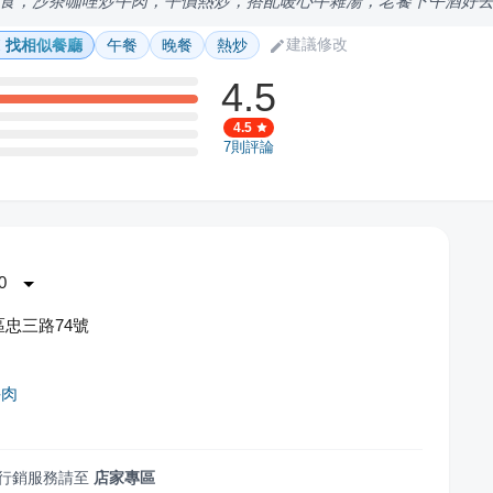
食，沙茶咖哩炒牛肉，平價熱炒，搭配暖心牛雜湯，老饕下午酒好
建議修改
找相似餐廳
午餐
晚餐
熱炒
4.5
4.5
7
則評論
0
忠三路74號
牛肉
行銷服務請至
店家專區