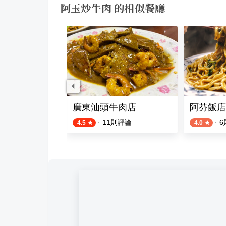
阿玉炒牛肉 的相似餐廳
坊燒肉丼 基隆廟口支店
廣東汕頭牛肉店
阿芬飯店
則評論
·
11
則評論
·
6
4.5
4.0