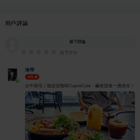
用戶評論
留下評論
給予評分
海帶
4.5
台中南屯｜咖波堤咖啡CupotiCafe．鹹食甜食一應俱全！