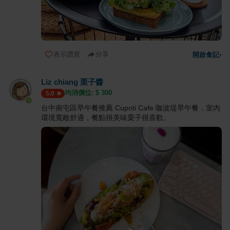
表示讚賞
分享
開啟食記
›
Liz chiang 栗子醬
均消價位: $
300
5.0
台中南屯區早午餐推薦 Cupoti Cafe 咖波堤早午餐，室內
環境寬敞舒適，餐點很美味栗子很喜歡。