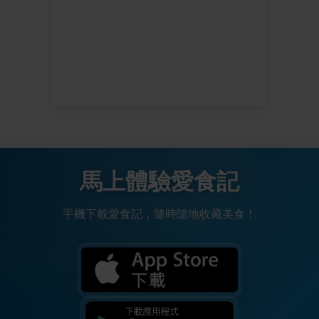
馬上體驗愛食記
手機下載愛食記，隨時隨地收藏美食！