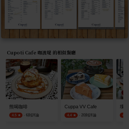
Cupoti Cafe 咖波堤 的相似餐廳
熊喝咖啡
Cuppa VV Cafe
堁夏咖
·
6
則評論
·
20
則評論
4.5
4.4
4.6