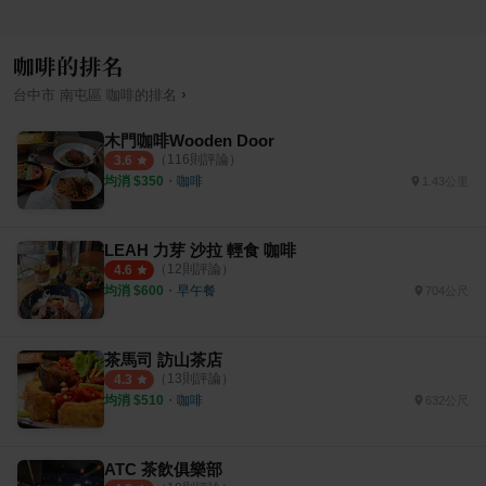
咖啡的排名
›
台中市
南屯區
咖啡
的排名
木門咖啡Wooden Door
（
116
則評論）
3.6
均消 $
350
・
咖啡
1.43公里
LEAH 力芽 沙拉 輕食 咖啡
（
12
則評論）
4.6
均消 $
600
・
早午餐
704公尺
茶馬司 訪山茶店
（
13
則評論）
4.3
均消 $
510
・
咖啡
632公尺
ATC 茶飲俱樂部