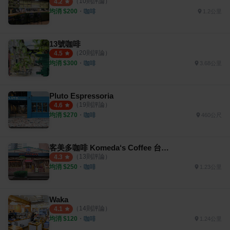
（
10
則評論）
4.2
均消 $
200
・
咖啡
1.2公里
13號咖啡
（
20
則評論）
4.5
均消 $
300
・
咖啡
3.68公里
Pluto Espressoria
（
19
則評論）
4.6
均消 $
270
・
咖啡
460公尺
客美多咖啡 Komeda‘s Coffee 台中公益店
（
13
則評論）
4.3
均消 $
250
・
咖啡
1.23公里
Waka
（
14
則評論）
4.1
均消 $
120
・
咖啡
1.24公里