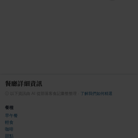
餐廳詳細資訊
ⓘ
以下資訊由 AI 從部落客食記彙整整理
·
了解我們如何精選
餐種
早午餐
輕食
咖啡
甜點