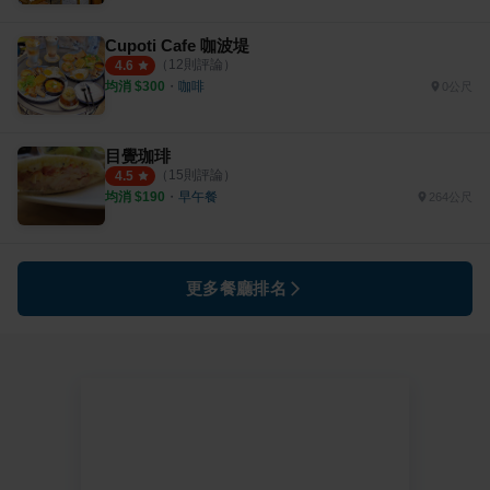
Cupoti Cafe 咖波堤
（
12
則評論）
4.6
均消 $
300
・
咖啡
0公尺
目覺珈琲
（
15
則評論）
4.5
均消 $
190
・
早午餐
264公尺
更多餐廳排名