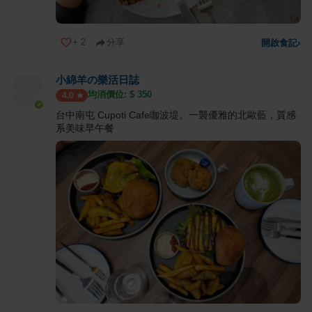
+
2
分享
開啟食記
›
小綿羊の樂活日誌
均消價位: $
350
4.0
台中南屯 Cupoti Cafe咖波堤。一襲優雅的北歐藍，質感
系美味早午餐