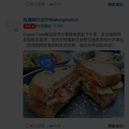
表示讚賞
分享
開啟食記
›
魚腦袋行走中Walkingfoolish
均消價位: $
350
4.5
Cupoti Cafe咖波堤早午餐輕食甜點下午茶，多元咖啡與
茶類飲品選擇，室內空間寬敞可放嬰兒推車與室外停車位
（疫情期間營業時間有所調整，提供外帶自取85折）
表示讚賞
分享
開啟食記
›