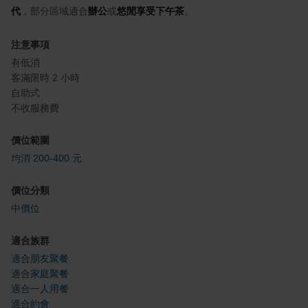
代
，部分區域適合
辦公
或
悠閒享受下午茶
。
注意事項
有低消
客滿限時 2 小時
自助式
不收服務費
價位範圍
均消 200-400 元
價位分類
中價位
適合族群
適合朋友聚餐
適合家庭聚餐
適合一人用餐
適合約會