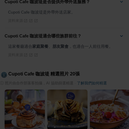
Cupoti Cafe 咖波堤是否提供外帶外送服務？
Cupoti Cafe 咖波堤是外帶外送店家。
資料來源
Cupoti Cafe 咖波堤適合哪些族群前往？
這家餐廳適合
家庭聚餐
、
朋友聚會
，也適合一人前往用餐。
資料來源
Cupoti Cafe 咖波堤
精選照片
20
張
ⓘ
照片由合作部落客拍攝，AI 協助篩選精選
·
了解我們如何精選