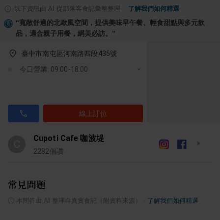
以下資訊由 AI 從部落客食記彙整整理
·
了解我們如何精選
“
寬敞舒適的北歐風空間，提供美味早午餐、輕食甜點與多元飲
品，適合親子用餐，網美必訪。
”
臺中市南屯區河南路四段435號
今日營業: 09:00-18:00
線上訂位
Cupoti Cafe 咖波堤
C
2282
個讚
常見問題
ⓘ
本問答由 AI 整理自真實食記（附資料來源）
·
了解我們如何精選