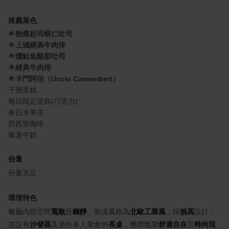
推薦菜色
🌟
熱熔起司蝦仁吐司
🌟
上城經典牛肉排
🌟
燻鮭魚酪梨吐司
🌟
經典牛肉排
🌟
卡門阿伯（Uncle Camembert）
千層蛋糕
每日限定蛋糕(巧克力)
春日水果茶
西西里咖啡
紫薯牛奶
份量
份量充足
環境特色
餐廳內部空間
寬敞
且
幽靜
，裝潢風格為
北歐工業風
，採
挑高
設計，
並設有
沙發區
及適合多人聚會的
長桌
，整體氛圍
舒適自在
且
時尚現