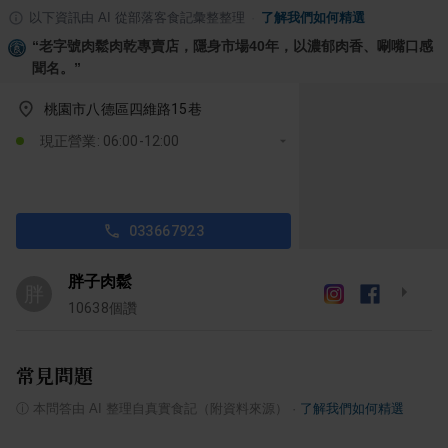
以下資訊由 AI 從部落客食記彙整整理
·
了解我們如何精選
“
老字號肉鬆肉乾專賣店，隱身市場40年，以濃郁肉香、唰嘴口感
聞名。
”
桃園市八德區四維路15巷
現正營業: 06:00-12:00
033667923
胖子肉鬆
胖
10638
個讚
常見問題
ⓘ
本問答由 AI 整理自真實食記（附資料來源）
·
了解我們如何精選