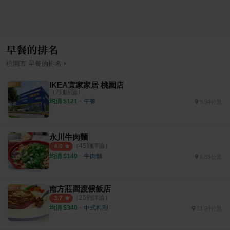
早餐的排名
›
桃園市
早餐
的排名
IKEA宜家家居 桃園店
（
7
則評論）
均消 $
121
・
午餐
9.94公里
永川牛肉麵
（
45
則評論）
4.0
均消 $
140
・
牛肉麵
8.03公里
南方莊園渡假飯店
（
25
則評論）
3.7
均消 $
340
・
中式料理
11.94公里