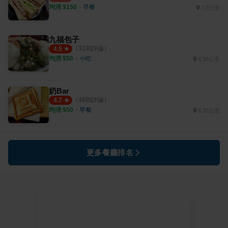
均消 $
150
・
早餐
7.3公里
九福包子
（
31
則評論）
4.5
均消 $
50
・
小吃
4.38公里
奶Bar
（
48
則評論）
4.7
均消 $
50
・
早餐
5.32公里
更多餐廳排名