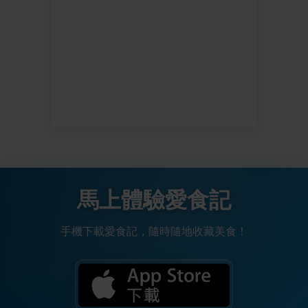
馬上體驗愛食記
手機下載愛食記，隨時隨地收藏美食！