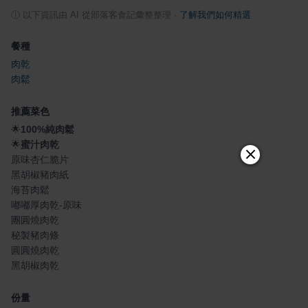
ⓘ
以下資訊由 AI 從部落客食記彙整整理
·
了解我們如何精選
餐種
肉乾
肉鬆
推薦菜色
🌟
100%純肉鬆
🌟
蜜汁肉乾
原味杏仁脆片
黑胡椒豬肉紙
海苔肉鬆
嘟嘟厚肉乾-原味
團圓燒肉乾
秘製豬肉條
圓圓燒肉乾
黑胡椒肉乾
份量