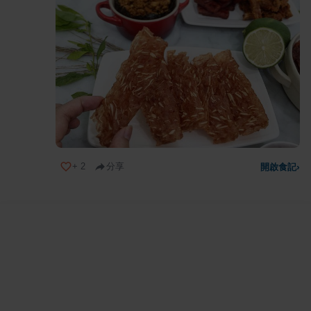
+
2
分享
開啟食記
›