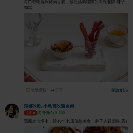
每口都吃得到豬肉香氣，越吃越唰嘴嘴的肉乾老牌-胖子
肉鬆
表示讚賞
分享
開啟食記
›
漠娜吃吃·小鳥胃吃遍台南
均消價位: $
200
4.5
隱藏於市場中，近40年老店傳統美食，胖子肉鬆(順味香)