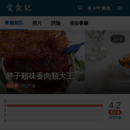
在 APP 開啟
餐廳資訊
照片
評論
相似餐廳
1
/
4
胖子順味香肉類大王
3
則評論
·
4.2
5
4.2
5 星：0 則評論
4
4 星：2 則評論
3
3 星：0 則評論
4.2
2
2 星：0 則評論
3
則評論
1
1 星：0 則評論