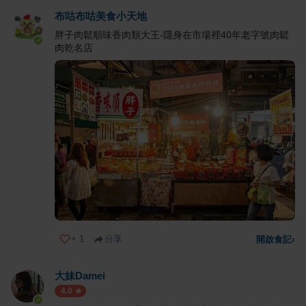
布咕布咕美食小天地
胖子肉鬆順味香肉類大王-隱身在市場裡40年老字號肉鬆
肉乾名店
+
1
分享
開啟食記
›
大妹Damei
4.0