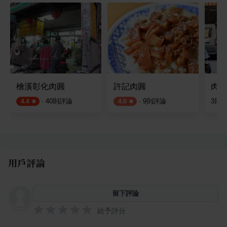
檜溪彰化肉圓
許記肉圓
肉圓
·
40
則評論
·
9
則評論
3
則
4.4
4.0
用戶評論
留下評論
給予評分