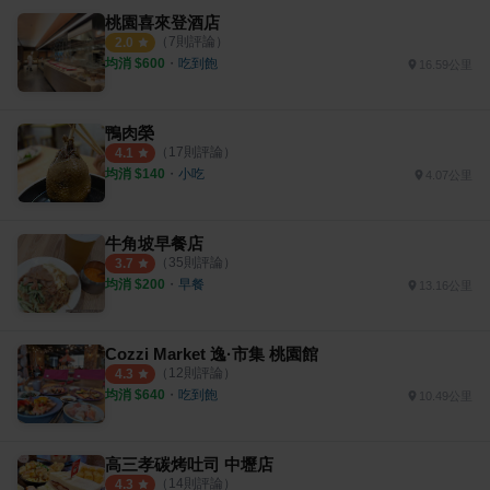
桃園喜來登酒店
（
7
則評論）
2.0
均消 $
600
・
吃到飽
16.59公里
鴨肉榮
（
17
則評論）
4.1
均消 $
140
・
小吃
4.07公里
牛角坡早餐店
（
35
則評論）
3.7
均消 $
200
・
早餐
13.16公里
Cozzi Market 逸·市集 桃園館
（
12
則評論）
4.3
均消 $
640
・
吃到飽
10.49公里
高三孝碳烤吐司 中壢店
（
14
則評論）
4.3