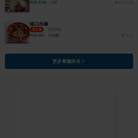
均消 $
100
・
小吃
84.92公里
港口吊橋
（
1
則評論）
5.0
均消 $
80
・
牛肉麵
0公尺
更多餐廳排名