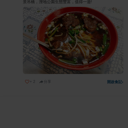
景吊橋，溼地公園生態豐富，值得一遊!
+
2
分享
開啟食記
›