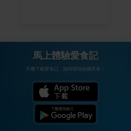
馬上體驗愛食記
手機下載愛食記，隨時隨地收藏美食！