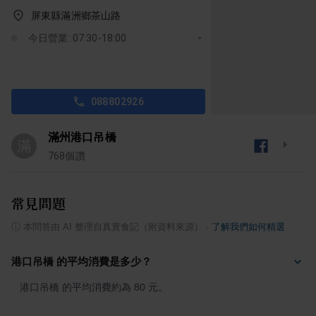
屏東縣滿洲鄉茶山路
今日營業: 07:30-18:00
088802926
滿州港口吊橋
滿
768
個讚
常見問題
ⓘ
本問答由 AI 整理自真實食記（附資料來源）
·
了解我們如何精選
港口吊橋 的平均消費是多少？
港口吊橋 的平均消費約為 80 元。