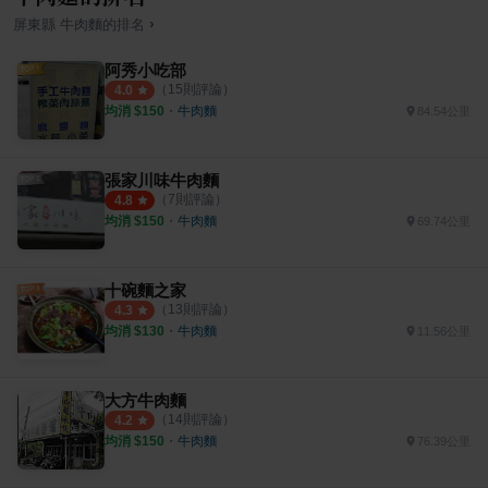
›
屏東縣
牛肉麵
的排名
阿秀小吃部
（
15
則評論）
4.0
均消 $
150
・
牛肉麵
84.54公里
張家川味牛肉麵
（
7
則評論）
4.8
均消 $
150
・
牛肉麵
69.74公里
十碗麵之家
（
13
則評論）
4.3
均消 $
130
・
牛肉麵
11.56公里
大方牛肉麵
（
14
則評論）
4.2
均消 $
150
・
牛肉麵
76.39公里