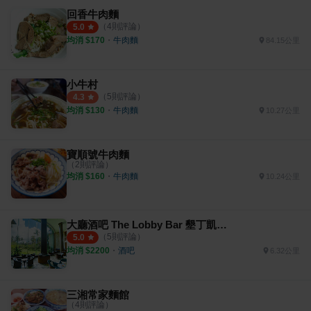
回香牛肉麵
（
4
則評論）
5.0
均消 $
170
・
牛肉麵
84.15公里
小牛村
（
5
則評論）
4.3
均消 $
130
・
牛肉麵
10.27公里
寶順號牛肉麵
（
2
則評論）
均消 $
160
・
牛肉麵
10.24公里
大廳酒吧 The Lobby Bar 墾丁凱撒大飯店
（
5
則評論）
5.0
均消 $
2200
・
酒吧
6.32公里
三湘常家麵館
（
4
則評論）