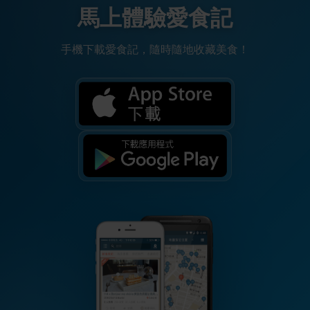
馬上體驗愛食記
手機下載愛食記，隨時隨地收藏美食！