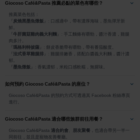
Giocoso Café&Pasta 推薦必點的菜色有哪些？
『
炭燒黑墨魚燉飯
』
: 口感適中，帶有濃厚海味，墨魚彈牙新
『
牛肝菌菇雞肉義大利麵
』
: 手工麵條有嚼勁，醬汁香濃，雞腿
『
瑪格利特披薩
』
『
法式香草雞腿排
』
: 雞腿排嫩香，搭配白醬義大利麵，醬汁濃
『
墨魚燉飯
』
: 香氣濃郁，米粒口感軟糯，無腥味。
如何預約 Giocoso Café&Pasta 的座位？
Giocoso Café&Pasta 的預約方式可透過其 Facebook 粉絲專頁
進行。
Giocoso Café&Pasta 適合哪些族群前往用餐？
Giocoso Café&Pasta 
適合約會
、
朋友聚餐
，也適合帶另一半一
同前往，並且是寵物友善餐廳。