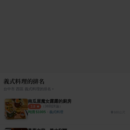
義式料理的排名
›
台中市
西區
義式料理
的排名
南瓜屋魔女露露的廚房
（
38
則評論）
3.8
均消 $
1005
・
義式料理
680公尺