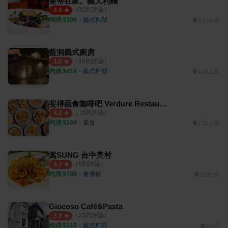
曼蒂在家。義大利麵
（
32
則評論）
4.4
均消 $
300
・
義式料理
2.13公里
藍洞義式廚房
（
16
則評論）
3.5
均消 $
418
・
義式料理
1.01公里
斐得蔬食咖啡吧 Verdure Restaurant
（
15
則評論）
4.2
均消 $
300
・
素食
1.55公里
嵩SUNG 台中美村
（
9
則評論）
4.3
均消 $
780
・
餐酒館
500公尺
Giocoso Café&Pasta
（
23
則評論）
3.8
均消 $
310
・
義式料理
0公尺