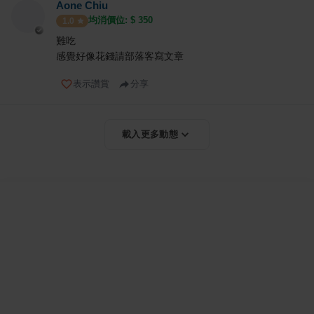
Aone Chiu
均消價位: $
350
1.0
難吃
感覺好像花錢請部落客寫文章
表示讚賞
分享
載入更多動態