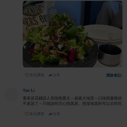
表示讚賞
分享
開啟食記
›
Yac Li
看來是花錢請人寫假推薦文～超級大地雷～口味跟服務就
不多說了～只能說吃完心情真差。想採地雷的可以去吃吃
表示讚賞
分享