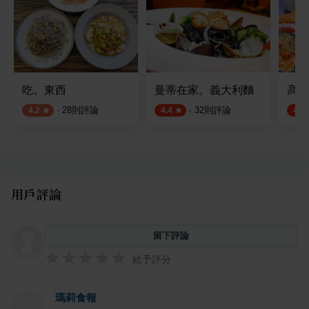
吃。東西
曼蒂在家。義大利麵
高沐
·
28
則評論
·
32
則評論
4.2
4.4
4.4
用戶評論
留下評論
給予評分
瑪莉食報