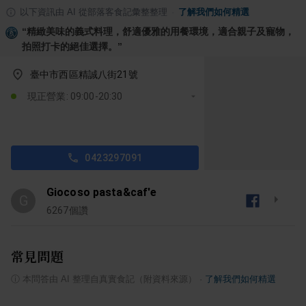
以下資訊由 AI 從部落客食記彙整整理
·
了解我們如何精選
“
精緻美味的義式料理，舒適優雅的用餐環境，適合親子及寵物，
拍照打卡的絕佳選擇。
”
臺中市西區精誠八街21號
現正營業: 09:00-20:30
0423297091
Giocoso pasta&caf'e
G
6267
個讚
常見問題
ⓘ
本問答由 AI 整理自真實食記（附資料來源）
·
了解我們如何精選