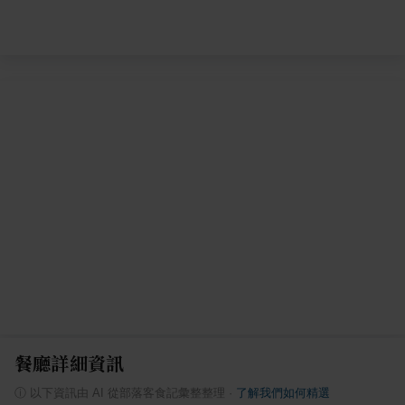
餐廳詳細資訊
ⓘ
以下資訊由 AI 從部落客食記彙整整理
·
了解我們如何精選