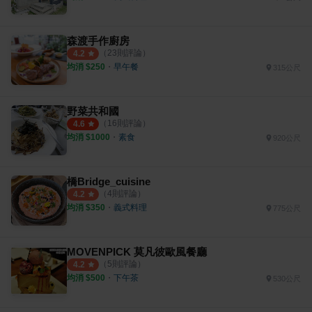
森渡手作廚房
（
23
則評論）
4.2
均消 $
250
・
早午餐
315公尺
野菜共和國
（
16
則評論）
4.6
均消 $
1000
・
素食
920公尺
橋Bridge_cuisine
（
4
則評論）
4.2
均消 $
350
・
義式料理
775公尺
MOVENPICK 莫凡彼歐風餐廳
（
5
則評論）
4.2
均消 $
500
・
下午茶
530公尺