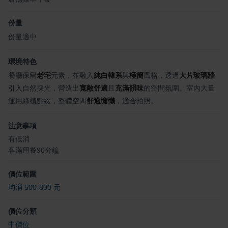
份量
份量適中
環境特色
餐廳保留
老宅
元素，並融入
純白韓系
與
極簡
風格，透過
大片玻璃牆
引入自然採光，營造出
寬敞舒適
且
充滿韻味
的空間氛圍。室內大量
運用綠植點綴，整體空間
舒適慵懶
，適合拍照。
注意事項
有低消
客滿用餐90分鐘
價位範圍
均消 500-800 元
價位分類
中價位