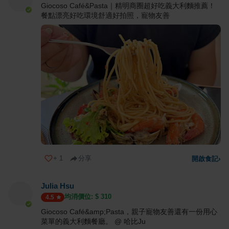
Giocoso Café&Pasta｜精明商圈超好吃義大利麵推薦！
餐點漂亮好吃環境舒適好拍照，寵物友善
+
1
分享
開啟食記
›
Julia Hsu
均消價位: $
310
4.5
Giocoso Café&amp;Pasta，親子寵物友善還有一份用心
菜單的義大利麵餐廳。 @ 哈比Ju