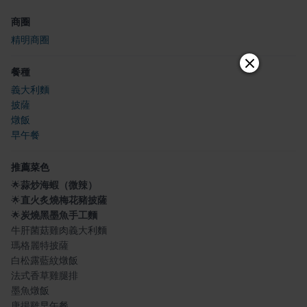
商圈
精明商圈
餐種
義大利麵
披薩
燉飯
早午餐
推薦菜色
🌟
蒜炒海蝦（微辣）
🌟
直火炙燒梅花豬披薩
🌟
炭燒黑墨魚手工麵
牛肝菌菇雞肉義大利麵
瑪格麗特披薩
白松露藍紋燉飯
法式香草雞腿排
墨魚燉飯
唐揚雞早午餐