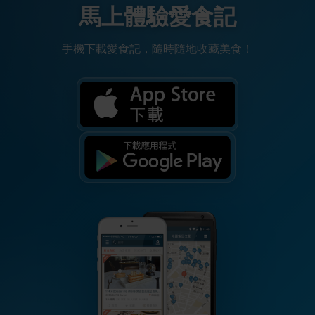
馬上體驗愛食記
手機下載愛食記，隨時隨地收藏美食！