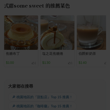
弎甜some sweet
的推薦菜色
焦糖布丁
塩之花焦糖捲
伯爵鮮奶茶
$100
$130
$140
1
1
1
大家都在搜尋
🔎 桃園地區的『甜點店』Top 15 推薦！
🔎 桃園地區的『咖啡廳』Top 15 推薦！