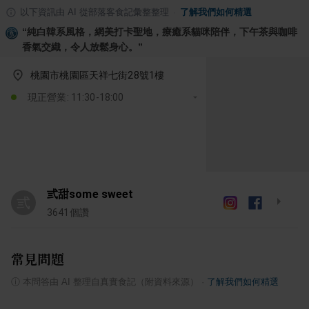
以下資訊由 AI 從部落客食記彙整整理
·
了解我們如何精選
“
純白韓系風格，網美打卡聖地，療癒系貓咪陪伴，下午茶與咖啡
香氣交織，令人放鬆身心。
”
桃園市桃園區天祥七街28號1樓
現正營業: 11:30-18:00
弎甜some sweet
弎
3641
個讚
常見問題
ⓘ
本問答由 AI 整理自真實食記（附資料來源）
·
了解我們如何精選