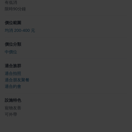
有低消
限時90分鐘
價位範圍
均消 200-400 元
價位分類
中價位
適合族群
適合拍照
適合朋友聚餐
適合約會
設施特色
寵物友善
可外帶