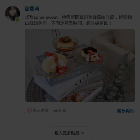
謝蘿莉
弎甜some sweet。桃園新開幕絕美韓風咖啡廳，輕鬆拍
出韓妞美照，不固定營業時間、想吃碰運氣！
表示讚賞
分享
開啟食記
›
載入更多動態