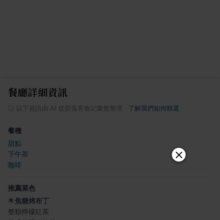
餐廳詳細資訊
ⓘ
以下資訊由 AI 從部落客食記彙整整理
·
了解我們如何精選
餐種
甜點
下午茶
咖啡
推薦菜色
🌟
焦糖烤布丁
整顆檸檬紅茶