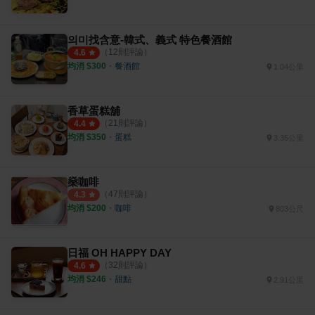
의미找含意-韓式、義式 特色餐酒館
（
12
則評論）
4.6
均消 $
300
・
餐酒館
1.04公里
香草蛋糕舖
（
21
則評論）
4.4
均消 $
350
・
蛋糕
3.35公里
燊咖啡
（
47
則評論）
4.3
均消 $
200
・
咖啡
803公尺
日福 OH HAPPY DAY
（
32
則評論）
4.6
均消 $
246
・
甜點
2.91公里