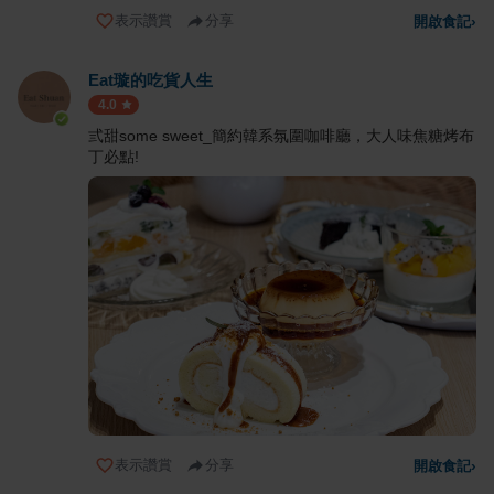
表示讚賞
分享
開啟食記
›
Eat璇的吃貨人生
4.0
弎甜some sweet_簡約韓系氛圍咖啡廳，大人味焦糖烤布
丁必點!
表示讚賞
分享
開啟食記
›