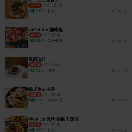
（
158
則評論）
4.4
均消 $
120
・
甜點
2.99公里
café 4 fun 咖啡趣
（
29
則評論）
4.1
均消 $
300
・
親子餐廳
2.04公里
風雨珈琲
（
45
則評論）
4.2
均消 $
330
・
咖啡
3.81公里
義式屋古拉爵
（
13
則評論）
3.5
均消 $
280
・
義式料理
3.97公里
Meat Up 覓晌 桃園中茂店
（
13
則評論）
4.2
均消 $
400
・
甜點
1.03公里