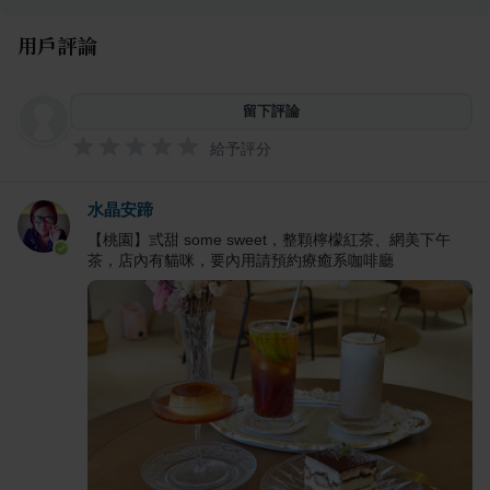
用戶評論
留下評論
給予評分
水晶安蹄
【桃園】弎甜 some sweet，整顆檸檬紅茶、網美下午
茶，店內有貓咪，要內用請預約療癒系咖啡廳