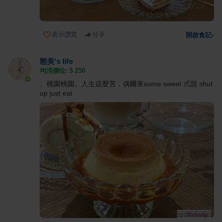
表示讚賞
分享
開啟食記
›
憨美's life
均消價位: $
250
。桃園桃園。人生這麼苦，偶爾來some sweet 弎甜 shut
up just eat