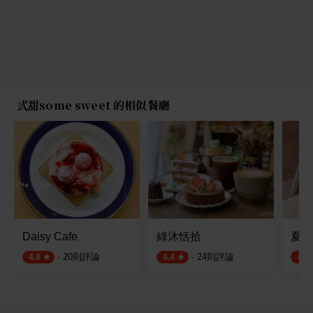
弎甜some sweet 的相似餐廳
Daisy Cafe
綠沐恬拾
夏烏
·
20
則評論
·
24
則評論
4.8
4.4
4.8