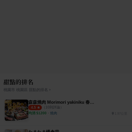
甜點的排名
›
桃園市
桃園區
甜點
的排名
森森燒肉 Morimori yakiniku 春日店
（
10
則評論）
4.5
均消 $
1200
・
燒肉
1.97公里
たまたま慢食堂