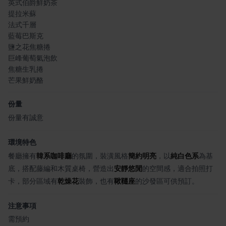
英式伯爵鮮奶茶
提拉米蘇
法式千層
藍莓巴斯克
鹽之花焦糖捲
巨峰葡萄氣泡飲
焦糖生乳捲
芒果鮮奶酪
份量
份量有誠意
環境特色
餐廳擁有
韓系咖啡廳
的氛圍，裝潢風格
簡約明亮
，以
純白色系
為基
底，搭配藤編和木質桌椅，營造出
安靜悠閒
的空間感，適合拍照打
卡，部分區域有
乾燥花
裝飾，也有
鞦韆座
的沙發區可供預訂。
注意事項
需預約