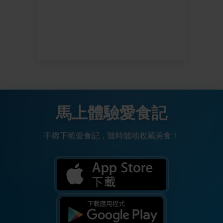
馬上體驗愛食記
手機下載愛食記，隨時隨地收藏美食！