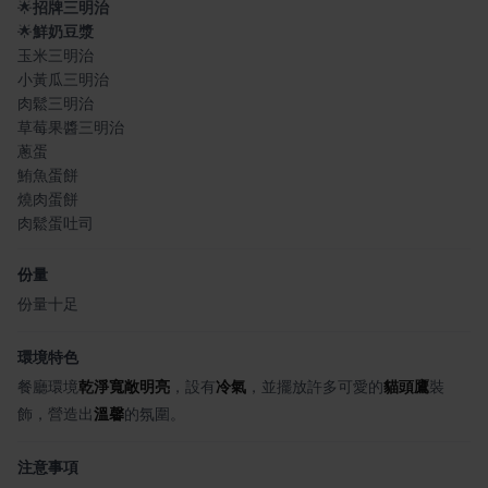
🌟
招牌三明治
🌟
鮮奶豆漿
玉米三明治
小黃瓜三明治
肉鬆三明治
草莓果醬三明治
蔥蛋
鮪魚蛋餅
燒肉蛋餅
肉鬆蛋吐司
份量
份量十足
環境特色
餐廳環境
乾淨寬敞明亮
，設有
冷氣
，並擺放許多可愛的
貓頭鷹
裝
飾，營造出
溫馨
的氛圍。
注意事項