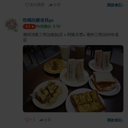
表示讚賞
分享
開啟食記
›
吃喝玩樂准貝go
均消價位: $
50
4.5
潮州消夜三明治創始店 x 阿隆豆漿x 潮州三明治50年老
店
+
1
分享
開啟食記
›