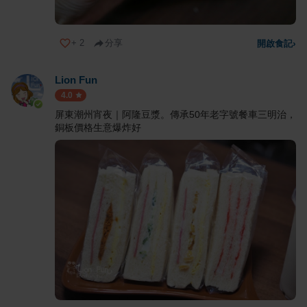
+
2
分享
開啟食記
›
Lion Fun
4.0
屏東潮州宵夜｜阿隆豆漿。傳承50年老字號餐車三明治，
銅板價格生意爆炸好