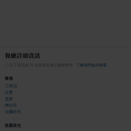
餐廳詳細資訊
ⓘ
以下資訊由 AI 從部落客食記彙整整理
·
了解我們如何精選
餐種
三明治
豆漿
蛋餅
烤吐司
法國吐司
推薦菜色