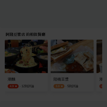
阿隆豆漿店 的相似餐廳
潮麵
陸橋豆漿
潮州
·
12
則評論
·
5
則評論
4.9
3.0
4.2