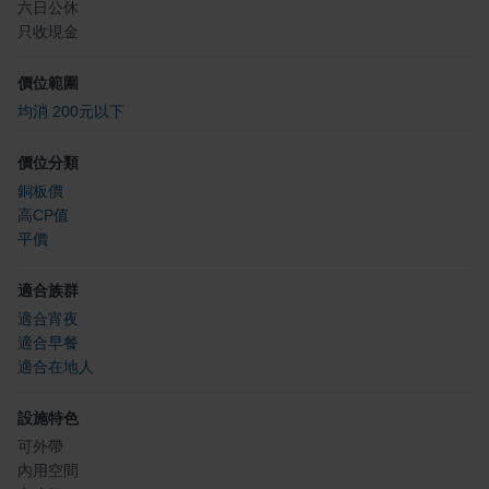
六日公休
只收現金
價位範圍
均消 200元以下
價位分類
銅板價
高CP值
平價
適合族群
適合宵夜
適合早餐
適合在地人
設施特色
可外帶
內用空間