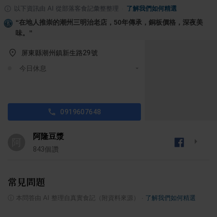
以下資訊由 AI 從部落客食記彙整整理
·
了解我們如何精選
“
在地人推崇的潮州三明治老店，50年傳承，銅板價格，深夜美
味。
”
屏東縣潮州鎮新生路29號
今日休息
0919607648
阿隆豆漿
阿
843
個讚
常見問題
ⓘ
本問答由 AI 整理自真實食記（附資料來源）
·
了解我們如何精選