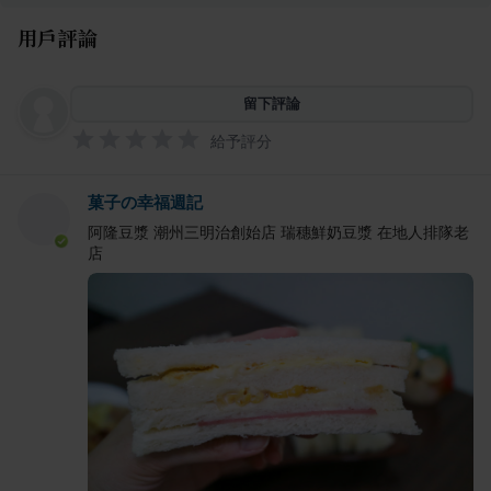
用戶評論
留下評論
給予評分
菓子の幸福週記
阿隆豆漿 潮州三明治創始店 瑞穗鮮奶豆漿 在地人排隊老
店