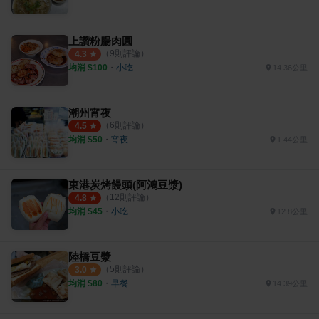
上讚粉腸肉圓
（
9
則評論）
4.3
均消 $
100
・
小吃
14.36公里
潮州宵夜
（
6
則評論）
4.5
均消 $
50
・
宵夜
1.44公里
東港炭烤饅頭(阿鴻豆漿)
（
12
則評論）
4.8
均消 $
45
・
小吃
12.8公里
陸橋豆漿
（
5
則評論）
3.0
均消 $
80
・
早餐
14.39公里