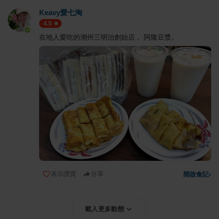
Keavy愛七淘
4.5
在地人愛吃的潮州三明治創始店， 阿隆豆漿。
表示讚賞
分享
開啟食記
›
載入更多動態