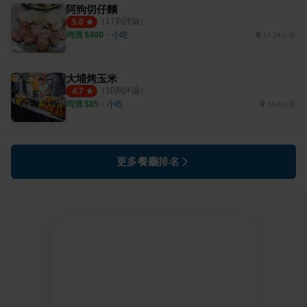
阿狗切仔麵
（
17
則評論）
5.0
均消 $
400
・
小吃
14.34公里
大埔烤玉米
（
10
則評論）
4.7
均消 $
85
・
小吃
14.8公里
更多餐廳排名