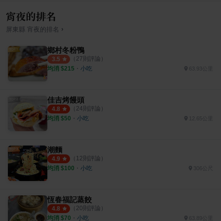
宵夜的排名
›
屏東縣
宵夜
的排名
鄉村冬粉鴨
（
27
則評論）
3.5
均消 $
215
・
小吃
63.93公里
佳吉烤饅頭
（
24
則評論）
4.8
均消 $
50
・
小吃
12.65公里
潮麵
（
12
則評論）
4.9
均消 $
100
・
小吃
306公尺
恆春福記蒸餃
（
20
則評論）
4.8
均消 $
70
・
小吃
63.89公里