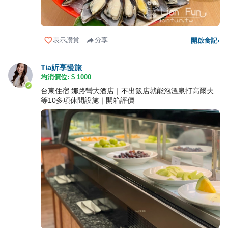
表示讚賞
分享
開啟食記
›
Tia妡享慢旅
均消價位: $
1000
台東住宿 娜路彎大酒店｜不出飯店就能泡溫泉打高爾夫
等10多項休閒設施｜開箱評價