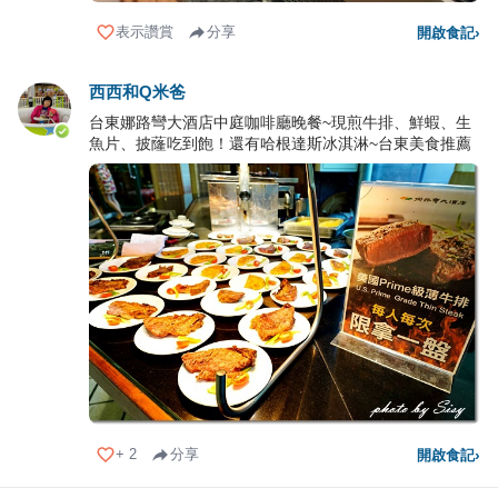
表示讚賞
分享
開啟食記
›
西西和Q米爸
台東娜路彎大酒店中庭咖啡廳晚餐~現煎牛排、鮮蝦、生
魚片、披蕯吃到飽！還有哈根達斯冰淇淋~台東美食推薦
+
2
分享
開啟食記
›