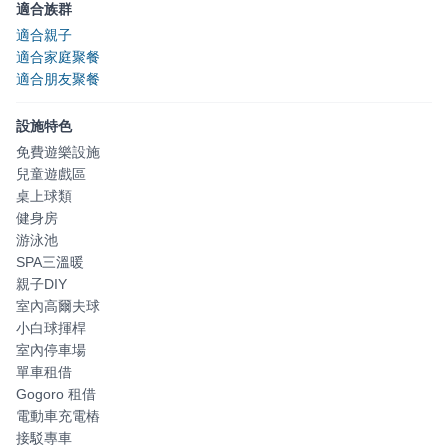
適合族群
適合親子
適合家庭聚餐
適合朋友聚餐
設施特色
免費遊樂設施
兒童遊戲區
桌上球類
健身房
游泳池
SPA三溫暖
親子DIY
室內高爾夫球
小白球揮桿
室內停車場
單車租借
Gogoro 租借
電動車充電樁
接駁專車