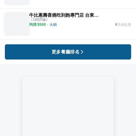
牛比蔥壽喜燒吃到飽專門店 台東博愛加盟店
（
1
則評論）
均消 $
500
・
火鍋
3.05公里
更多餐廳排名