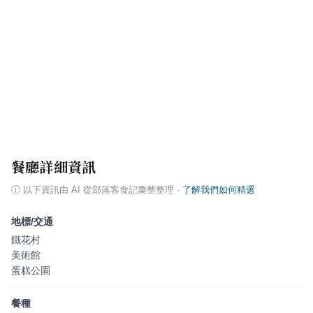
餐廳詳細資訊
ⓘ
以下資訊由 AI 從部落客食記彙整整理
·
了解我們如何精選
地標/交通
鐵花村
美術館
蛋糕公園
餐種