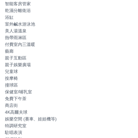
智能客房管家
乾濕分離衛浴
浴缸
室外鹹水游泳池
美人湯溫泉
熱帶雨淋區
付費室內三溫暖
藝廊
親子互動區
親子娛樂廣場
兒童球
按摩椅
撞球區
保健室/哺乳室
免費下午茶
商店街
4K高爾夫球
娛樂空間 (賽車、娃娃機等)
特調研究室
駐唱表演