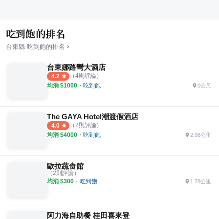
吃到飽的排名
›
台東縣
吃到飽
的排名
台東娜路彎大酒店
（
4
則評論）
4.2
均消 $
1000
・
吃到飽
0公尺
The GAYA Hotel潮渡假酒店
（
2
則評論）
4.0
均消 $
4000
・
吃到飽
2.96公里
歐拉蔬食館
（
2
則評論）
均消 $
300
・
吃到飽
1.78公里
阿力海自助餐 桂田喜來登