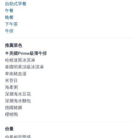
自助式早餐
午餐
晚餐
下午茶
牛排
推薦菜色
🌟
美國Prime級薄牛排
哈根達斯冰淇淋
泰國明果頂級冰淇淋
卑南豬血湯
米苔目
海產粥
深層海水豆花
深層海水麵包
德國豬腳
櫻桃鴨
份量
份量相當豐盛