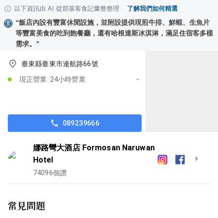
以下資訊由 AI 從部落客食記彙整整理
·
了解我們如何精選
“
飯店內設有豐富休閒設施，並附設提供現煎牛排、鮮蝦、生魚片
等豐富美食的吃到飽餐廳，還有哈根達斯冰淇淋，滿足住宿客多樣
需求。
”
臺東縣臺東市連航路66號
現正營業: 24小時營業
089239666
娜路彎大酒店 Formosan Naruwan
Hotel
74096
個讚
常見問題