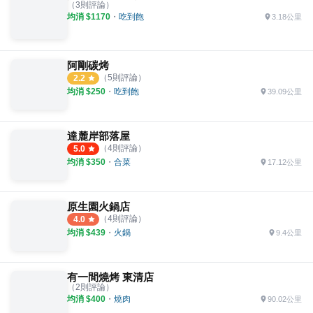
（
3
則評論）
均消 $
1170
・
吃到飽
3.18公里
阿剛碳烤
（
5
則評論）
2.2
均消 $
250
・
吃到飽
39.09公里
達麓岸部落屋
（
4
則評論）
5.0
均消 $
350
・
合菜
17.12公里
原生園火鍋店
（
4
則評論）
4.0
均消 $
439
・
火鍋
9.4公里
有一間燒烤 東清店
（
2
則評論）
均消 $
400
・
燒肉
90.02公里