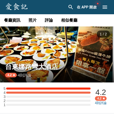
在 APP 開啟
餐廳資訊
照片
評論
相似餐廳
1
/
2
台東娜路彎大酒店
4
則評論
·
4.2
5
4.2
5 星：1 則評論
4
4 星：1 則評論
3
3 星：0 則評論
4.2
2
2 星：0 則評論
4
則評論
1
1 星：0 則評論