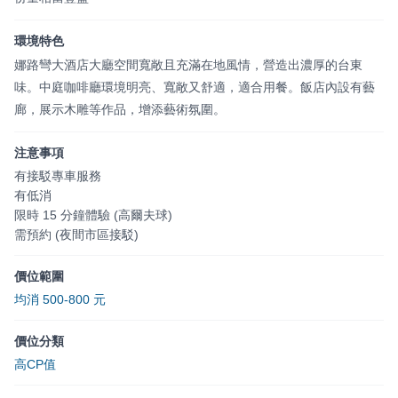
環境特色
娜路彎大酒店大廳空間寬敞且充滿在地風情，營造出濃厚的台東
味。中庭咖啡廳環境明亮、寬敞又舒適，適合用餐。飯店內設有藝
廊，展示木雕等作品，增添藝術氛圍。
注意事項
有接駁專車服務
有低消
限時 15 分鐘體驗 (高爾夫球)
需預約 (夜間市區接駁)
價位範圍
均消 500-800 元
價位分類
高CP值