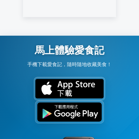
馬上體驗愛食記
手機下載愛食記，隨時隨地收藏美食！