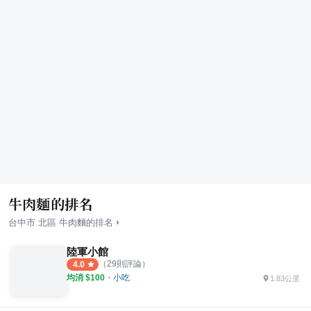
牛肉麵的排名
›
台中市
北區
牛肉麵
的排名
陸軍小館
（
29
則評論）
4.0
均消 $
100
・
小吃
1.83公里