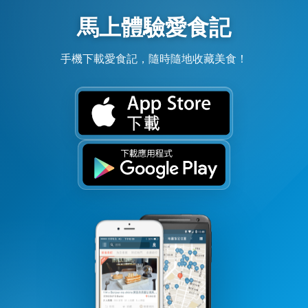
馬上體驗愛食記
手機下載愛食記，隨時隨地收藏美食！