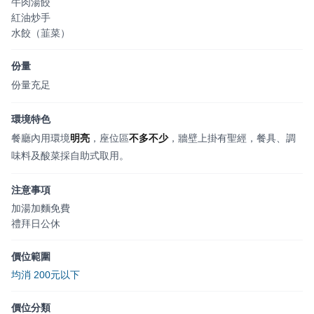
牛肉湯餃
紅油炒手
水餃（韮菜）
份量
份量充足
環境特色
餐廳內用環境
明亮
，座位區
不多不少
，牆壁上掛有聖經，餐具、調
味料及酸菜採自助式取用。
注意事項
加湯加麵免費
禮拜日公休
價位範圍
均消 200元以下
價位分類