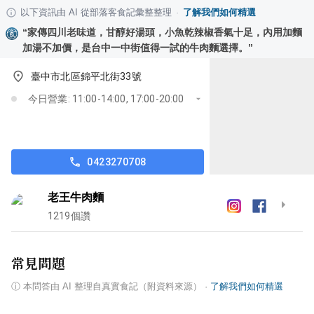
以下資訊由 AI 從部落客食記彙整整理
·
了解我們如何精選
“
家傳四川老味道，甘醇好湯頭，小魚乾辣椒香氣十足，內用加麵
加湯不加價，是台中一中街值得一試的牛肉麵選擇。
”
臺中市北區錦平北街33號
今日營業: 11:00-14:00, 17:00-20:00
0423270708
老王牛肉麵
1219
個讚
常見問題
ⓘ
本問答由 AI 整理自真實食記（附資料來源）
·
了解我們如何精選