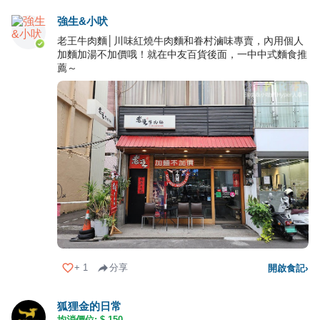
強生&小吠
老王牛肉麵│川味紅燒牛肉麵和眷村滷味專賣，內用個人
加麵加湯不加價哦！就在中友百貨後面，一中中式麵食推
薦～
+
1
分享
開啟食記
›
狐狸金的日常
均消價位: $
150