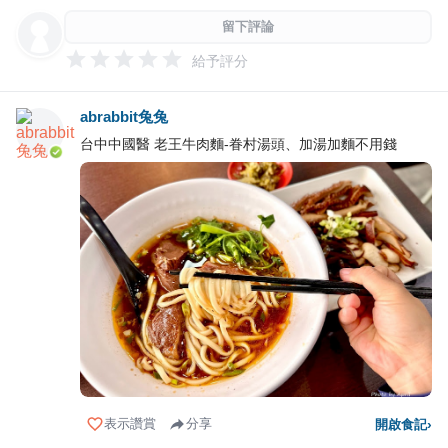
留下評論
給予評分
abrabbit兔兔
台中中國醫 老王牛肉麵-眷村湯頭、加湯加麵不用錢
表示讚賞
分享
開啟食記
›