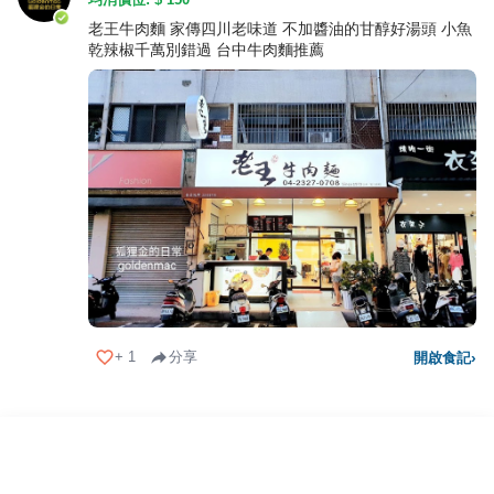
老王牛肉麵 家傳四川老味道 不加醬油的甘醇好湯頭 小魚
乾辣椒千萬別錯過 台中牛肉麵推薦
+
1
分享
開啟食記
›