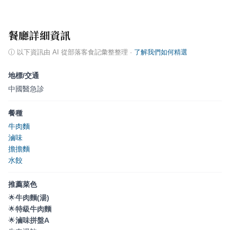
餐廳詳細資訊
ⓘ
以下資訊由 AI 從部落客食記彙整整理
·
了解我們如何精選
地標/交通
中國醫急診
餐種
牛肉麵
滷味
擔擔麵
水餃
推薦菜色
🌟
牛肉麵(湯)
🌟
特級牛肉麵
🌟
滷味拼盤A