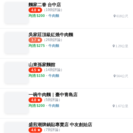
麵家二眷 台中店
（
19
則評論）
4.8
均消 $
200
・
牛肉麵
618公尺
吳家莊頂級紅燒牛肉麵
（
26
則評論）
3.7
均消 $
275
・
牛肉麵
1.29公里
山東孫家麵館
（
14
則評論）
4.5
均消 $
150
・
牛肉麵
564公尺
一碗牛肉麵｜臺中青島店
（
5
則評論）
4.8
均消 $
200
・
牛肉麵
1.67公里
盛煎潮牌鍋貼專賣店 中友創始店
（
7
則評論）
4.6