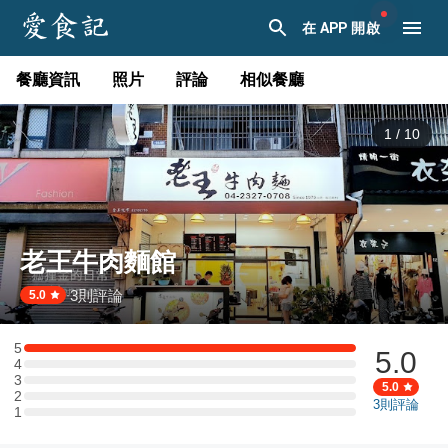
在 APP 開啟
餐廳資訊
照片
評論
相似餐廳
1
/
10
老王牛肉麵館
3
則評論
·
5.0
5
5.0
5 星：1 則評論
4
4 星：0 則評論
3
3 星：0 則評論
5.0
2
2 星：0 則評論
3
則評論
1
1 星：0 則評論