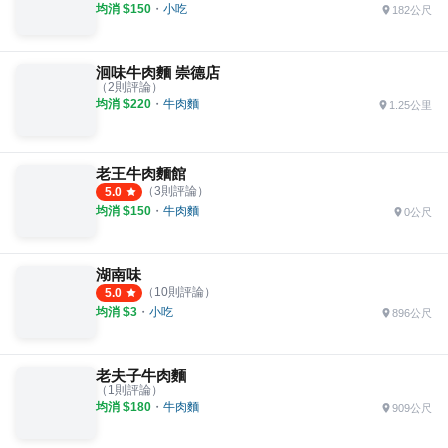
均消 $
150
・
小吃
182公尺
洄味牛肉麵 崇德店
（
2
則評論）
均消 $
220
・
牛肉麵
1.25公里
老王牛肉麵館
（
3
則評論）
5.0
均消 $
150
・
牛肉麵
0公尺
湖南味
（
10
則評論）
5.0
均消 $
3
・
小吃
896公尺
老夫子牛肉麵
（
1
則評論）
均消 $
180
・
牛肉麵
909公尺