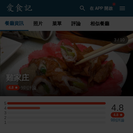
在 APP 開啟
餐廳資訊
照片
菜單
評論
相似餐廳
3
/
10
雞家庄
9
則評論
·
4.8
5
4.8
5 星：3 則評論
4
4 星：1 則評論
3
3 星：0 則評論
4.8
2
2 星：0 則評論
9
則評論
1
1 星：0 則評論