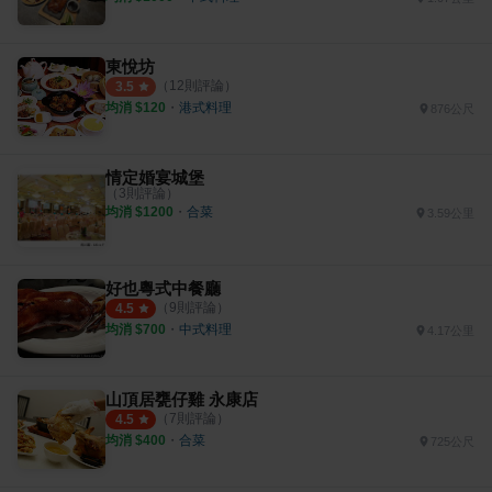
東悅坊
（
12
則評論）
3.5
均消 $
120
・
港式料理
876公尺
情定婚宴城堡
（
3
則評論）
均消 $
1200
・
合菜
3.59公里
好也粵式中餐廳
（
9
則評論）
4.5
均消 $
700
・
中式料理
4.17公里
山頂居甕仔雞 永康店
（
7
則評論）
4.5
均消 $
400
・
合菜
725公尺