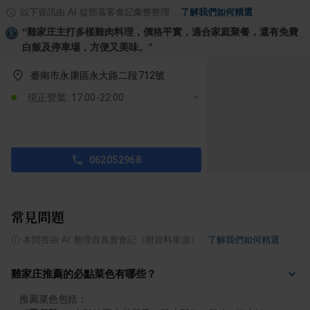
以下資訊由 AI 從部落客食記彙整整理
·
了解我們如何精選
“
雞家庄主打多樣雞肉料理，價格平實，適合家庭聚餐，還有免費
白飯及停車場，方便又美味。
”
臺南市永康區永大路二段712號
現正營業: 17:00-22:00
062052968
常見問題
ⓘ
本問答由 AI 整理自真實食記（附資料來源）
·
了解我們如何精選
雞家庄推薦的必點菜色有哪些？