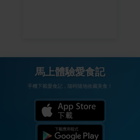
馬上體驗愛食記
手機下載愛食記，隨時隨地收藏美食！