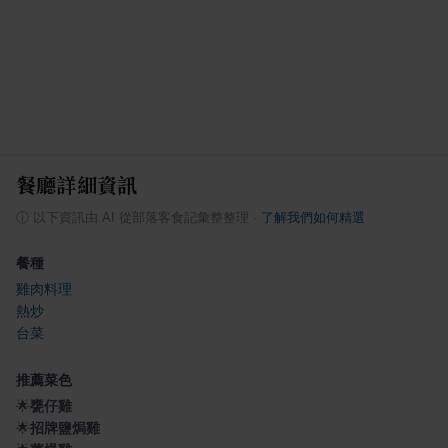
餐廳詳細資訊
ⓘ
以下資訊由 AI 從部落客食記彙整整理
·
了解我們如何精選
餐種
雞肉料理
熱炒
台菜
推薦菜色
🌟
甕仔雞
🌟
招牌鹽焗雞