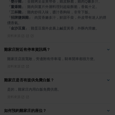
『
甕仔雞
』
『
薑爆雞
』
『
三杯雞
』
『
招牌鹽焗雞
』
: 肉質香嫩多汁，鮮甜不柴，外皮帶有迷人的煙
『
金沙豆腐
』
: 雞蛋豆腐外皮裹上鹹蛋黃香，外酥內滑嫩。
資料來源
雞家庄附近有停車資訊嗎？
雞家庄店面寬敞，旁邊附有停車場，騎車開車都很方便。
資料來源
雞家庄是否有提供免費白飯？
是的，雞家庄內用白飯免費供應。
資料來源
如何預約雞家庄的座位？