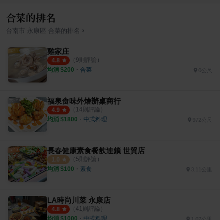
合菜的排名
›
台南市
永康區
合菜
的排名
雞家庄
（
9
則評論）
4.8
均消 $
200
・
合菜
0公尺
福泉食味外燴辦桌商行
（
14
則評論）
4.9
均消 $
1800
・
中式料理
972公尺
長春健康素食餐飲連鎖 世貿店
（
5
則評論）
1.0
均消 $
100
・
素食
3.11公里
LA時尚川菜 永康店
（
41
則評論）
4.8
均消 $
1000
・
中式料理
1.07公里