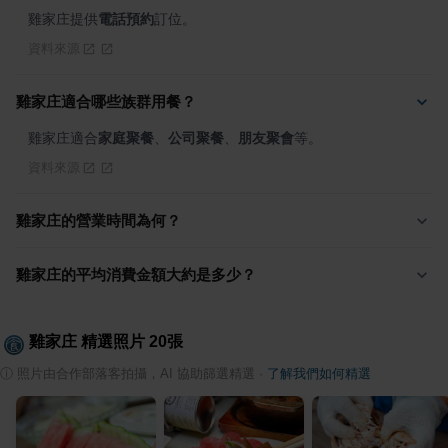
雞家庄提供
電話預約
訂位。
資料來源
雞家庄適合哪些族群用餐？
雞家庄適合
家庭聚餐
、
公司聚餐
、
朋友聚會
等。
資料來源
雞家庄的營業時間為何？
雞家庄的平均消費金額大約是多少？
雞家庄
精選照片
20
張
ⓘ
照片由合作部落客拍攝，AI 協助篩選精選
·
了解我們如何精選