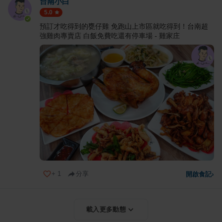
台南小白
5.0
預訂才吃得到的甕仔雞 免跑山上市區就吃得到！台南超
強雞肉專賣店 白飯免費吃還有停車場 - 雞家庄
+
1
分享
開啟食記
›
載入更多動態