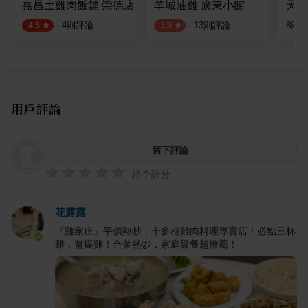
嘉昌土雞肉飯舖 崇德店
羊城油雞 廣東小館
天美
·
4
則評論
·
13
則評論
8
則
4.5
3.9
用戶評論
留下評論
給予評分
花露露
『雞家庄』平價熱炒，十多種雞肉料理專賣店！必點三杯
雞，薑爆雞！合菜熱炒，家庭聚餐超推薦！