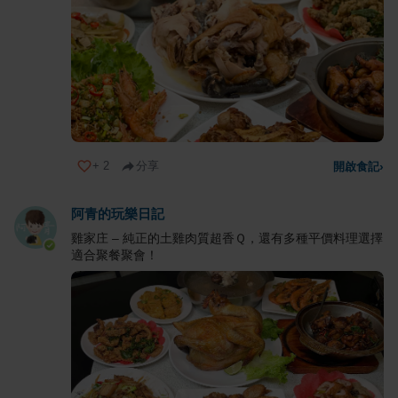
+
2
分享
開啟食記
›
阿青的玩樂日記
雞家庄 – 純正的土雞肉質超香Ｑ，還有多種平價料理選擇
適合聚餐聚會！