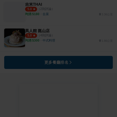
吉米THAI
（
2
則評論）
5.0
均消 $
180
・
合菜
3.36公里
異人館 崑山店
（
4
則評論）
5.0
均消 $
300
・
中式料理
1.86公里
更多餐廳排名