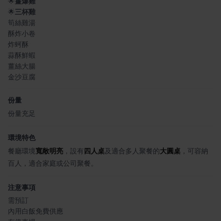
🌟
薑爆雞
🌟
三杯雞
筍絲雞湯
酥炸小卷
炸蚵酥
蒜酥鮮蝦
薑絲大腸
金沙豆腐
份量
份量充足
環境特色
餐廳環境
寬敞明亮
，設有
四人桌
及適合多人聚餐的
大圓桌
，可容納
百人，適合家庭或公司聚餐。
注意事項
需預訂
內用白飯免費供應