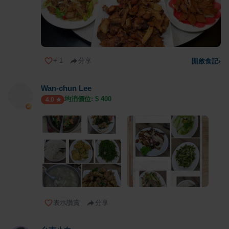
+
1
分享
開啟食記
›
Wan-chun Lee
均消價位: $
400
4.0
表示讚賞
分享