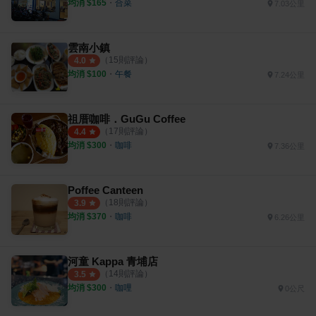
均消 $
165
・
合菜
7.03公里
雲南小鎮
（
15
則評論）
4.0
均消 $
100
・
午餐
7.24公里
祖厝咖啡．GuGu Coffee
（
17
則評論）
4.4
均消 $
300
・
咖啡
7.36公里
Poffee Canteen
（
18
則評論）
3.9
均消 $
370
・
咖啡
6.26公里
河童 Kappa 青埔店
（
14
則評論）
3.5
均消 $
300
・
咖哩
0公尺