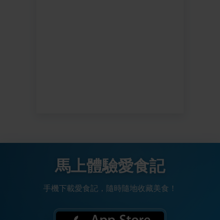
馬上體驗愛食記
手機下載愛食記，隨時隨地收藏美食！