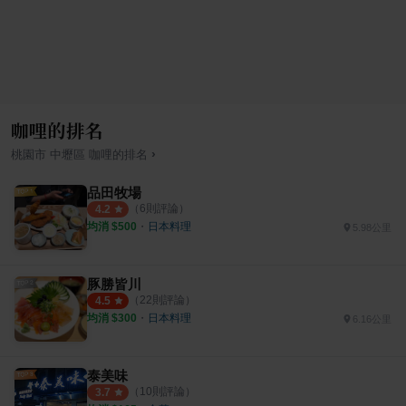
咖哩的排名
›
桃園市
中壢區
咖哩
的排名
品田牧場
（
6
則評論）
4.2
均消 $
500
・
日本料理
5.98公里
豚勝皆川
（
22
則評論）
4.5
均消 $
300
・
日本料理
6.16公里
泰美味
（
10
則評論）
3.7