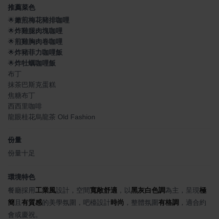
推薦菜色
🌟
嫩煎梅花豬排咖哩
🌟
炸雞腿肉塊咖哩
🌟
煎雞胸肉卷咖哩
🌟
炸豬菲力咖哩飯
🌟
炸牡蠣咖哩飯
布丁
抹茶巴斯克蛋糕
焦糖布丁
西西里咖啡
龍眼桂花烏龍茶 Old Fashion
份量
份量十足
環境特色
餐廳採用
工業風
設計，空間
寬敞舒適
，以
黑灰白色調
為主，呈現
極
簡
且
有質感
的美學氛圍，吧檯設計
時尚
，整體氛圍
有格調
，適合約
會或慶祝。