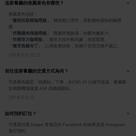
這家餐廳的推薦菜色有哪些？
『
嫩煎松阪豬咖哩飯
』
: 豬肉脆口彈牙，搭配獨特風味的咖哩
『
炸雞腿肉塊咖哩飯
』
『
炸豬菲力咖哩飯
』
『
微苦焦糖布丁
』
: 口感紮實綿密，焦糖汁苦甜交織不膩口。
資料來源
前往這家餐廳的交通方式為何？
可搭乘高鐵至「桃園站」下車，步行約 10 分鐘可抵達。餐廳鄰
近桃園機場捷運 A18 高鐵桃園站。
資料來源
如何預約訂位？
可透過河童 Kappa 青埔店的 Facebook 粉絲專頁或 Instagram 
進行預約。