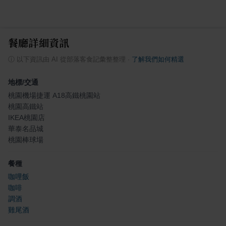
餐廳詳細資訊
ⓘ
以下資訊由 AI 從部落客食記彙整整理
·
了解我們如何精選
地標/交通
桃園機場捷運 A18高鐵桃園站
桃園高鐵站
IKEA桃園店
華泰名品城
桃園棒球場
餐種
咖哩飯
咖啡
調酒
雞尾酒