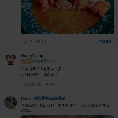
+
1
分享
開啟食記
›
HenryTseng
均消價位: $
350
1.0
和威尼斯店比起來差很多
品質和價格不如創始店
表示讚賞
分享
Darren蘋果樹旅遊玩樂誌
河童咖哩》時尚咖哩、調酒餐酒館，桃園高鐵附近美食
(菜單)