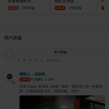
瓦城泰國料理
叁匠居酒屋
Pi
·
18
則評論
·
17
則評論
4.2
4.5
5.0
用戶評論
留下評論
給予評分
哪裡人，你說呢。
均消價位: $
300
5.0
河童 Kappa 青埔店 | 咖哩、咖啡、雞尾酒三合一的餐酒
館，近機場捷運 A18、桃園高鐵、IKEA