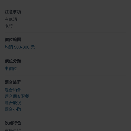
注意事項
有低消
限時
價位範圍
均消 500-800 元
價位分類
中價位
適合族群
適合約會
適合朋友聚餐
適合慶祝
適合小酌
設施特色
有停車場