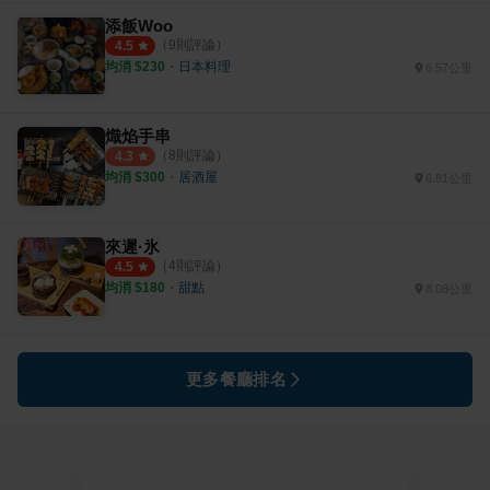
添飯Woo
（
9
則評論）
4.5
均消 $
230
・
日本料理
6.57公里
熾焰手串
（
8
則評論）
4.3
均消 $
300
・
居酒屋
6.81公里
來遲·氷
（
4
則評論）
4.5
均消 $
180
・
甜點
8.08公里
更多餐廳排名