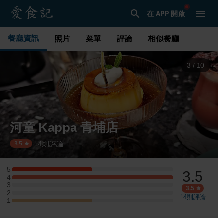
在 APP 開啟
餐廳資訊
照片
菜單
評論
相似餐廳
3
/
10
河童 Kappa 青埔店
14
則評論
·
3.5
5
3.5
5 星：1 則評論
4
4 星：2 則評論
3
3 星：0 則評論
3.5
2
2 星：0 則評論
14
則評論
1
1 星：1 則評論