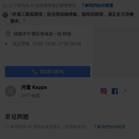
以下資訊由 AI 從部落客食記彙整整理
·
了解我們如何精選
“
舒適工業風環境，提供美味咖哩飯、咖啡和調酒，滿足多元用餐
需求。
”
桃園市中壢區青峰路一段49號
現正營業: 12:00-15:00, 17:30-00:00
032872878
河童 Kappa
河
2477
個讚
常見問題
ⓘ
本問答由 AI 整理自真實食記（附資料來源）
·
了解我們如何精選