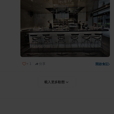
+
1
分享
開啟食記
›
載入更多動態