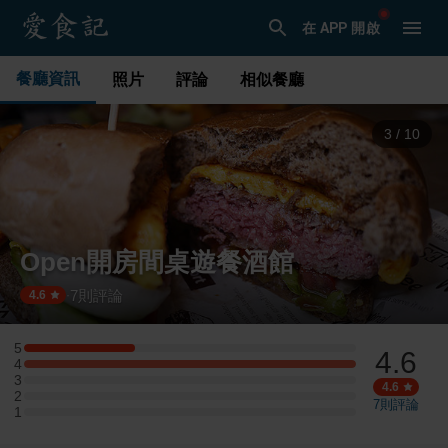
在 APP 開啟
餐廳資訊
照片
評論
相似餐廳
3
/
10
Open開房間桌遊餐酒館
7
則評論
·
4.6
5
4.6
5 星：1 則評論
4
4 星：3 則評論
3
3 星：0 則評論
4.6
2
2 星：0 則評論
7
則評論
1
1 星：0 則評論