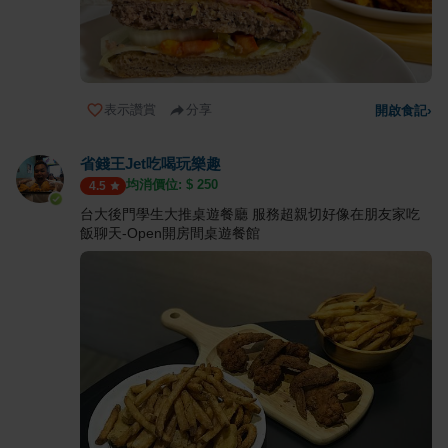
表示讚賞
分享
開啟食記
›
省錢王Jet吃喝玩樂趣
均消價位: $
250
4.5
台大後門學生大推桌遊餐廳 服務超親切好像在朋友家吃
飯聊天-Open開房間桌遊餐館