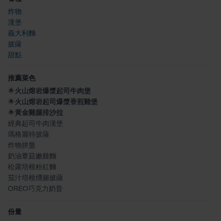
炸物
漢堡
義大利麵
披薩
甜點
推薦菜色
🌟
火山熔岩爆漿起司牛肉堡
🌟
火山熔岩起司爆漿香煎雞堡
🌟
黃金雞腿排沙拉
經典起司牛肉漢堡
瑪格麗特披薩
炸物拼盤
奶油蕈菇嫩雞麵
松露培根粉紅麵
茄汁培根燻腸披薩
OREO巧克力奶昔
份量