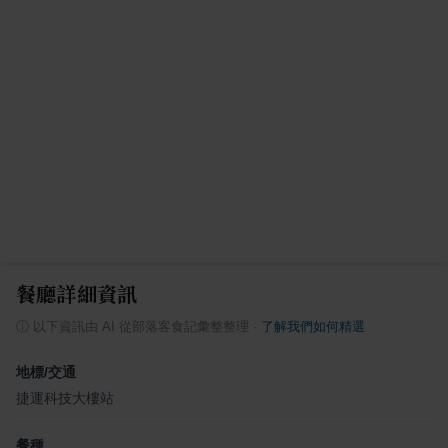
餐廳詳細資訊
ⓘ
以下資訊由 AI 從部落客食記彙整整理
·
了解我們如何精選
地標/交通
捷運科技大樓站
餐種