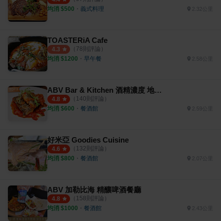
均消 $
500
・
義式料理
2.32公里
TOASTERiA Cafe
（
78
則評論）
4.3
均消 $
1200
・
早午餐
2.58公里
ABV Bar & Kitchen 酒精濃度 地中海餐廳
（
140
則評論）
4.8
均消 $
600
・
餐酒館
2.59公里
好米亞 Goodies Cuisine
（
132
則評論）
4.6
均消 $
800
・
餐酒館
2.07公里
ABV 加勒比海 精釀啤酒餐廳
（
158
則評論）
4.8
均消 $
1000
・
餐酒館
2.43公里