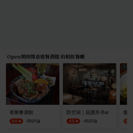
Open開房間桌遊餐酒館 的相似餐廳
百選店
香聚餐酒館
防空洞｜庇護所-Bar
饞食
·
8
則評論
·
4
則評論
5.0
4.5
4.2