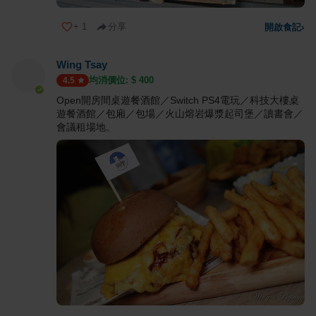
+
1
分享
開啟食記
›
Wing Tsay
均消價位: $
400
4.5
Open開房間桌遊餐酒館／Switch PS4電玩／科技大樓桌
遊餐酒館／包廂／包場／火山熔岩爆漿起司堡／讀書會／
會議租場地。