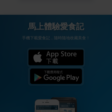
馬上體驗愛食記
手機下載愛食記，隨時隨地收藏美食！