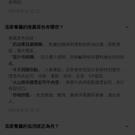
使用的。
資料來源
這家餐廳的推薦菜色有哪些？
『
奶油蕈菇嫩雞麵
』
: 軟嫩的雞肉和濃郁的奶油白醬，搭配蕈
『
茄汁培根麵
』
: 茄汁醬汁濃稠，培根鹹香味與醬料融合恰到好
『
今天我隨你點
』
: 人氣餐點，店家會依照當日食材特別製作，
『
火山熔岩爆漿起司牛肉堡
』
: 厚實牛肉排搭配爆漿起司，肉汁
『
炸物拼盤
』
: 包含雞翅、雞塊、雞肉洋蔥圈與薯條，適合多
人。
資料來源
這家餐廳的低消規定為何？