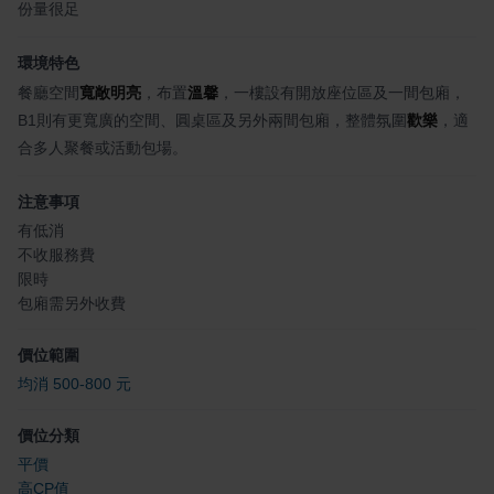
份量很足
環境特色
餐廳空間
寬敞明亮
，布置
溫馨
，一樓設有開放座位區及一間包廂，
B1則有更寬廣的空間、圓桌區及另外兩間包廂，整體氛圍
歡樂
，適
合多人聚餐或活動包場。
注意事項
有低消
不收服務費
限時
包廂需另外收費
價位範圍
均消 500-800 元
價位分類
平價
高CP值