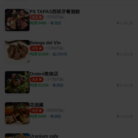
PS TAPAS西班牙餐酒館
（
55
則評論）
4.3
均消 $
480
・
餐酒館
2.28公里
Betega del Vin
（
53
則評論）
4.5
均消 $
1400
・
義式料理
2.33公里
Ombré敦南店
（
57
則評論）
4.4
均消 $
1100
・
餐酒館
2.72公里
花酒藏
（
69
則評論）
4.5
均消 $
450
・
餐酒館
2.13公里
Uranium cafe