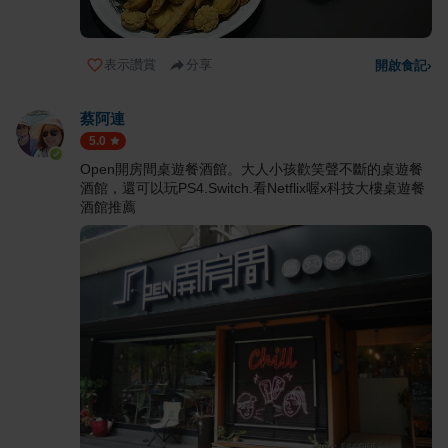
表示讚賞
分享
開啟食記
›
蔡阿連
5.0
Open開房間桌遊餐酒館。大人小孩歡笑聲不斷的桌遊餐
酒館，還可以玩PS4.Switch.看Netflix喔x科技大樓桌遊餐
酒館推薦