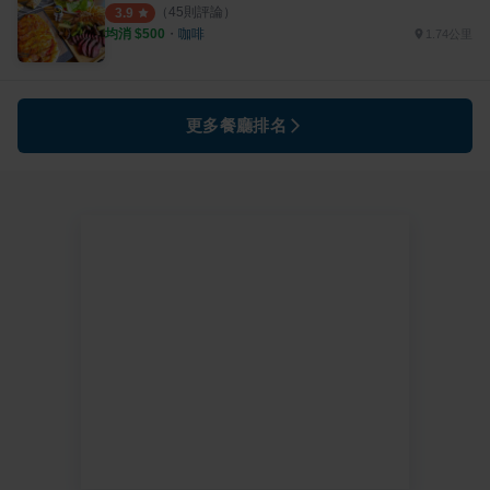
（
45
則評論）
3.9
均消 $
500
・
咖啡
1.74公里
更多餐廳排名