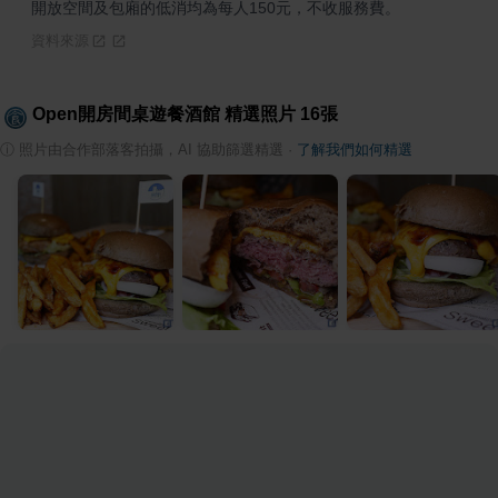
開放空間及包廂的低消均為每人150元，不收服務費。
資料來源
Open開房間桌遊餐酒館
精選照片
16
張
ⓘ
照片由合作部落客拍攝，AI 協助篩選精選
·
了解我們如何精選