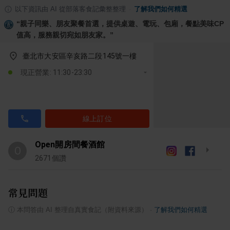
以下資訊由 AI 從部落客食記彙整整理
·
了解我們如何精選
“
親子同樂、朋友聚餐首選，提供桌遊、電玩、包廂，餐點美味CP
值高，服務親切宛如朋友家。
”
臺北市大安區辛亥路二段145號一樓
現正營業: 11:30-23:30
線上訂位
Open開房間餐酒館
O
2671
個讚
常見問題
ⓘ
本問答由 AI 整理自真實食記（附資料來源）
·
了解我們如何精選