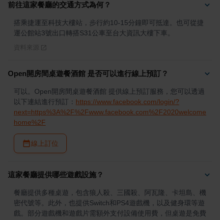
前往這家餐廳的交通方式為何？
搭乘捷運至科技大樓站，步行約10-15分鐘即可抵達。也可從捷
運公館站3號出口轉搭S31公車至台大資訊大樓下車。
資料來源
Open開房間桌遊餐酒館 是否可以進行線上預訂？
可以。Open開房間桌遊餐酒館 提供線上預訂服務，您可以透過
以下連結進行預訂：
https://www.facebook.com/login/?
next=https%3A%2F%2Fwww.facebook.com%2F2020welcome
home%2F
線上訂位
這家餐廳提供哪些遊戲設施？
餐廳提供多種桌遊，包含狼人殺、三國殺、阿瓦隆、卡坦島、機
密代號等。此外，也提供Switch和PS4遊戲機，以及健身環等遊
戲。部分遊戲機和遊戲片需額外支付設備使用費，但桌遊是免費