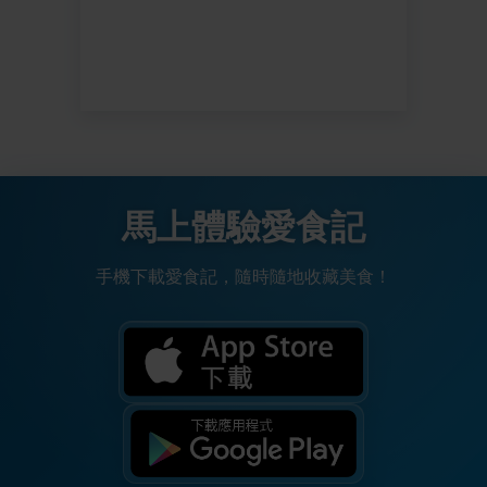
馬上體驗愛食記
手機下載愛食記，隨時隨地收藏美食！