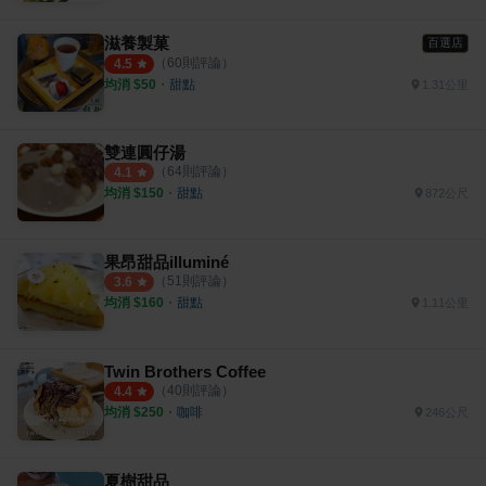
滋養製菓
百選店
（
60
則評論）
4.5
均消 $
50
・
甜點
1.31公里
雙連圓仔湯
（
64
則評論）
4.1
均消 $
150
・
甜點
872公尺
果昂甜品illuminé
（
51
則評論）
3.6
均消 $
160
・
甜點
1.11公里
Twin Brothers Coffee
（
40
則評論）
4.4
均消 $
250
・
咖啡
246公尺
夏樹甜品