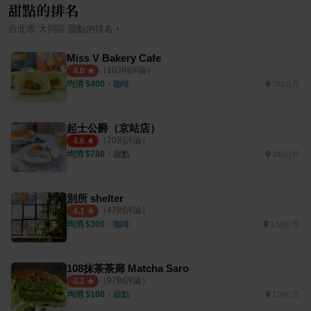
甜點的排名
›
台北市
大同區
甜點
的排名
Miss V Bakery Cafe
（
103
則評論）
4.0
均消 $
400
・
咖啡
782公尺
起士公爵（京站店）
（
20
則評論）
4.6
均消 $
780
・
甜點
182公尺
別所 shelter
（
47
則評論）
4.1
均消 $
300
・
咖啡
1.59公里
108抹茶茶廊 Matcha Saro
（
97
則評論）
4.2
均消 $
100
・
甜點
179公尺