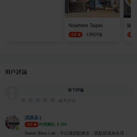
Nowhere Taipei
歐巴
·
13
則評論
4.8
4.0
用戶評論
留下評論
給予評分
浿淇朵:)
均消價位: $
360
4.5
Sweet Bites Lab，不以做甜點維生，甜點卻成為生活，