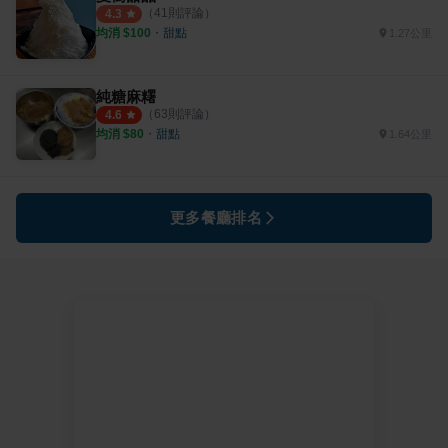
（
41
則評論）
4.3
均消 $
100
・
甜點
1.27公里
純糖麻糬
（
63
則評論）
4.6
均消 $
80
・
甜點
1.64公里
更多餐廳排名