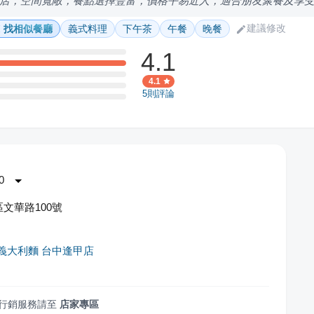
店，空間寬敞，餐點選擇豐富，價格平易近人，適合朋友聚餐及享
建議修改
找相似餐廳
義式料理
下午茶
午餐
晚餐
4.1
4.1
5
則評論
0
文華路100號
帕義大利麵 台中逢甲店
行銷服務請至
店家專區