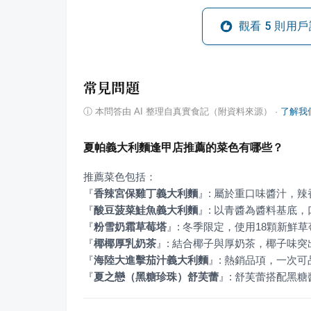
觀看
5
則用戶
常見問題
ⓘ
本問答由 AI 整理自真實食記（附資料來源）
·
了解我
夏帕義大利麵逢甲店推薦的菜色有哪些？
『
香辣宮保雞丁義大利麵
』
『
酸豆菠菜鮭魚義大利麵
』
『
粉雪奶霜草莓塔
』
『
椰椰厚乳奶茶
』
『
海陸大進擊茄汁義大利麵
』
『
夏之戀（黑糖珍珠）舒芙蕾
』
: 舒芙蕾搭配黑