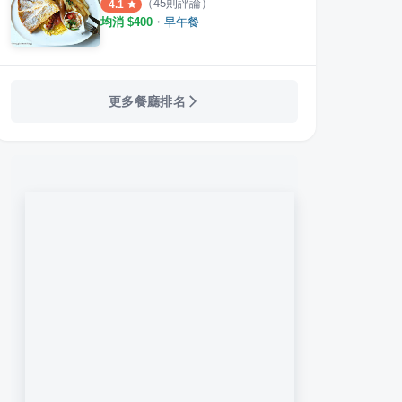
（
45
則評論）
4.1
均消 $
400
・
早午餐
更多餐廳排名