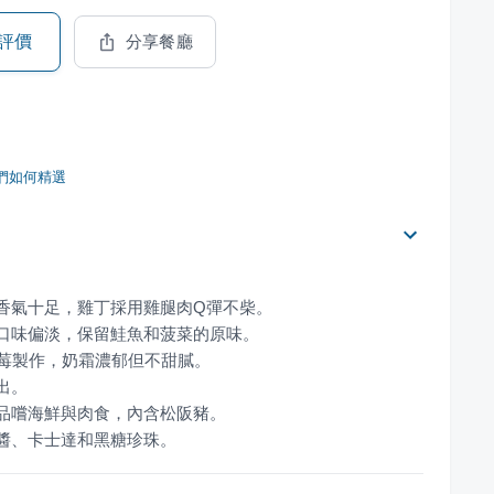
評價
分享餐廳
們如何精選
糖醬、卡士達和黑糖珍珠。