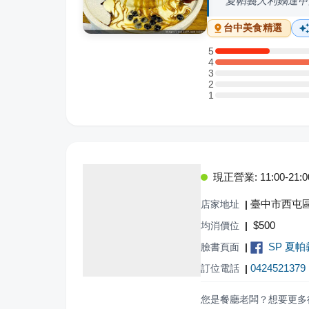
夏帕義大利麵逢甲
台中
美食精選
5
5 星：1 則評論
4
4 星：4 則評論
3
3 星：0 則評論
2
2 星：0 則評論
1
1 星：0 則評論
現正營業: 11:00-21:0
臺中市西屯區
店家地址
|
$
500
均消價位
|
SP 夏
臉書頁面
|
0424521379
訂位電話
|
您是餐廳老闆？想要更多