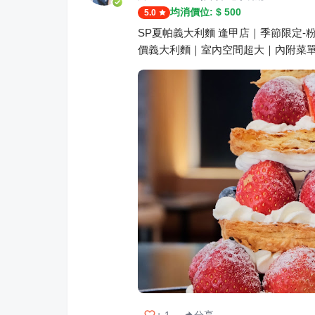
均消價位: $
500
5.0
SP夏帕義大利麵 逢甲店｜季節限定-
價義大利麵｜室內空間超大｜內附菜單 
+
1
分享