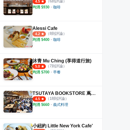
（
6
則評論）
4.5
均消 $
930
・
咖啡
Alessi Cafe
（
8
則評論）
4.2
均消 $
400
・
咖啡
沐青 Mu Ching (享得道行旅)
（
7
則評論）
5.0
大利麵
亞丁尼義式麵屋 工學店
八羽
均消 $
700
・
早餐
·
2
則評論
·
8
則評論
4.8
4.0
TSUTAYA BOOKSTORE 蔦屋書店 臺中市政店
（
18
則評論）
4.5
均消 $
660
・
義式料理
小紐約 Little New York Cafe'