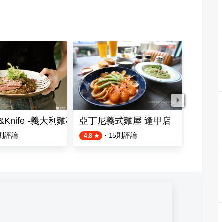
&Knife -義大利麵專賣-
亞丁尼義式麵屋 逢甲店
橙 義
則評論
·
15
則評論
4.8
5.0