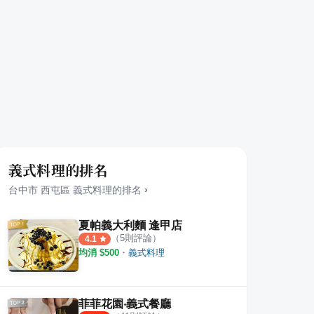
義式料理的排名
台中市
西屯區
義式料理
的排名
›
夏帕義大利麵 逢甲店
（
5
則評論）
4.1
均消 $
500
・
義式料理
菲菲花園‧義式餐廳