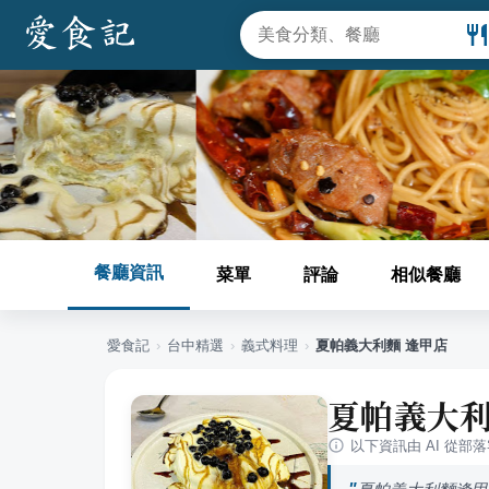
餐廳資訊
菜單
評論
相似餐廳
愛食記
›
台中
精選
›
義式料理
›
夏帕義大利麵 逢甲店
夏帕義大利
以下資訊由 AI 從部