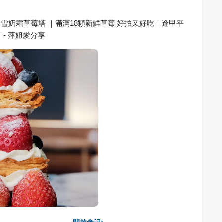
粉雪奶霜草莓塔 ｜滿滿18顆新鮮草莓 好拍又好吃｜逢甲平
- 萍姐愛分享
›
開啟食記