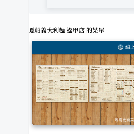
夏帕義大利麵 逢甲店
的菜單
線上
若需更新菜