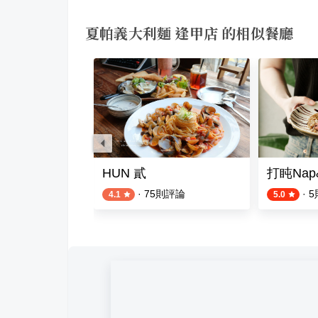
夏帕義大利麵 逢甲店 的相似餐廳
CO 皮諾可可
HUN 貳
打盹Nap
則評論
·
75
則評論
·
5
4.1
5.0