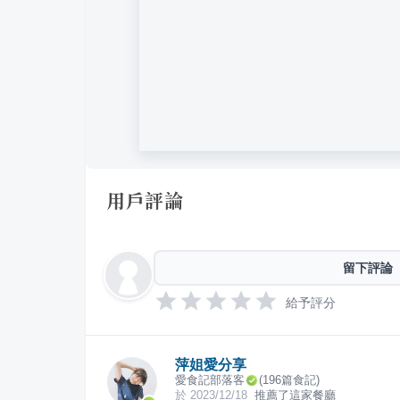
用戶評論
留下評論
給予評分
萍姐愛分享
愛食記部落客
(
196
篇食記)
於
2023/12/18
推薦了這家餐廳