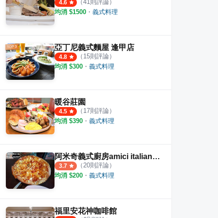
（
41
則評論）
4.6
均消 $
1500
・
義式料理
亞丁尼義式麵屋 逢甲店
（
15
則評論）
4.8
均消 $
300
・
義式料理
暖谷莊園
（
17
則評論）
4.5
均消 $
390
・
義式料理
阿米奇義式廚房amici italian cuisine
（
20
則評論）
3.7
均消 $
200
・
義式料理
福里安花神咖啡館