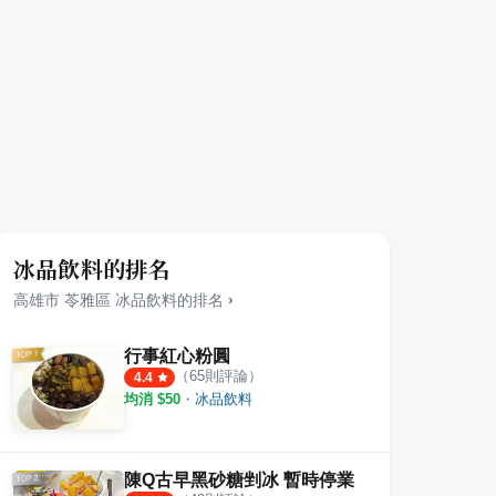
冰品飲料的排名
高雄市
苓雅區
冰品飲料
的排名
›
行事紅心粉圓
（
65
則評論）
4.4
均消 $
50
・
冰品飲料
陳Q古早黑砂糖剉冰 暫時停業