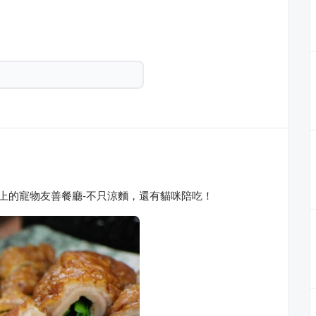
街上的寵物友善餐廳-不只涼麵，還有貓咪陪吃！