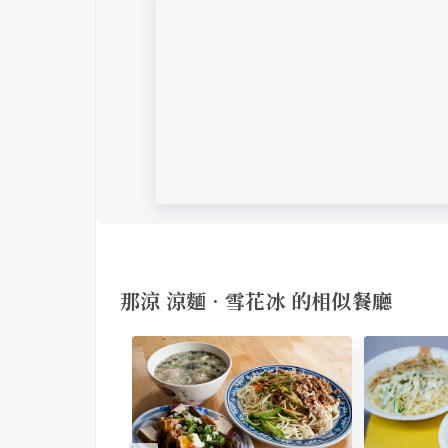
那涼 涼麵•雪花冰 的相似餐廳