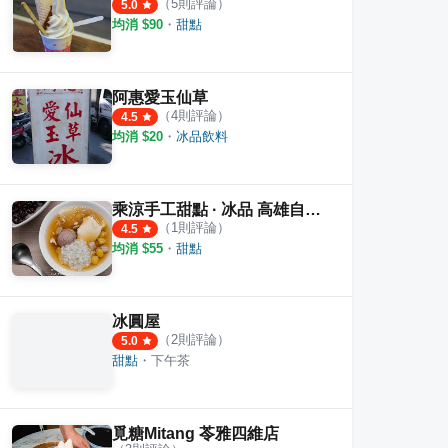
（
5
則評論）
5.0
均消 $
90
・
甜點
阿惠愛玉仙草
（
4
則評論）
4.5
均消 $
20
・
冰品飲料
乘涼手工甜點 · 冰品 高雄自強店
（
1
則評論）
4.5
均消 $
55
・
甜點
冰圓屋
（
2
則評論）
5.0
甜點
・
下午茶
覓糖Mitang 苓雅四維店