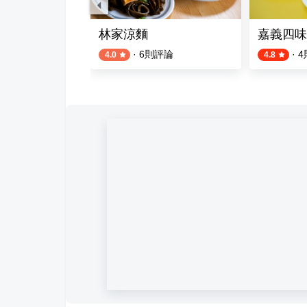
•涼皮
林家涼麵
嘉義四味
評論
·
6
則評論
·
4
4.0
4.8