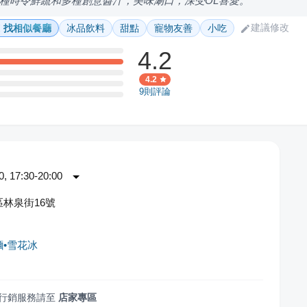
種時令鮮蔬和多種創意醬汁，美味涮口，深受OL喜愛。
建議修改
找相似餐廳
冰品飲料
甜點
寵物友善
小吃
4.2
4.2
9
則評論
 17:30-20:00
林泉街16號
麵•雪花冰
行銷服務請至
店家專區