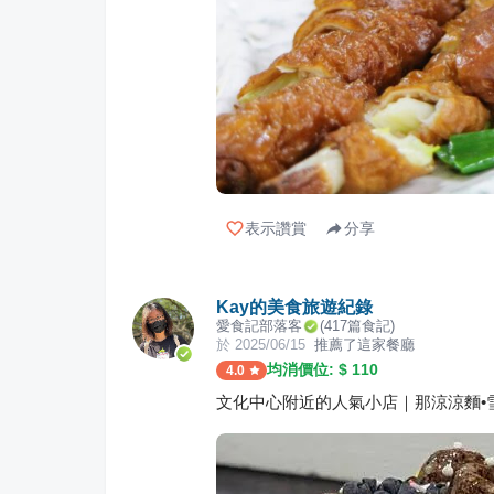
表示讚賞
分享
Kay的美食旅遊紀錄
愛食記部落客
(
417
篇食記)
於
2025/06/15
推薦了這家餐廳
均消價位: $
110
4.0
文化中心附近的人氣小店｜那涼涼麵•