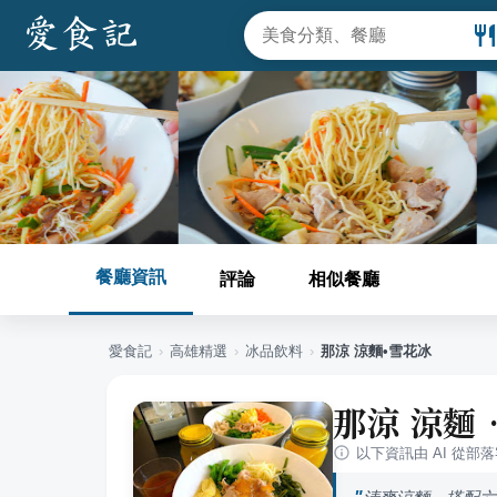
餐廳資訊
評論
相似餐廳
愛食記
›
高雄
精選
›
冰品飲料
›
那涼 涼麵•雪花冰
那涼 涼麵
以下資訊由 AI 從部