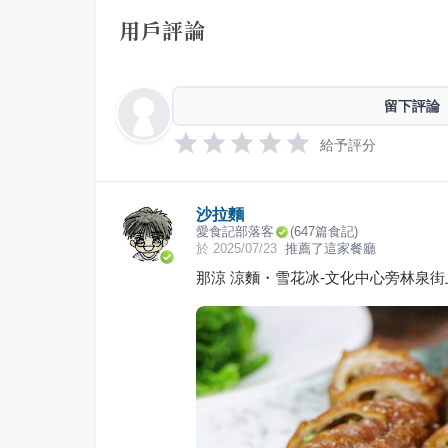
用戶評論
留下評論
給予評分
沙拉麵
愛食記部落客
(
647
篇食記)
於
2025/07/23
推薦了這家餐廳
那涼 涼麵・雪花冰-文化中心旁林泉