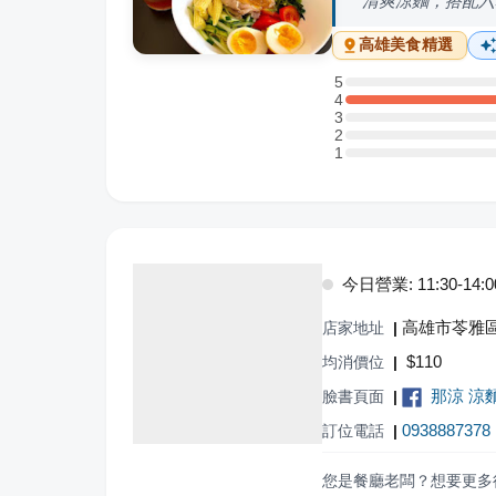
清爽涼麵，搭配六
高雄
美食精選
5
5 星：0 則評論
4
4 星：3 則評論
3
3 星：0 則評論
2
2 星：0 則評論
1
1 星：0 則評論
今日營業: 11:30-14:00,
高雄市苓雅區
店家地址
|
$
110
均消價位
|
那涼 涼
臉書頁面
|
0938887378
訂位電話
|
您是餐廳老闆？想要更多