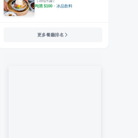
（
3
則評論）
均消 $
100
・
冰品飲料
更多餐廳排名