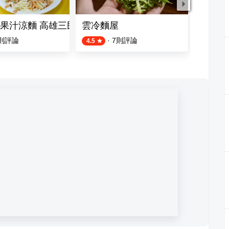
果汁涼麵 高雄三民店
雲冷麵屋
宜家涼
則評論
·
7
則評論
2
則評論
4.5