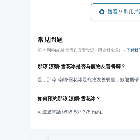
觀看
9
則用戶
常見問題
ⓘ
本問答由 AI 整理自真實食記（附資料來源）
·
了解我
那涼 涼麵•雪花冰是否為寵物友善餐廳？
是，那涼 涼麵•雪花冰是寵物友善餐廳，歡迎攜
如何預約那涼 涼麵•雪花冰？
可透過電話 0938-887-378 預約。