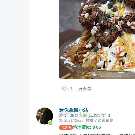
+
1
分享
迷你拿鐵小站
愛食記部落客
(
1135
篇食記)
於
2021/05/23
推薦了這家餐廳
均消價位: $
85
4.0