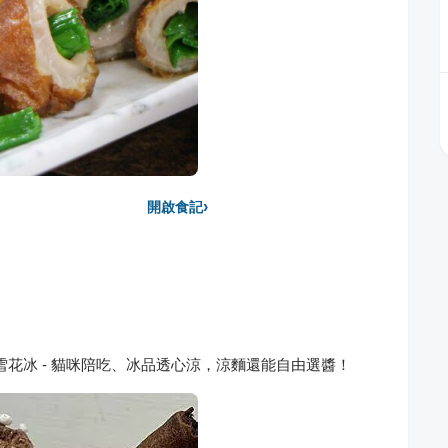
›
開啟食記
雪花冰 - 貓咪陪吃、冰品透心涼，涼麵還能自由選醬！