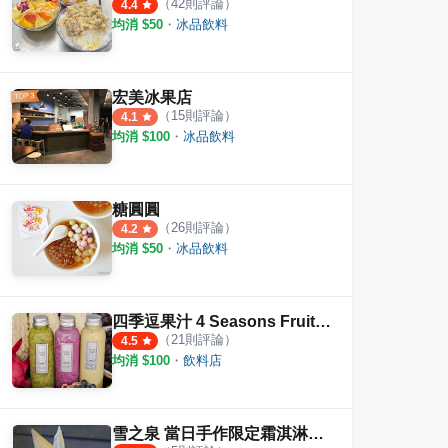
（
42
則評論）
4.4
均消 $
50
・
冰品飲料
麵 文化店
無名麵店
山東
·
8
則評論
5.0
4.7
宏美冰果店
（
15
則評論）
4.1
均消 $
100
・
冰品飲料
糖圓圓
（
26
則評論）
4.2
均消 $
50
・
冰品飲料
四季逗果汁 4 Seasons Fruit Juice
（
21
則評論）
4.5
均消 $
100
・
飲料店
雪之泉 當日手作限定霜淇淋專賣店