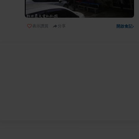
表示讚賞
分享
開啟食記
›