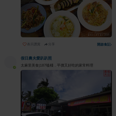
表示讚賞
分享
開啟食記
›
假日農夫愛趴趴照
太麻里美食|187嗑棧．平價又好吃的家常料理