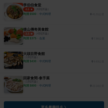
李伯伯食堂
（
6
則評論）
4.6
均消 $
500
・
中式料理
41.01公里
後山傳奇美食館
（
4
則評論）
3.5
均消 $
375
・
合菜
7.86公里
大頭目野食館
（
1
則評論）
均消 $
430
・
中式料理
9.83公里
回家食間-拿手菜
（
1
則評論）
均消 $
800
・
中式料理
23.16公里
更多餐廳排名