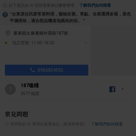
以下資訊由 AI 從部落客食記彙整整理
·
了解我們如何精選
“
台東原住民家常菜料理，寵物友善。單點、合菜選擇多樣，菜色
平價美味，適合想品嚐道地風味的你。
”
臺東縣太麻裏鄉外環路187號
現正營業: 11:00-18:30
0926024552
187嗑棧
1
3571
個讚
常見問題
ⓘ
本問答由 AI 整理自真實食記（附資料來源）
·
了解我們如何精選