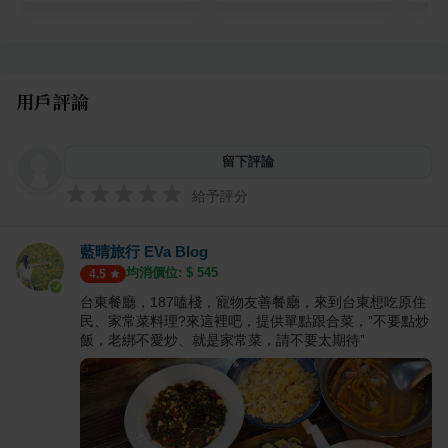
用戶評論
留下評論
給予評分
藍晴旅行 EVa Blog
均消價位: $
545
4.5
台東餐廳，187嗑棧，寵物友善餐廳，來到台東想吃原住
民、家常菜料理?來這裡吧，提供單點跟合菜，”不要點炒
飯，老綁不愛炒、就是家常菜，請不要太期待”