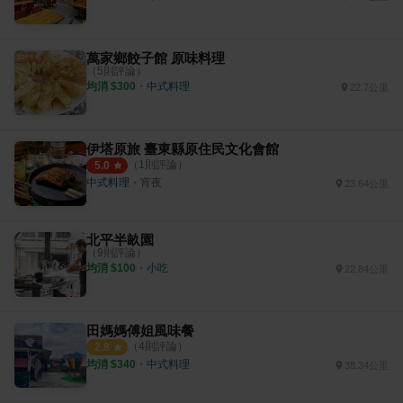
萬家鄉餃子館 原味料理
（
5
則評論）
均消 $
300
・
中式料理
22.7公里
伊塔原旅 臺東縣原住民文化會館
（
1
則評論）
5.0
中式料理
・
宵夜
23.64公里
北平半畝園
（
9
則評論）
均消 $
100
・
小吃
22.84公里
田媽媽傅姐風味餐
（
4
則評論）
2.8
均消 $
340
・
中式料理
38.34公里