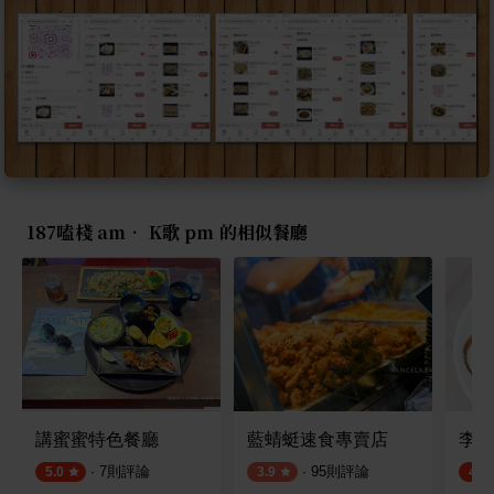
187嗑棧 am• K歌 pm 的相似餐廳
講蜜蜜特色餐廳
藍蜻蜓速食專賣店
李伯
·
7
則評論
·
95
則評論
5.0
3.9
4.6