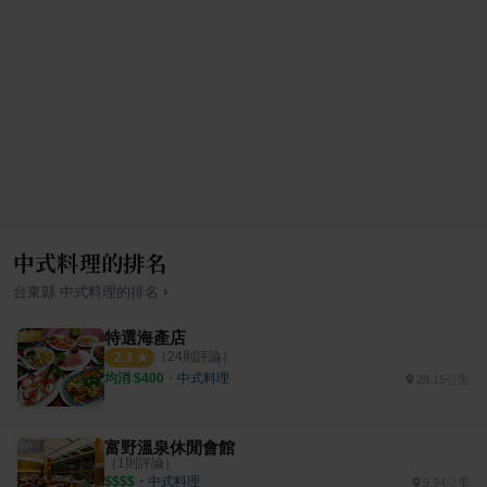
中式料理的排名
›
台東縣
中式料理
的排名
特選海產店
（
24
則評論）
2.3
均消 $
400
・
中式料理
28.15公里
富野溫泉休閒會館
（
1
則評論）
$$$$
・
中式料理
9.94公里