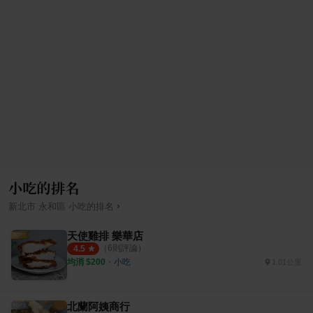
小吃的排名
›
新北市
永和區
小吃
的排名
天使雞排 樂華店
（
6
則評論）
4.5
均消 $
200
・
小吃
1.01公里
北蘭阿姨商行