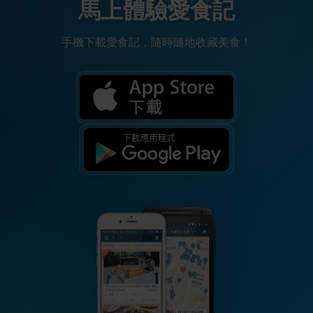
馬上體驗愛食記
手機下載愛食記，隨時隨地收藏美食！