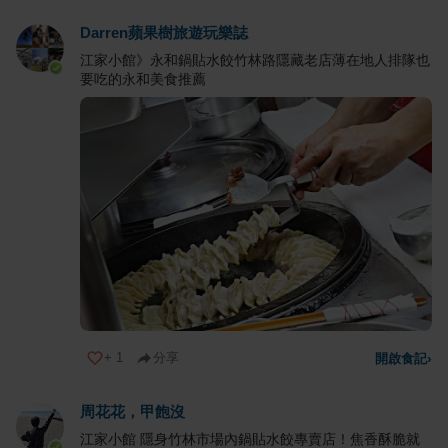
Darren蘋果樹旅遊玩樂誌
江家小館》永和鍋貼水餃竹林路隱藏老店薄在地人排隊也
要吃的永和美食推薦
+
1
分享
開啟食記
›
周花花，甲飽沒
江家小館 隱身竹林市場內鍋貼水餃專賣店！焦香酥脆就