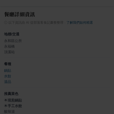
餐廳詳細資訊
ⓘ
以下資訊由 AI 從部落客食記彙整整理
·
了解我們如何精選
地標/交通
永和區公所
永福橋
頂溪站
餐種
鍋貼
水餃
湯品
推薦菜色
🌟
現煎鍋貼
🌟
手工水餃
酸辣湯