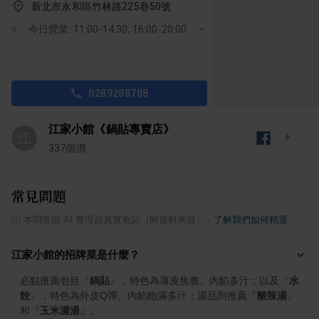
新北市永和區竹林路225巷50號
今日營業: 11:00-14:30, 16:00-20:00
0289288788
江家小館《鍋貼專賣店》
江
337
個讚
常見問題
ⓘ
本問答由 AI 整理自真實食記（附資料來源）
·
了解我們如何精選
江家小館的招牌菜是什麼？
必點推薦包括
『
鍋貼
』
，特色為薄皮焦脆、內餡多汁；以及
『
水
餃
』
，特色為外皮Q彈、內餡飽滿多汁；湯品則推薦
『
酸辣湯
』
和
『
玉米濃湯
』
。