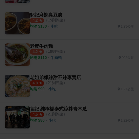
郭記麻辣臭豆腐
（
15
則評論）
4.2
均消 $
130
・
小吃
1.23公里
老黃牛肉麵
（
18
則評論）
4.2
均消 $
110
・
牛肉麵
902公尺
老姐弟麵線甜不辣專賣店
（
21
則評論）
4.8
均消 $
90
・
小吃
1.27公里
官記 純檸檬泰式涼拌青木瓜
（
21
則評論）
4.5
均消 $
80
・
小吃
1.22公里