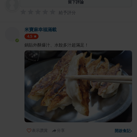
留下評論
給予評分
米寶麻幸福滿載
4.5
鍋貼外酥爆汁、水餃多汁超滿足！
表示讚賞
分享
開啟食記
›