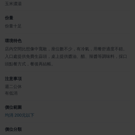
玉米濃湯
份量
份量十足
環境特色
店內空間比想像中寬敞，座位數不少，有冷氣，用餐舒適度不錯。
入口處提供免費生蒜頭，桌上提供醬油、醋、辣醬等調味料，採口
頭點餐方式，餐後再結帳。
注意事項
週二公休
有低消
價位範圍
均消 200元以下
價位分類