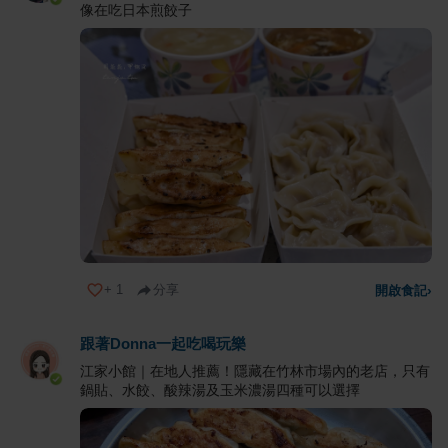
像在吃日本煎餃子
+
1
分享
開啟食記
›
跟著Donna一起吃喝玩樂
江家小館｜在地人推薦！隱藏在竹林市場內的老店，只有
鍋貼、水餃、酸辣湯及玉米濃湯四種可以選擇