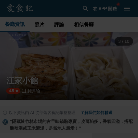
在 APP 開啟
餐廳資訊
照片
評論
相似餐廳
3
/
10
江家小館
11
則評論
·
4.5
以下資訊由 AI 從部落客食記彙整整理
·
了解我們如何精選
“
隱藏於竹林市場的古早味鍋貼專賣，皮薄餡多，香氣四溢，搭配
酸辣湯或玉米濃湯，是當地人最愛！
”