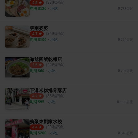
（
33
則評論）
4.5
均消 $
120
・
小吃
788公尺
雲南婆婆
（
34
則評論）
4.7
均消 $
100
・
小吃
772公尺
海爺四號乾麵店
（
45
則評論）
3.6
均消 $
60
・
小吃
797公尺
下港米糕排骨酥店
（
38
則評論）
4.2
均消 $
95
・
小吃
1.03公里
義聚東劉家水餃
（
29
則評論）
4.4
均消 $
200
・
小吃
546公尺