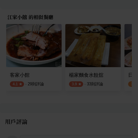
江家小館 的相似餐廳
客家小館
楊家麵食水餃舘
日初
·
29
則評論
·
33
則評論
4.1
3.9
3.2
用戶評論