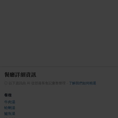
餐廳詳細資訊
ⓘ
以下資訊由 AI 從部落客食記彙整整理
·
了解我們如何精選
餐種
牛肉湯
蛤蜊湯
鱸魚湯