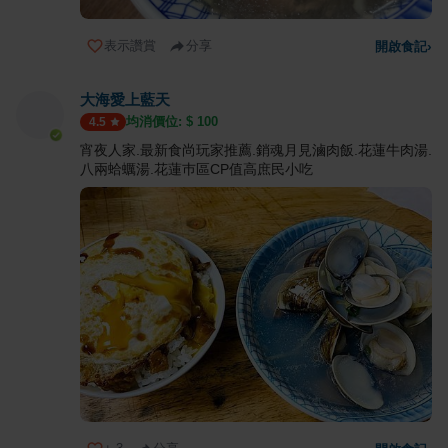
表示讚賞
分享
開啟食記
›
大海愛上藍天
均消價位: $
100
4.5
宵夜人家.最新食尚玩家推薦.銷魂月見滷肉飯.花蓮牛肉湯.
八兩蛤蠣湯.花蓮巿區CP值高庶民小吃