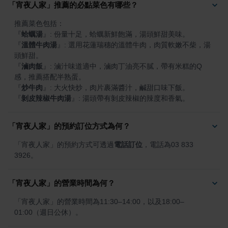
「宵夜人家」推薦的必點菜色有哪些？
『
蛤蠣湯
』
『
溫體牛肉湯
』
: 選用花蓮瑞穗的溫體牛肉，肉質軟嫩不柴，湯
『
滷肉飯
』
: 滷汁味道適中，滷肉丁油亮不膩，帶有米糕的Q
『
炒牛肉
』
『
剝皮辣椒牛肉湯
』
: 湯頭帶有剝皮辣椒的辣度和香氣。
「宵夜人家」的預約訂位方式為何？
「宵夜人家」的預約方式可透過
電話訂位
，電話為03 833 
3926。
「宵夜人家」的營業時間為何？
「宵夜人家」的營業時間為11:30–14:00，以及18:00–
01:00（週日公休）。