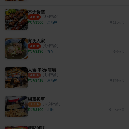
木子食堂
（
8
則評論）
4.6
均消 $
300
・
居酒屋
211公尺
宵夜人家
（
6
則評論）
4.6
均消 $
130
・
宵夜
0公尺
大吉/串物/酒場
（
4
則評論）
4.0
均消 $
415
・
居酒屋
545公尺
幽靈餐車
（
18
則評論）
3.2
均消 $
100
・
小吃
1.33公里
盧記滷味