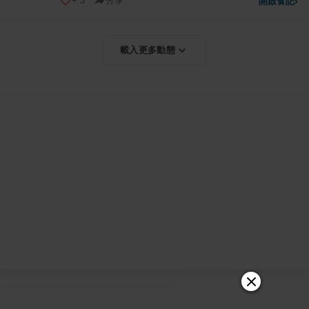
+
3
分享
開啟食記
›
載入更多動態