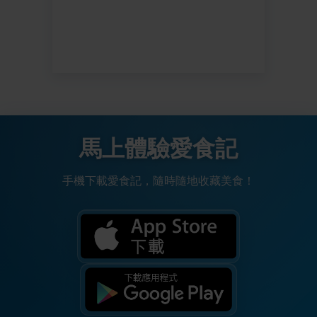
馬上體驗愛食記
手機下載愛食記，隨時隨地收藏美食！