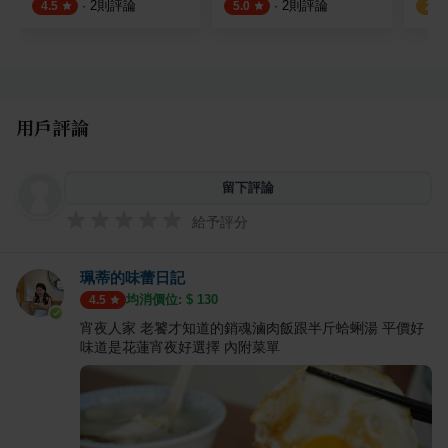
·
2
則評論
·
2
則評論
4.5
5.0
2.8
用戶評論
留下評論
給予評分
珮蒂的味蕾日記
均消價位: $
130
4.5
宵夜人家 老饕才知道的銷魂滷肉飯跟半斤蛤蜊湯 平價好
味道是花蓮宵夜好選擇 內附菜單