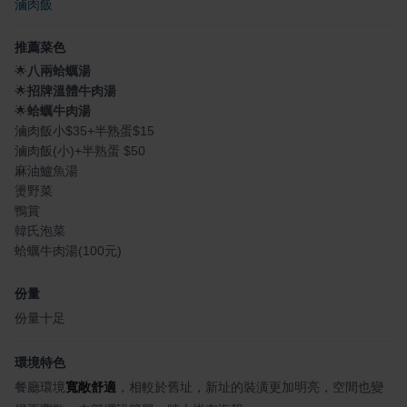
滷肉飯
推薦菜色
🌟
八兩蛤蠣湯
🌟
招牌溫體牛肉湯
🌟
蛤蠣牛肉湯
滷肉飯小$35+半熟蛋$15
滷肉飯(小)+半熟蛋 $50
麻油鱸魚湯
燙野菜
鴨賞
韓氏泡菜
蛤蠣牛肉湯(100元)
份量
份量十足
環境特色
餐廳環境
寬敞舒適
，相較於舊址，新址的裝潢更加明亮，空間也變