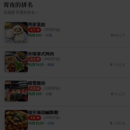
宵夜的排名
›
花蓮縣
宵夜
的排名
周家蒸餃
（
39
則評論）
4.7
均消 $
45
・
小吃
906公尺
米噹泰式烤肉
（
48
則評論）
4.1
均消 $
610
・
燒肉
1.52公里
國聲雞排
（
13
則評論）
4.3
均消 $
80
・
小吃
311公尺
德安橋頭鹹酥雞
（
20
則評論）
4.6
均消 $
100
・
小吃
1.58公里