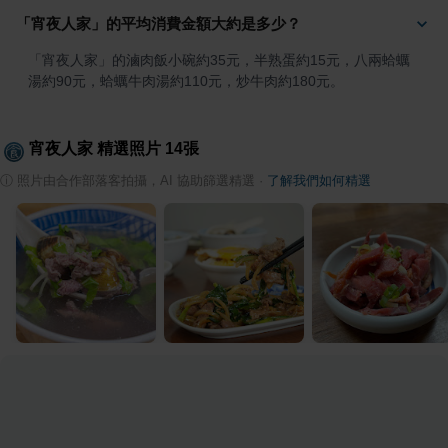
「宵夜人家」的平均消費金額大約是多少？
「宵夜人家」的滷肉飯小碗約35元，半熟蛋約15元，八兩蛤蠣
湯約90元，蛤蠣牛肉湯約110元，炒牛肉約180元。
宵夜人家
精選照片
14
張
ⓘ
照片由合作部落客拍攝，AI 協助篩選精選
·
了解我們如何精選