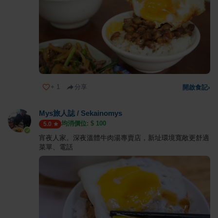
+
1
分享
開啟食記
›
Mys旅人誌 / Sekainomys
均消價位: $
100
5.0
宵夜人家。深夜溫體牛肉湯專賣店，新址環境寬敞更舒適
菜單、電話