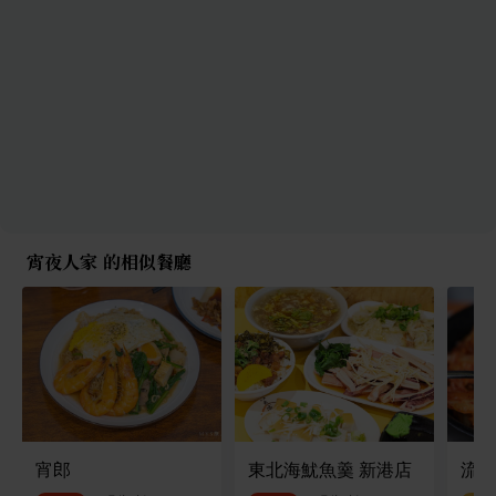
宵夜人家 的相似餐廳
宵郎
東北海魷魚羹 新港店
流奶