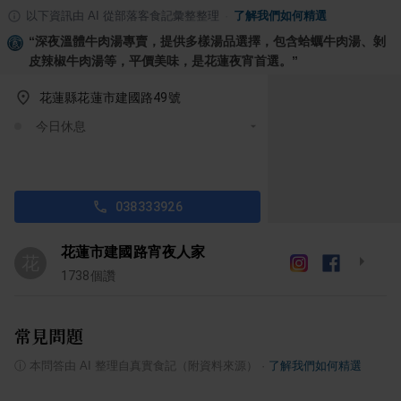
以下資訊由 AI 從部落客食記彙整整理
·
了解我們如何精選
“
深夜溫體牛肉湯專賣，提供多樣湯品選擇，包含蛤蠣牛肉湯、剝
皮辣椒牛肉湯等，平價美味，是花蓮夜宵首選。
”
花蓮縣花蓮市建國路49號
今日休息
038333926
花蓮市建國路宵夜人家
花
1738
個讚
常見問題
ⓘ
本問答由 AI 整理自真實食記（附資料來源）
·
了解我們如何精選