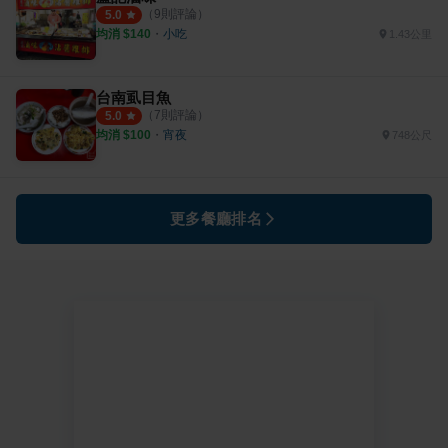
（
9
則評論）
5.0
均消 $
140
・
小吃
1.43公里
台南虱目魚
（
7
則評論）
5.0
均消 $
100
・
宵夜
748公尺
更多餐廳排名