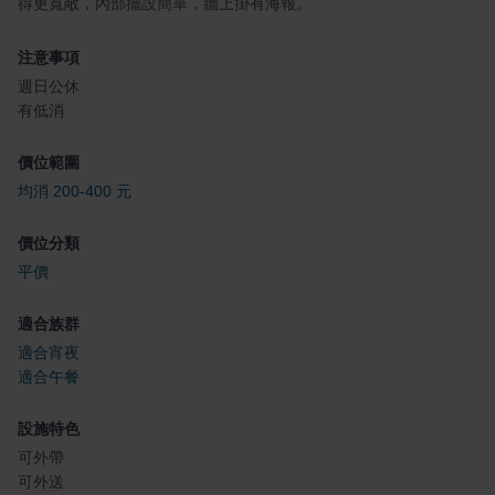
得更寬敞，內部擺設簡單，牆上掛有海報。
注意事項
週日公休
有低消
價位範圍
均消 200-400 元
價位分類
平價
適合族群
適合宵夜
適合午餐
設施特色
可外帶
可外送